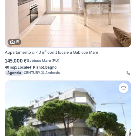
15
Appartamento di 40 m² con 1 locale a Gabicce Mare
145.000 €
Gabicce Mare
(
PU
)
40 mq
1 Locale
4° Piano
1 Bagno
Agenzia
CENTURY 21 Anthesis