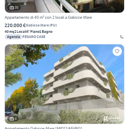
30
Appartamento di 40 m² con 2 locali a Gabicce Mare
220.000 €
Gabicce Mare
(
PU
)
40 mq
2 Locali
4° Piano
1 Bagno
Agenzia
PESARO CASE
4
Appartamento Gabicce Mare [MI012/A5VRG]