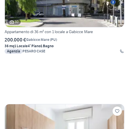
30
Appartamento di 36 m² con 1 locale a Gabicce Mare
200.000 €
Gabicce Mare
(
PU
)
36 mq
1 Locale
4° Piano
1 Bagno
Agenzia
PESARO CASE