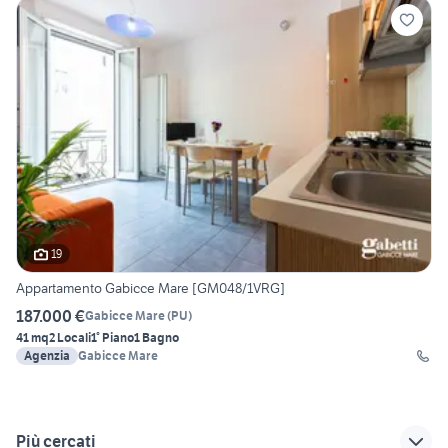
19
Appartamento Gabicce Mare [GM048/1VRG]
187.000 €
Gabicce Mare
(
PU
)
41 mq
2 Locali
1° Piano
1 Bagno
Agenzia
Gabicce Mare
Più cercati