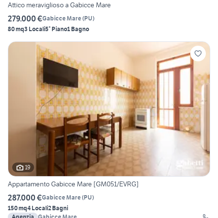
Attico meraviglioso a Gabicce Mare
279.000 €
Gabicce Mare
(
PU
)
80 mq
3 Locali
5° Piano
1 Bagno
19
Appartamento Gabicce Mare [GM051/EVRG]
287.000 €
Gabicce Mare
(
PU
)
150 mq
4 Locali
2 Bagni
Agenzia
Gabicce Mare