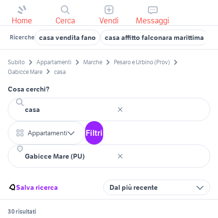
Home
Cerca
Vendi
Messaggi
casa vendita fano
casa affitto falconara marittima
c
Ricerche
Subito
Appartamenti
Marche
Pesaro e Urbino (Prov)
Gabicce Mare
casa
Cosa cerchi?
Filtri
Appartamenti
Salva ricerca
Dal più recente
30 risultati