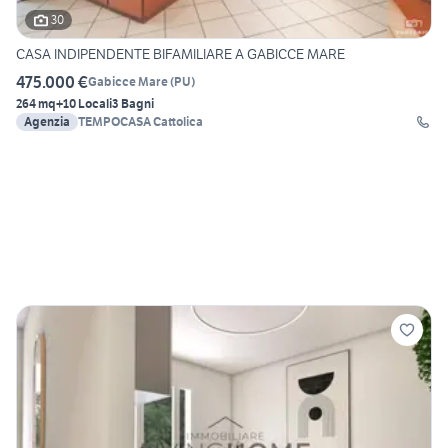
30
CASA INDIPENDENTE BIFAMILIARE A GABICCE MARE
475.000 €
Gabicce Mare
(
PU
)
264 mq
+10 Locali
3 Bagni
Agenzia
TEMPOCASA Cattolica