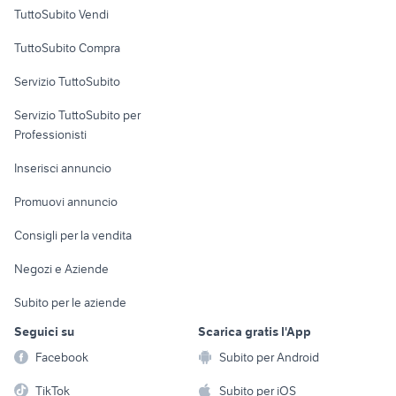
Case vacanza
castellammare di stabia
TuttoSubito Vendi
ristrutturare Palermo
Campania
Uffici e Locali
TuttoSubito Compra
commerciali
Servizio TuttoSubito
elettronica
per la casa e la
sports e hobby
Servizio TuttoSubito per
persona
Informatica
Animali
Professionisti
Arredamento e
Console e
Accessori per
Casalinghi
Inserisci annuncio
Videogiochi
animali
Elettrodomestici
Promuovi annuncio
Audio/Video
Musica e Film
Giardino e Fai da te
Consigli per la vendita
Fotografia
Libri e Riviste
Abbigliamento e
Negozi e Aziende
Telefonia
Strumenti Musicali
Accessori
Subito per le aziende
Sports
Tutto per i bambini
Seguici su
Scarica gratis l'App
Biciclette
Facebook
Subito per Android
Collezionismo
TikTok
Subito per iOS