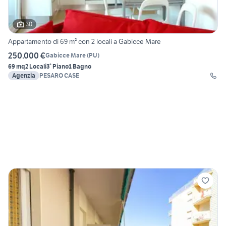
30
Appartamento di 69 m² con 2 locali a Gabicce Mare
250.000 €
Gabicce Mare
(
PU
)
69 mq
2 Locali
3° Piano
1 Bagno
Agenzia
PESARO CASE