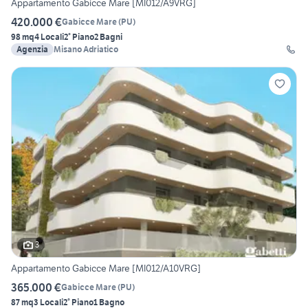
Appartamento Gabicce Mare [MI012/A9VRG]
420.000 €
Gabicce Mare
(
PU
)
98 mq
4 Locali
2° Piano
2 Bagni
Agenzia
Misano Adriatico
3
Appartamento Gabicce Mare [MI012/A10VRG]
365.000 €
Gabicce Mare
(
PU
)
87 mq
3 Locali
2° Piano
1 Bagno