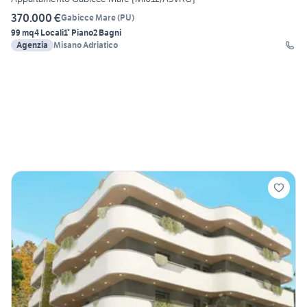
370.000 €
Gabicce Mare
(
PU
)
99 mq
4 Locali
1° Piano
2 Bagni
Agenzia
Misano Adriatico