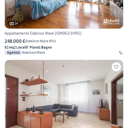
14
Appartamento Gabicce Mare [GM062/1VRG]
248.000 €
Gabicce Mare
(
PU
)
52 mq
2 Locali
5° Piano
1 Bagno
Agenzia
Gabicce Mare