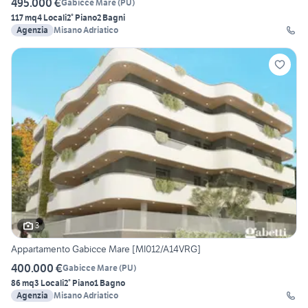
495.000 €
Gabicce Mare
(
PU
)
117 mq
4 Locali
2° Piano
2 Bagni
Agenzia
Misano Adriatico
3
Appartamento Gabicce Mare [MI012/A14VRG]
400.000 €
Gabicce Mare
(
PU
)
86 mq
3 Locali
2° Piano
1 Bagno
Agenzia
Misano Adriatico