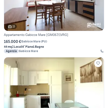
15
Appartamento Gabicce Mare [GM067/1VRG]
165.000 €
Gabicce Mare
(
PU
)
44 mq
2 Locali
4° Piano
1 Bagno
Agenzia
Gabicce Mare