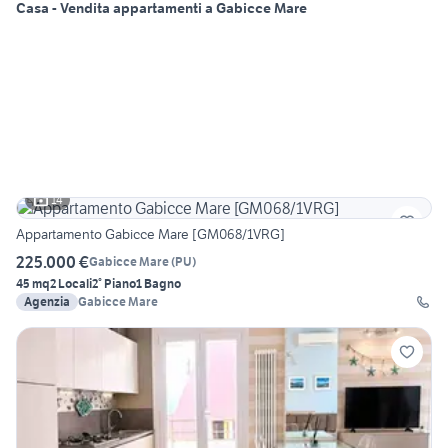
Casa - Vendita appartamenti a Gabicce Mare
14
Appartamento Gabicce Mare [GM068/1VRG]
225.000 €
Gabicce Mare
(
PU
)
45 mq
2 Locali
2° Piano
1 Bagno
Agenzia
Gabicce Mare