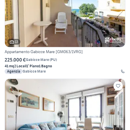
13
Appartamento Gabicce Mare [GM063/1VRG]
225.000 €
Gabicce Mare
(
PU
)
41 mq
2 Locali
1° Piano
1 Bagno
Agenzia
Gabicce Mare