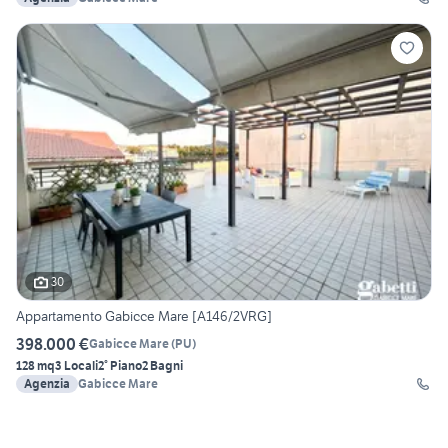
30
Appartamento Gabicce Mare [A146/2VRG]
398.000 €
Gabicce Mare
(
PU
)
128 mq
3 Locali
2° Piano
2 Bagni
Agenzia
Gabicce Mare