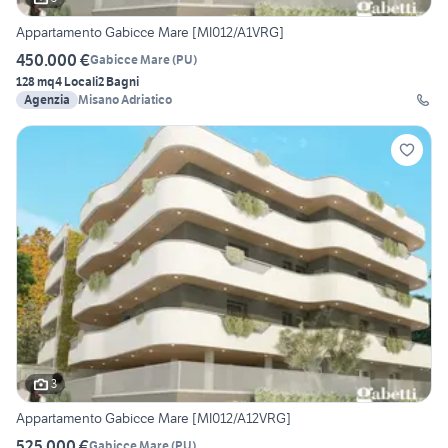
Appartamento Gabicce Mare [MI012/A1VRG]
450.000 €
Gabicce Mare
(
PU
)
128 mq
4 Locali
2 Bagni
Agenzia
Misano Adriatico
3
Appartamento Gabicce Mare [MI012/A12VRG]
525.000 €
Gabicce Mare
(
PU
)