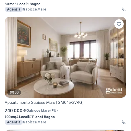
80 mq
3 Locali
1 Bagno
Agenzia
Gabicce Mare
30
Appartamento Gabicce Mare [GM045/2VRG]
240.000 €
Gabicce Mare
(
PU
)
100 mq
4 Locali
1° Piano
1 Bagno
Agenzia
Gabicce Mare