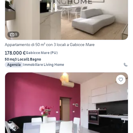
9
Appartamento di 50 m² con 3 locali a Gabicce Mare
178.000 €
Gabicce Mare
(
PU
)
50 mq
3 Locali
1 Bagno
Agenzia
Immobiliare Living Home