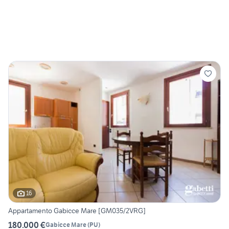
16
Appartamento Gabicce Mare [GM035/2VRG]
180.000 €
Gabicce Mare
(
PU
)