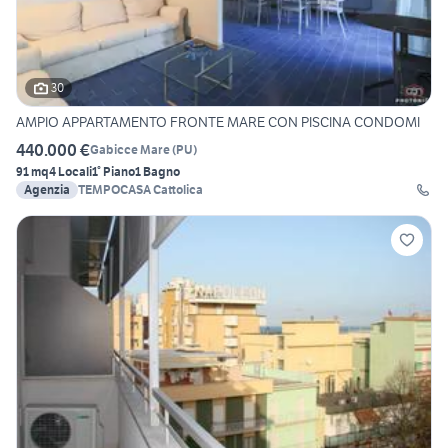
30
AMPIO APPARTAMENTO FRONTE MARE CON PISCINA CONDOMI
440.000 €
Gabicce Mare
(
PU
)
91 mq
4 Locali
1° Piano
1 Bagno
Agenzia
TEMPOCASA Cattolica