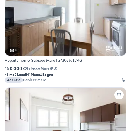
18
Appartamento Gabicce Mare [GM066/1VRG]
150.000 €
Gabicce Mare
(
PU
)
43 mq
2 Locali
4° Piano
1 Bagno
Agenzia
Gabicce Mare