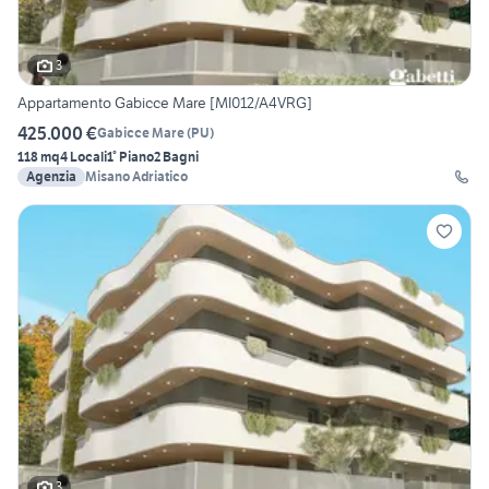
3
Appartamento Gabicce Mare [MI012/A4VRG]
425.000 €
Gabicce Mare
(
PU
)
118 mq
4 Locali
1° Piano
2 Bagni
Agenzia
Misano Adriatico
3