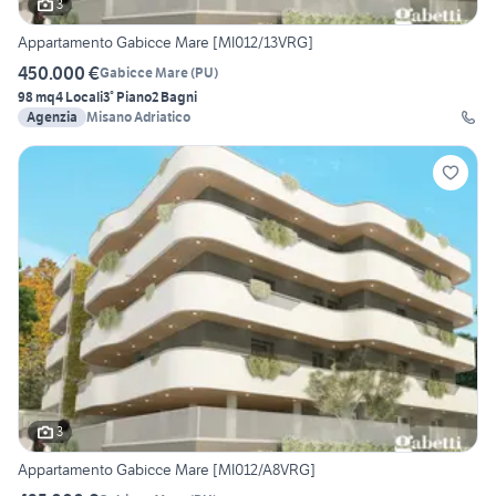
3
Appartamento Gabicce Mare [MI012/13VRG]
450.000 €
Gabicce Mare
(
PU
)
98 mq
4 Locali
3° Piano
2 Bagni
Agenzia
Misano Adriatico
3
Appartamento Gabicce Mare [MI012/A8VRG]