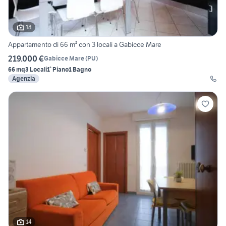
18
Appartamento di 66 m² con 3 locali a Gabicce Mare
219.000 €
Gabicce Mare
(
PU
)
66 mq
3 Locali
1° Piano
1 Bagno
Agenzia
14