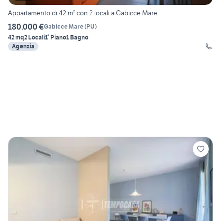
Appartamento di 42 m² con 2 locali a Gabicce Mare
180.000 €
Gabicce Mare
(
PU
)
42 mq
2 Locali
1° Piano
1 Bagno
Agenzia