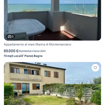
6
Appartamento al mare Marina di Montemarciano
69.000 €
Montemarciano
(
AN
)
70 mq
5 Locali
3° Piano
1 Bagno