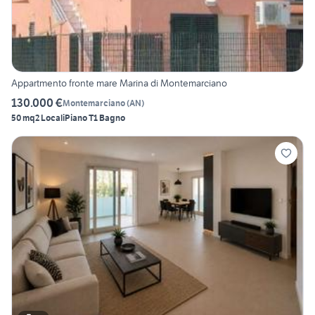
Appartmento fronte mare Marina di Montemarciano
130.000 €
Montemarciano
(
AN
)
50 mq
2 Locali
Piano T
1 Bagno