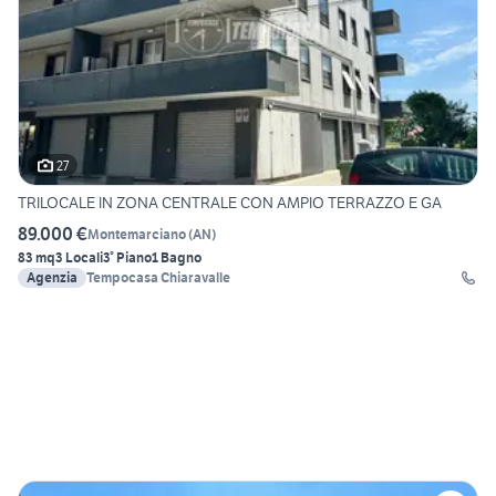
27
TRILOCALE IN ZONA CENTRALE CON AMPIO TERRAZZO E GA
89.000 €
Montemarciano
(
AN
)
83 mq
3 Locali
3° Piano
1 Bagno
Agenzia
Tempocasa Chiaravalle