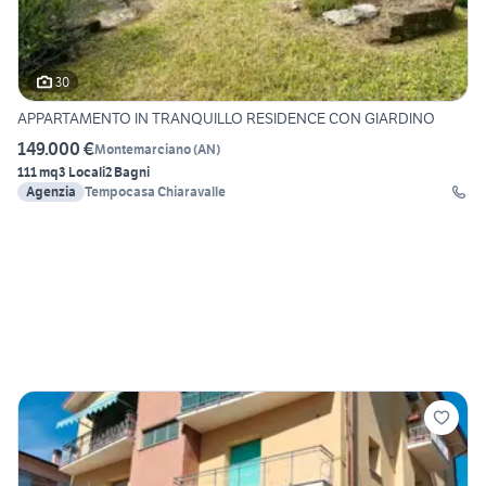
30
APPARTAMENTO IN TRANQUILLO RESIDENCE CON GIARDINO
149.000 €
Montemarciano
(
AN
)
111 mq
3 Locali
2 Bagni
Agenzia
Tempocasa Chiaravalle