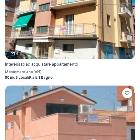
4
Interessati ad acquistare appartamento
Montemarciano
(
AN
)
80 mq
5 Locali
Rialz.
1 Bagno