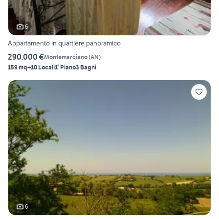
6
Appartamento in quartiere panoramico
290.000 €
Montemarciano
(
AN
)
159 mq
+10 Locali
1° Piano
3 Bagni
6