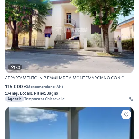
30
APPARTAMENTO IN BIFAMILIARE A MONTEMARCIANO CON GI
115.000 €
Montemarciano
(
AN
)
134 mq
5 Locali
1° Piano
1 Bagno
Agenzia
Tempocasa Chiaravalle