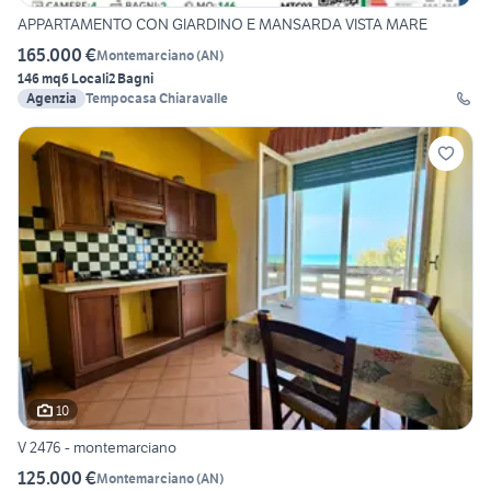
APPARTAMENTO CON GIARDINO E MANSARDA VISTA MARE
165.000 €
Montemarciano
(
AN
)
146 mq
6 Locali
2 Bagni
Agenzia
Tempocasa Chiaravalle
10
V 2476 - montemarciano
125.000 €
Montemarciano
(
AN
)