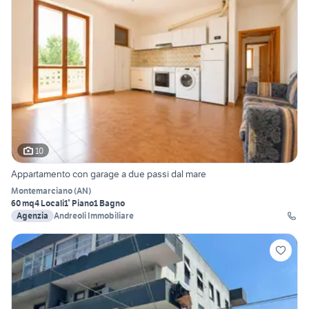
10
Appartamento con garage a due passi dal mare
Montemarciano
(
AN
)
60 mq
4 Locali
1° Piano
1 Bagno
Agenzia
Andreoli Immobiliare