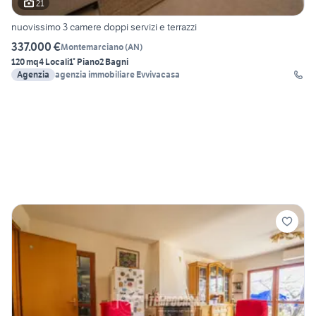
21
nuovissimo 3 camere doppi servizi e terrazzi
337.000 €
Montemarciano
(
AN
)
120 mq
4 Locali
1° Piano
2 Bagni
Agenzia
agenzia immobiliare Evvivacasa