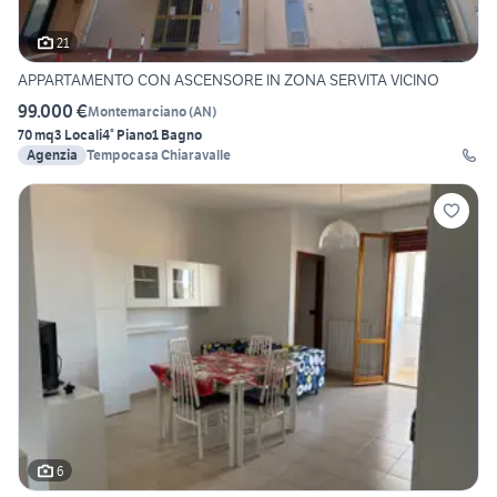
21
APPARTAMENTO CON ASCENSORE IN ZONA SERVITA VICINO
99.000 €
Montemarciano
(
AN
)
70 mq
3 Locali
4° Piano
1 Bagno
Agenzia
Tempocasa Chiaravalle
6