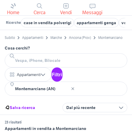
Home
Cerca
Vendi
Messaggi
case in vendita polverigi
appartamenti genga
vendi
Ricerche
Subito
Appartamenti
Marche
Ancona (Prov)
Montemarciano
Cosa cerchi?
Filtri
Appartamenti
Salva ricerca
Dal più recente
23 risultati
Appartamenti in vendita a Montemarciano