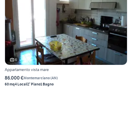
6
Appartamento vista mare
86.000 €
Montemarciano
(
AN
)
60 mq
4 Locali
2° Piano
1 Bagno