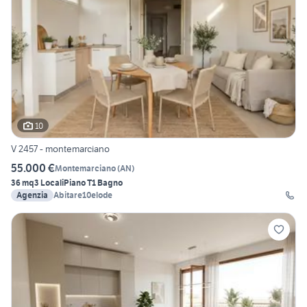
10
V 2457 - montemarciano
55.000 €
Montemarciano
(
AN
)
36 mq
3 Locali
Piano T
1 Bagno
Agenzia
Abitare10elode