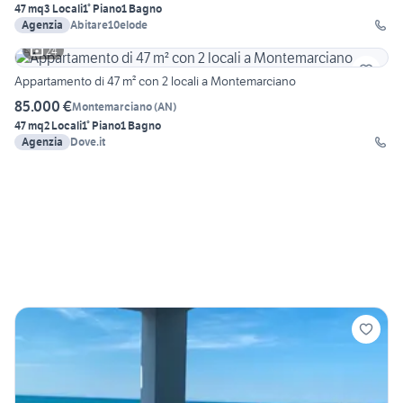
47 mq
3 Locali
1° Piano
1 Bagno
Agenzia
Abitare10elode
24
Appartamento di 47 m² con 2 locali a Montemarciano
85.000 €
Montemarciano
(
AN
)
47 mq
2 Locali
1° Piano
1 Bagno
Agenzia
Dove.it