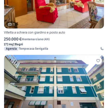
21
Villetta a schiera con giardino e posto auto
250.000 €
Montemarciano
(
AN
)
172 mq
2 Bagni
Agenzia
Tempocasa Senigallia