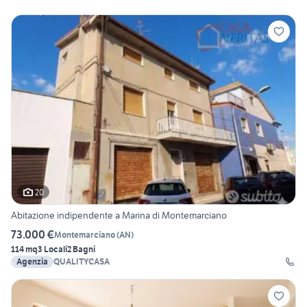
20
Abitazione indipendente a Marina di Montemarciano
73.000 €
Montemarciano
(
AN
)
114 mq
3 Locali
2 Bagni
Agenzia
QUALITYCASA