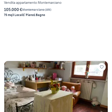
Vendita appartamento Montemarciano
105.000 €
Montemarciano
(
AN
)
75 mq
3 Locali
1° Piano
1 Bagno