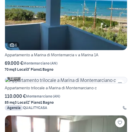
6
Appartamento a Marina di Montemarcia v a Marina 1A
69.000 €
Montemarciano
(
AN
)
70 mq
5 Locali
3° Piano
1 Bagno
12
Appartamento trilocale a Marina di Montemarciano c
110.000 €
Montemarciano
(
AN
)
85 mq
3 Locali
2° Piano
1 Bagno
Agenzia
QUALITYCASA