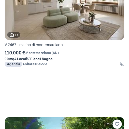
13
V 2467 - marina di montemarciano
110.000 €
Montemarciano
(
AN
)
90 mq
4 Locali
3° Piano
1 Bagno
Agenzia
Abitare10elode