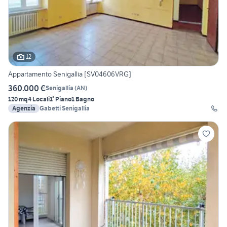
12
Appartamento Senigallia [SV04606VRG]
360.000 €
Senigallia
(
AN
)
120 mq
4 Locali
1° Piano
1 Bagno
Agenzia
Gabetti Senigallia