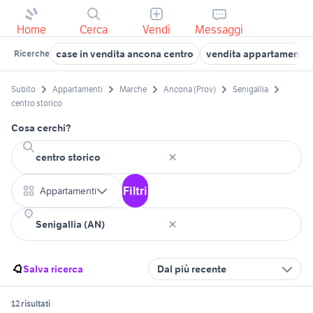
Home
Cerca
Vendi
Messaggi
case in vendita ancona centro
vendita appartamenti c
Ricerche
Subito
Appartamenti
Marche
Ancona (Prov)
Senigallia
centro storico
Cosa cerchi?
Filtri
Appartamenti
Salva ricerca
Dal più recente
12 risultati