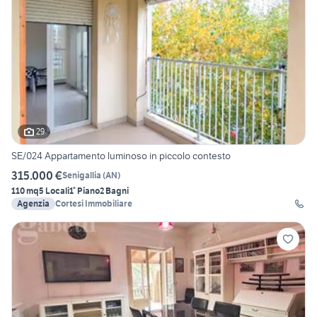
29
SE/024 Appartamento luminoso in piccolo contesto
315.000 €
Senigallia
(
AN
)
110 mq
5 Locali
1° Piano
2 Bagni
Agenzia
Cortesi Immobiliare