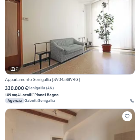
7
Appartamento Senigallia [SV04388VRG]
330.000 €
Senigallia
(
AN
)
109 mq
4 Locali
1° Piano
1 Bagno
Agenzia
Gabetti Senigallia