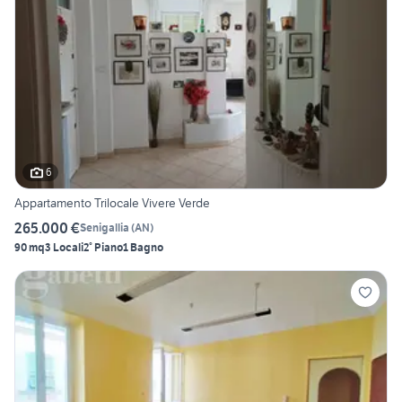
6
Appartamento Trilocale Vivere Verde
265.000 €
Senigallia
(
AN
)
90 mq
3 Locali
2° Piano
1 Bagno