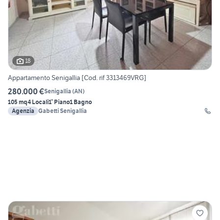
18
Appartamento Senigallia [Cod. rif 3313469VRG]
280.000 €
Senigallia
(
AN
)
105 mq
4 Locali
1° Piano
1 Bagno
Agenzia
Gabetti Senigallia