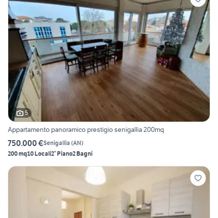
5
Appartamento panoramico prestigio senigallia 200mq
750.000 €
Senigallia
(
AN
)
200 mq
10 Locali
2° Piano
2 Bagni