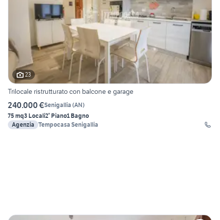
23
Trilocale ristrutturato con balcone e garage
240.000 €
Senigallia
(
AN
)
75 mq
3 Locali
2° Piano
1 Bagno
Agenzia
Tempocasa Senigallia