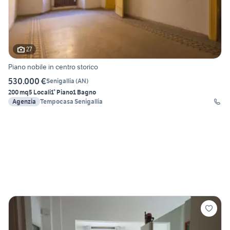
27
Piano nobile in centro storico
530.000 €
Senigallia
(
AN
)
200 mq
5 Locali
1° Piano
1 Bagno
Agenzia
Tempocasa Senigallia