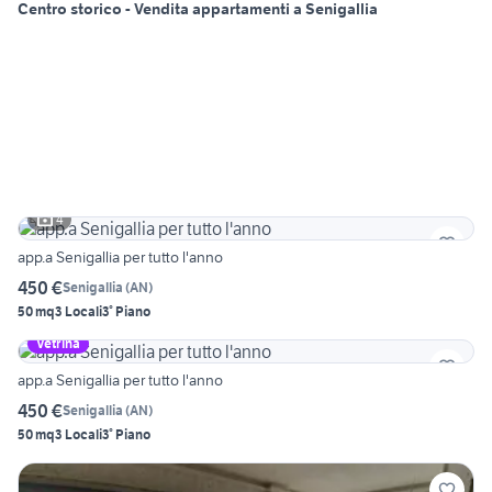
Centro storico - Vendita appartamenti a Senigallia
4
app.a Senigallia per tutto l'anno
450 €
Senigallia
(
AN
)
50 mq
3 Locali
3° Piano
Vetrina
app.a Senigallia per tutto l'anno
450 €
Senigallia
(
AN
)
50 mq
3 Locali
3° Piano