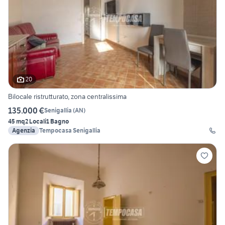
20
Bilocale ristrutturato, zona centralissima
135.000 €
Senigallia
(
AN
)
45 mq
2 Locali
1 Bagno
Agenzia
Tempocasa Senigallia