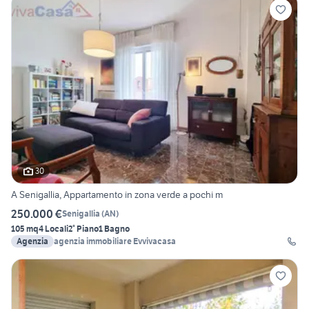
30
A Senigallia, Appartamento in zona verde a pochi m
250.000 €
Senigallia
(
AN
)
105 mq
4 Locali
2° Piano
1 Bagno
Agenzia
agenzia immobiliare Evvivacasa