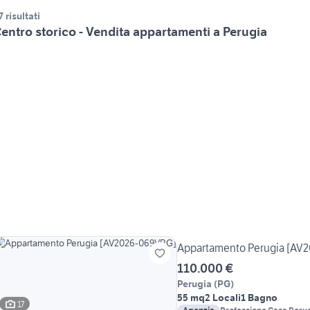
7 risultati
entro storico - Vendita appartamenti a Perugia
Appartamento Perugia [AV
110.000 €
Perugia
(
PG
)
55 mq
2 Locali
1 Bagno
17