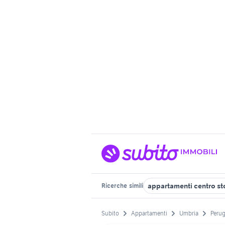
appartamenti centro st
Ricerche
simili
Subito
Appartamenti
Umbria
Perug