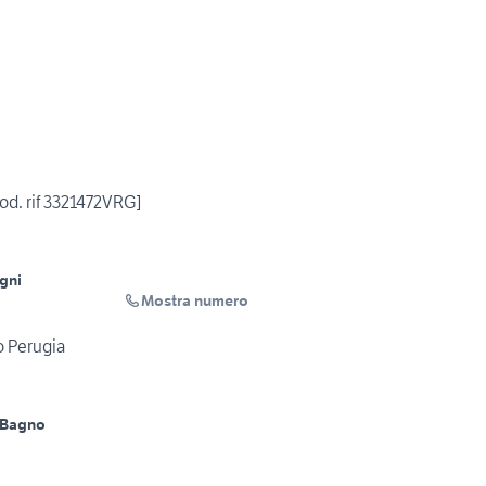
od. rif 3321472VRG]
gni
Mostra numero
o Perugia
 Bagno