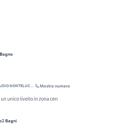
 Bagno
Mostra numero
TUDIO MONTELUCE
un unico livello in zona cen
o
2 Bagni