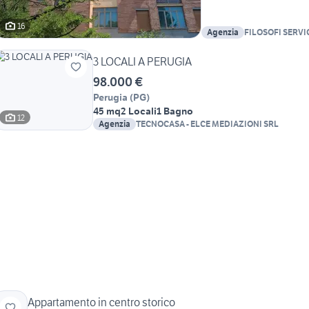
16
Agenzia
FILOSOFI SERVI
S.R.L.S.
3 LOCALI A PERUGIA
98.000 €
Perugia
(
PG
)
45 mq
2 Locali
1 Bagno
12
Agenzia
TECNOCASA - ELCE MEDIAZIONI SRL
Appartamento in centro storico