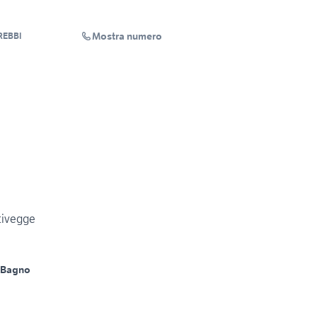
Mostra numero
REBBI
ntivegge
 Bagno