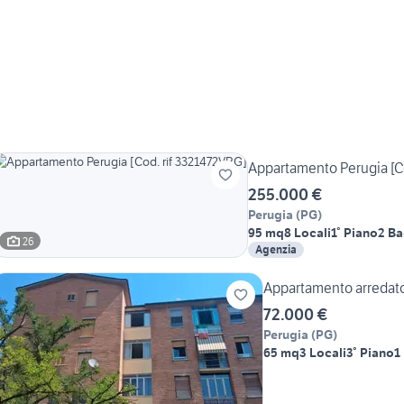
Appartamento Perugia [C
255.000 €
Perugia
(
PG
)
95 mq
8 Locali
1° Piano
2 Ba
26
Agenzia
Appartamento arredat
72.000 €
Perugia
(
PG
)
65 mq
3 Locali
3° Piano
1