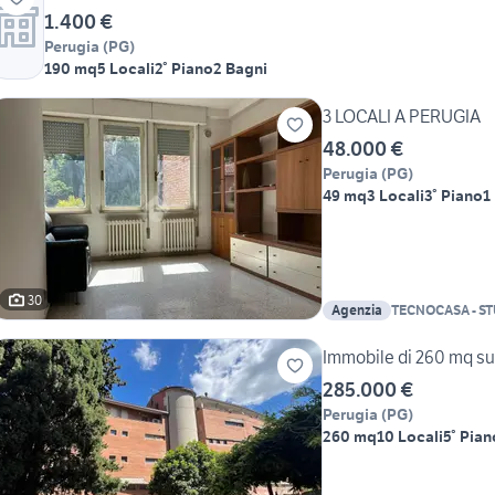
1.400 €
Perugia
(
PG
)
190 mq
5 Locali
2° Piano
2 Bagni
3 LOCALI A PERUGIA
48.000 €
Perugia
(
PG
)
49 mq
3 Locali
3° Piano
1
30
Agenzia
TECNOCASA - S
SRL
Immobile di 260 mq su 
285.000 €
Perugia
(
PG
)
260 mq
10 Locali
5° Pian