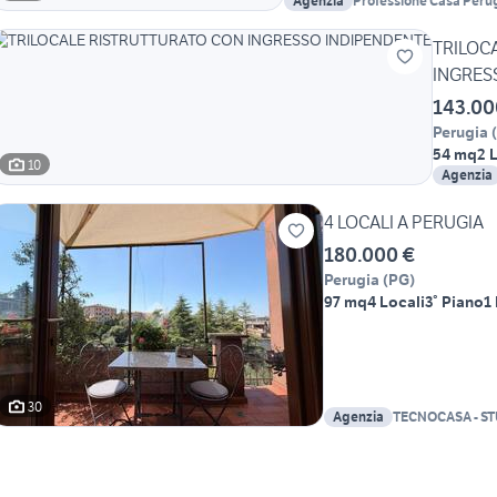
Agenzia
Professione Casa Peru
TRILOC
INGRES
143.00
Perugia
(
54 mq
2 
10
Agenzia
4 LOCALI A PERUGIA
180.000 €
Perugia
(
PG
)
97 mq
4 Locali
3° Piano
1
30
Agenzia
TECNOCASA - S
SRL