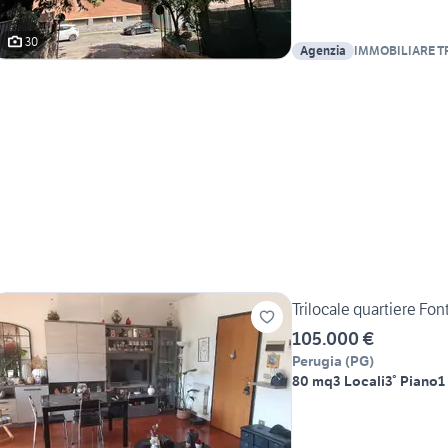
30
Agenzia
IMMOBILIARE T
Trilocale quartiere Fo
105.000 €
Perugia
(
PG
)
80 mq
3 Locali
3° Piano
1