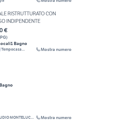
Mostra numero
gia
ALE RISTRUTTURATO CON
SO INDIPENDENTE
0 €
PG
)
Locali
1 Bagno
Mostra numero
Tempocasa
Perugia Trearchi
 Bagno
Mostra numero
TUDIO MONTELUCE