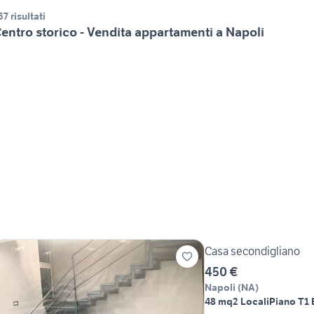
57 risultati
entro storico - Vendita appartamenti a Napoli
Casa secondigliano
450 €
Napoli
(
NA
)
48 mq
2 Locali
Piano T
1