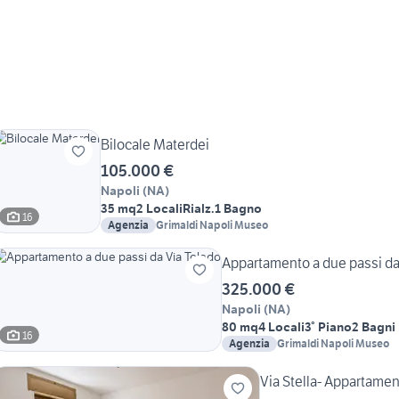
Bilocale Materdei
105.000 €
Napoli
(
NA
)
35 mq
2 Locali
Rialz.
1 Bagno
16
Agenzia
Grimaldi Napoli Museo
Appartamento a due passi da
325.000 €
Napoli
(
NA
)
80 mq
4 Locali
3° Piano
2 Bagni
16
Agenzia
Grimaldi Napoli Museo
Via Stella- Appartamen