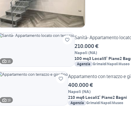
Sanità- Appartamento locato
210.000 €
Napoli
(
NA
)
100 mq
3 Locali
5° Piano
2 Bag
16
Agenzia
Grimaldi Napoli Museo
Appartamento con terrazzo e gi
400.000 €
Napoli
(
NA
)
210 mq
6 Locali
1° Piano
2 Bagni
19
Agenzia
Grimaldi Napoli Museo