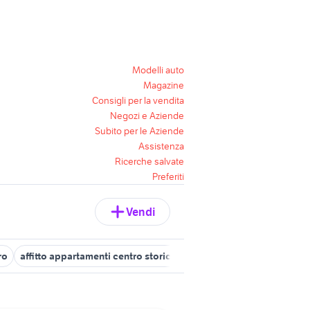
Modelli auto
Magazine
Consigli per la vendita
Negozi e Aziende
Subito per le Aziende
Assistenza
Ricerche salvate
Preferiti
Vendi
ro
affitto appartamenti centro storico Napoli provincia
appartam