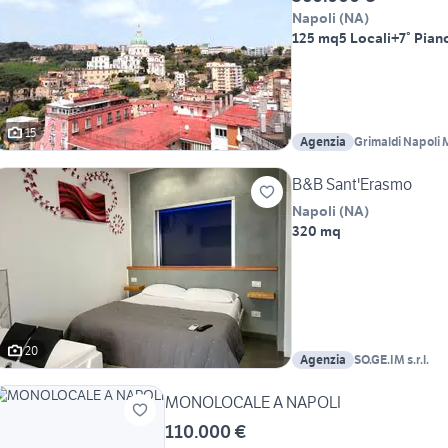
Napoli
(
NA
)
125 mq
5 Locali
+7° Pian
15
Agenzia
Grimaldi Napoli
B&B Sant'Erasmo
Napoli
(
NA
)
320 mq
20
Agenzia
SO.GE.IM s.r.l.
MONOLOCALE A NAPOLI
110.000 €