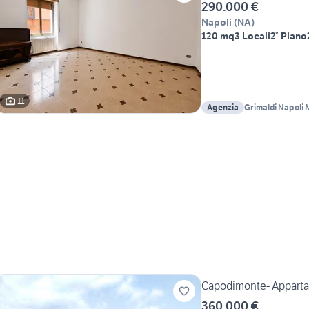
290.000 €
Napoli
(
NA
)
120 mq
3 Locali
2° Piano
11
Agenzia
Grimaldi Napoli
Capodimonte- Appart
360.000 €