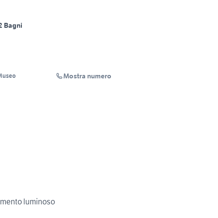
2 Bagni
Mostra numero
 Museo
amento luminoso