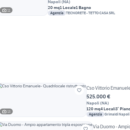
Napoli
(
NA
)
20 mq
1 Locale
1 Bagno
11
Agenzia
TECNORETE - TETTO CASA SRL
Cso Vittorio Emanuele-
525.000 €
Napoli
(
NA
)
120 mq
4 Locali
3° Pian
13
Agenzia
Grimaldi Napol
Via Duomo - Ampio