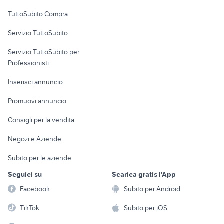
case in affitto piemonte
case in vendita chianciano terme
appartamenti centro
Uffici e Locali
TuttoSubito Compra
storico Ancona
commerciali
Servizio TuttoSubito
elettronica
per la casa e la
sports e hobby
Servizio TuttoSubito per
persona
Informatica
Animali
Professionisti
Arredamento e
Console e
Accessori per
Casalinghi
Inserisci annuncio
Videogiochi
animali
Elettrodomestici
Promuovi annuncio
Audio/Video
Musica e Film
Giardino e Fai da te
Consigli per la vendita
Fotografia
Libri e Riviste
Abbigliamento e
Negozi e Aziende
Telefonia
Strumenti Musicali
Accessori
Subito per le aziende
Sports
Tutto per i bambini
Seguici su
Scarica gratis l'App
Biciclette
Facebook
Subito per Android
Collezionismo
TikTok
Subito per iOS