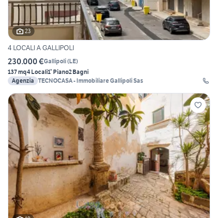
23
4 LOCALI A GALLIPOLI
230.000 €
Gallipoli
(
LE
)
137 mq
4 Locali
1° Piano
2 Bagni
Agenzia
TECNOCASA - Immobiliare Gallipoli Sas