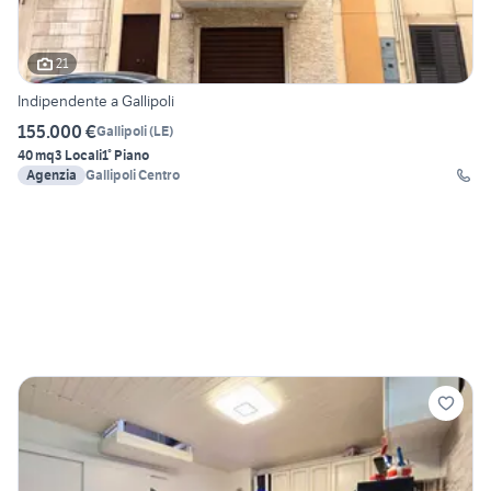
21
Indipendente a Gallipoli
155.000 €
Gallipoli
(
LE
)
40 mq
3 Locali
1° Piano
Agenzia
Gallipoli Centro