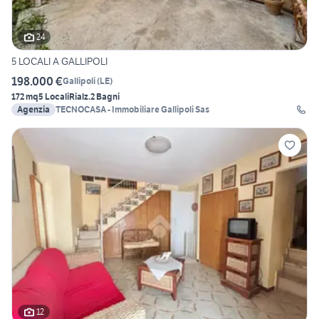
24
5 LOCALI A GALLIPOLI
198.000 €
Gallipoli
(
LE
)
172 mq
5 Locali
Rialz.
2 Bagni
Agenzia
TECNOCASA - Immobiliare Gallipoli Sas
12