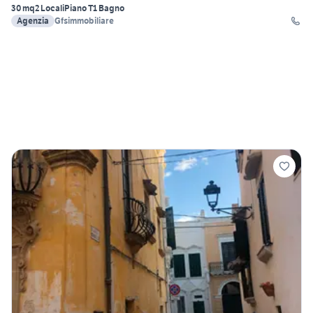
30 mq
2 Locali
Piano T
1 Bagno
Agenzia
Gfsimmobiliare