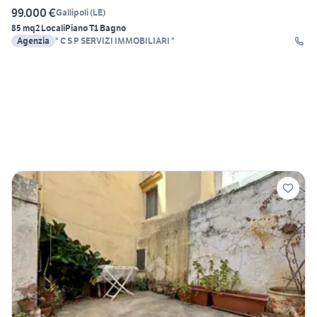
99.000 €
Gallipoli
(
LE
)
85 mq
2 Locali
Piano T
1 Bagno
Agenzia
" C S P SERVIZI IMMOBILIARI "