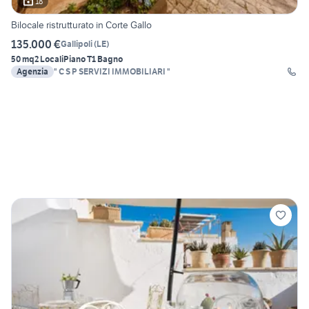
18
Bilocale ristrutturato in Corte Gallo
135.000 €
Gallipoli
(
LE
)
50 mq
2 Locali
Piano T
1 Bagno
Agenzia
" C S P SERVIZI IMMOBILIARI "