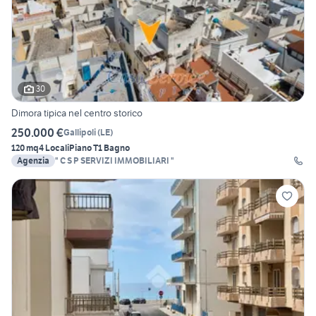
30
Dimora tipica nel centro storico
250.000 €
Gallipoli
(
LE
)
120 mq
4 Locali
Piano T
1 Bagno
Agenzia
" C S P SERVIZI IMMOBILIARI "