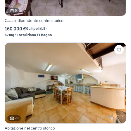
6
Casa indipendente centro storico
160.000 €
Gallipoli
(
LE
)
62 mq
2 Locali
Piano T
1 Bagno
29
Abitazione nel centro storico