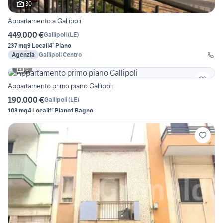
30
Appartamento a Gallipoli
449.000 €
Gallipoli
(
LE
)
237 mq
9 Locali
4° Piano
Agenzia
Gallipoli Centro
6
Appartamento primo piano Gallipoli
190.000 €
Gallipoli
(
LE
)
103 mq
4 Locali
1° Piano
1 Bagno