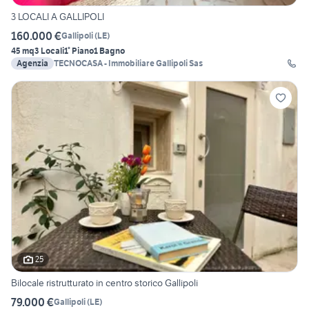
3 LOCALI A GALLIPOLI
160.000 €
Gallipoli
(
LE
)
45 mq
3 Locali
1° Piano
1 Bagno
Agenzia
TECNOCASA - Immobiliare Gallipoli Sas
25
Bilocale ristrutturato in centro storico Gallipoli
79.000 €
Gallipoli
(
LE
)