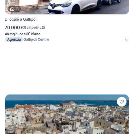
13
Bilocale a Gallipoli
70.000 €
Gallipoli
(
LE
)
48 mq
2 Locali
1° Piano
Agenzia
Gallipoli Centro