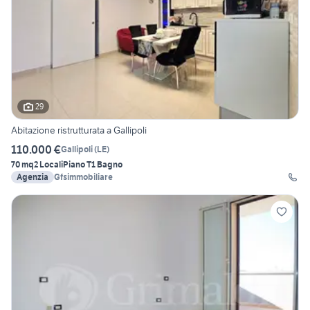
29
Abitazione ristrutturata a Gallipoli
110.000 €
Gallipoli
(
LE
)
70 mq
2 Locali
Piano T
1 Bagno
Agenzia
Gfsimmobiliare