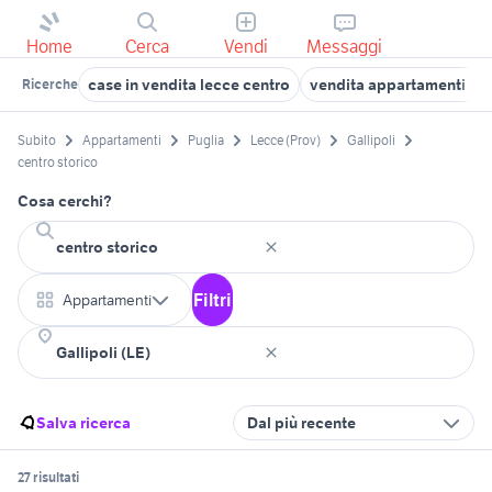
Home
Cerca
Vendi
Messaggi
case in vendita lecce centro
vendita appartamenti cen
Ricerche
Subito
Appartamenti
Puglia
Lecce (Prov)
Gallipoli
centro storico
Cosa cerchi?
Filtri
Appartamenti
Salva ricerca
Dal più recente
27 risultati