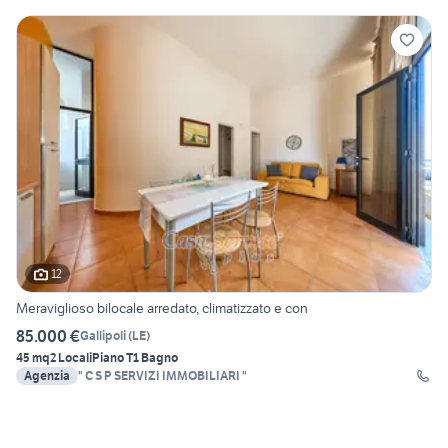
12
Meraviglioso bilocale arredato, climatizzato e con
85.000 €
Gallipoli
(
LE
)
45 mq
2 Locali
Piano T
1 Bagno
Agenzia
" C S P SERVIZI IMMOBILIARI "