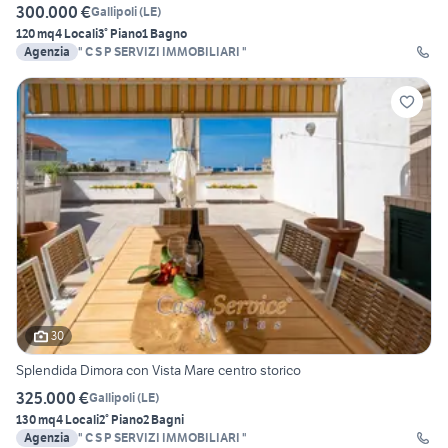
300.000 €
Gallipoli
(
LE
)
120 mq
4 Locali
3° Piano
1 Bagno
Agenzia
" C S P SERVIZI IMMOBILIARI "
30
Splendida Dimora con Vista Mare centro storico
325.000 €
Gallipoli
(
LE
)
130 mq
4 Locali
2° Piano
2 Bagni
Agenzia
" C S P SERVIZI IMMOBILIARI "