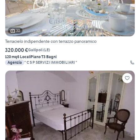
30
Terracielo indipendente con terrazzo panoramico
320.000 €
Gallipoli
(
LE
)
120 mq
6 Locali
Piano T
3 Bagni
Agenzia
" C S P SERVIZI IMMOBILIARI "