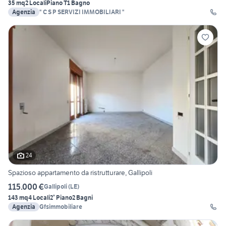
35 mq
2 Locali
Piano T
1 Bagno
Agenzia
" C S P SERVIZI IMMOBILIARI "
24
Spazioso appartamento da ristrutturare, Gallipoli
115.000 €
Gallipoli
(
LE
)
143 mq
4 Locali
2° Piano
2 Bagni
Agenzia
Gfsimmobiliare