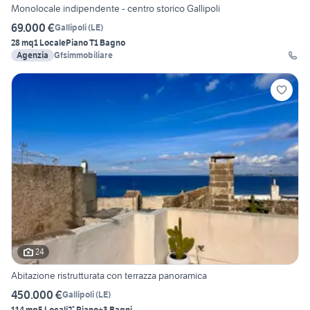
Monolocale indipendente - centro storico Gallipoli
69.000 €
Gallipoli
(
LE
)
28 mq
1 Locale
Piano T
1 Bagno
Agenzia
Gfsimmobiliare
24
Abitazione ristrutturata con terrazza panoramica
450.000 €
Gallipoli
(
LE
)
114 mq
5 Locali
2° Piano
+3 Bagni