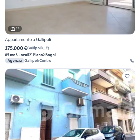
12
Appartamento a Gallipoli
175.000 €
Gallipoli
(
LE
)
85 mq
3 Locali
2° Piano
2 Bagni
Agenzia
Gallipoli Centro