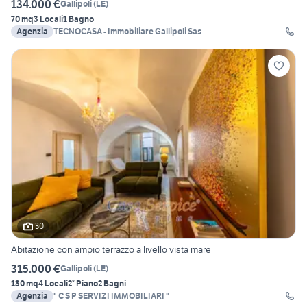
134.000 €
Gallipoli
(
LE
)
70 mq
3 Locali
1 Bagno
Agenzia
TECNOCASA - Immobiliare Gallipoli Sas
30
Abitazione con ampio terrazzo a livello vista mare
315.000 €
Gallipoli
(
LE
)
130 mq
4 Locali
2° Piano
2 Bagni
Agenzia
" C S P SERVIZI IMMOBILIARI "