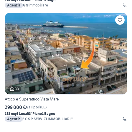
Agenzia
Gfsimmobiliare
30
Attico e Superattico Vista Mare
299.000 €
Gallipoli
(
LE
)
118 mq
6 Locali
3° Piano
1 Bagno
Agenzia
" C S P SERVIZI IMMOBILIARI "