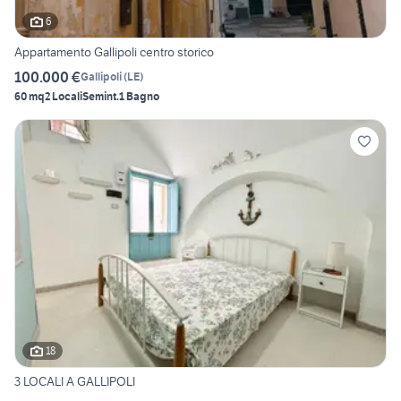
6
Appartamento Gallipoli centro storico
100.000 €
Gallipoli
(
LE
)
60 mq
2 Locali
Semint.
1 Bagno
18
3 LOCALI A GALLIPOLI