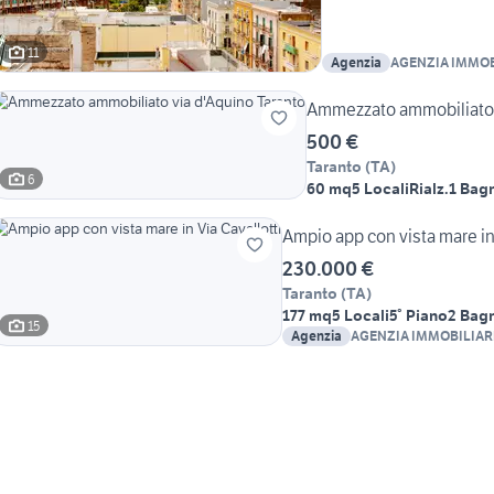
11
Agenzia
AGENZIA IMMOB
BARTOLOMEO
Ammezzato ammobiliato 
500 €
Taranto
(
TA
)
6
60 mq
5 Locali
Rialz.
1 Bag
Ampio app con vista mare in 
230.000 €
Taranto
(
TA
)
177 mq
5 Locali
5° Piano
2 Bagn
15
Agenzia
AGENZIA IMMOBILIAR