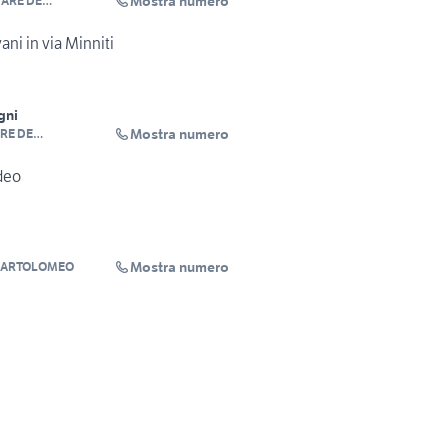
Mostra numero
ARE DE
ni in via Minniti
gni
Mostra numero
RE DE
deo
Mostra numero
 BARTOLOMEO