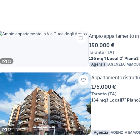
Ampio appartamento in 
150.000 €
Taranto
(
TA
)
136 mq
4 Locali
2° Piano
2
11
Agenzia
AGENZIA IMMOBI
BARTOLOMEO
Appartamento ristruttur
175.000 €
Taranto
(
TA
)
134 mq
3 Locali
7° Piano
13
Agenzia
AGENZIA IMMOB
BARTOLOMEO