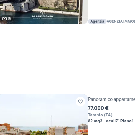
15
Agenzia
AGENZIA IMMOB
BARTOLOMEO
Panoramico appartamen
77.000 €
Taranto
(
TA
)
82 mq
3 Locali
7° Piano
1