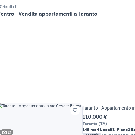
7 risultati
entro - Vendita appartamenti a Taranto
Taranto - Appartamento in
110.000 €
Taranto
(
TA
)
145 mq
4 Locali
1° Piano
1 B
13