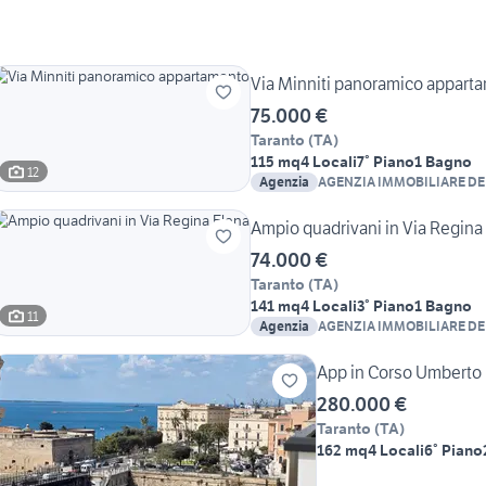
Via Minniti panoramico appart
75.000 €
Taranto
(
TA
)
115 mq
4 Locali
7° Piano
1 Bagno
12
Agenzia
AGENZIA IMMOBILIARE D
Ampio quadrivani in Via Regina
74.000 €
Taranto
(
TA
)
141 mq
4 Locali
3° Piano
1 Bagno
11
Agenzia
AGENZIA IMMOBILIARE D
App in Corso Umberto 
280.000 €
Taranto
(
TA
)
162 mq
4 Locali
6° Piano