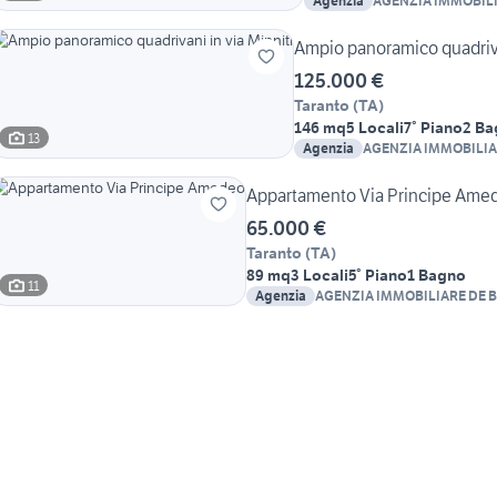
Agenzia
AGENZIA IMMOBILI
BARTOLOMEO
Ampio panoramico quadriva
125.000 €
Taranto
(
TA
)
146 mq
5 Locali
7° Piano
2 Ba
13
Agenzia
AGENZIA IMMOBILIA
BARTOLOMEO
Appartamento Via Principe Ame
65.000 €
Taranto
(
TA
)
89 mq
3 Locali
5° Piano
1 Bagno
11
Agenzia
AGENZIA IMMOBILIARE DE