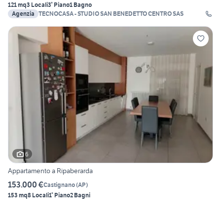
121 mq
3 Locali
3° Piano
1 Bagno
Agenzia
TECNOCASA - STUDIO SAN BENEDETTO CENTRO SAS
6
Appartamento a Ripaberarda
153.000 €
Castignano
(
AP
)
153 mq
8 Locali
1° Piano
2 Bagni