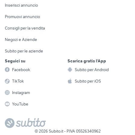
Console e
Accessori per
Casalinghi
Inserisci annuncio
Videogiochi
animali
Elettrodomestici
Promuovi annuncio
Audio/Video
Musica e Film
Giardino e Fai da te
Consigli per la vendita
Fotografia
Libri e Riviste
Abbigliamento e
Negozi e Aziende
Telefonia
Strumenti Musicali
Accessori
Subito per le aziende
Sports
Tutto per i bambini
Seguici su
Scarica gratis l'App
Biciclette
Facebook
Subito per Android
Collezionismo
TikTok
Subito per iOS
Instagram
YouTube
©
2026
Subito.it - P.IVA 05526340962