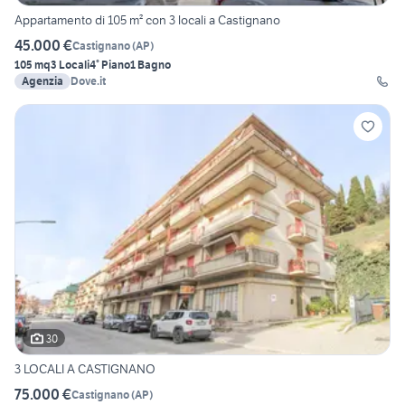
Appartamento di 105 m² con 3 locali a Castignano
45.000 €
Castignano
(
AP
)
105 mq
3 Locali
4° Piano
1 Bagno
Agenzia
Dove.it
30
3 LOCALI A CASTIGNANO
75.000 €
Castignano
(
AP
)