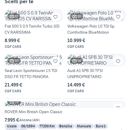
Scelti per te
17
10
Fiat 500 S 0.9 TwinAir Turbo 105
Volkswagen Polo 1.0 TGI 5p.
CV RARISSIMA
Comfortline BlueMotion
8.999 €
10.999 €
CGF CARS
CGF CARS
10
14
Seat Leon Sportstourer 1.5 TGI
Audi A1 SPB 30 TFSI
DSG FR TETTO PANORA
UNIPROPRIETARIO
21.499 €
14.499 €
CGF CARS
CGF CARS
20
ROVER Mini British Open Classic
7.995 €
Ancona
(
AN
)
Usato
06/1994
77200 Km
Benzina
Manuale
Euro 1