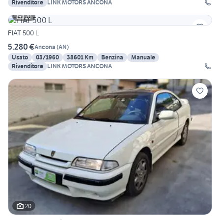
Rivenditore
LINK MOTORS ANCONA
20
FIAT 500 L
5.280 €
Ancona
(
AN
)
Usato
03/1960
38601 Km
Benzina
Manuale
Rivenditore
LINK MOTORS ANCONA
20