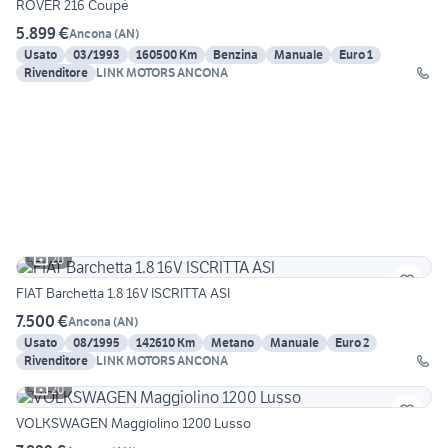
ROVER 216 Coupè
5.899 €
Ancona
(
AN
)
Usato
03/1993
160500 Km
Benzina
Manuale
Euro 1
Rivenditore
LINK MOTORS ANCONA
20
FIAT Barchetta 1.8 16V ISCRITTA ASI
7.500 €
Ancona
(
AN
)
Usato
08/1995
142610 Km
Metano
Manuale
Euro 2
Rivenditore
LINK MOTORS ANCONA
20
VOLKSWAGEN Maggiolino 1200 Lusso