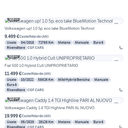
13
Volkswagen up! 1.0 5p. eco take BlueMotion Technol
9.499 €
Castelfidardo
(
AN
)
Usato
04/2018
72765 Km
Metano
Manuale
Euro 6
Rivenditore
CGF CARS
12
Fiat 500 1.0 Hybrid Cult UNIPROPRIETARIO
11.499 €
Castelfidardo
(
AN
)
Usato
10/2022
58626 Km
Mild Hybrid Benzina
Manuale
Euro 6
Rivenditore
CGF CARS
14
Volkswagen Caddy 1.4 TGI Highline PARI AL NUOVO
19.999 €
Castelfidardo
(
AN
)
Usato
05/2020
28126 Km
Metano
Manuale
Euro 6
Rivenditore
CGF CARS