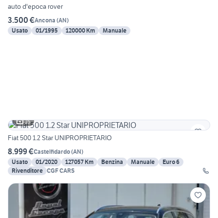
auto d'epoca rover
3.500 €
Ancona
(
AN
)
Usato
01/1995
120000 Km
Manuale
15
Fiat 500 1.2 Star UNIPROPRIETARIO
8.999 €
Castelfidardo
(
AN
)
Usato
01/2020
127057 Km
Benzina
Manuale
Euro 6
Rivenditore
CGF CARS