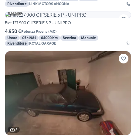
Rivenditore
LINK MOTORS ANCONA
30
Fiat 127 900 C II°SERIE 5 P. - UNI PRO
4.950 €
Potenza Picena
(
MC
)
Usato
05/1981
64000 Km
Benzina
Manuale
Rivenditore
ROYAL GARAGE
3