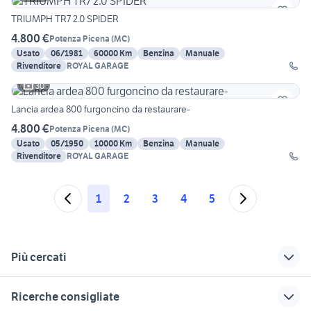
TRIUMPH TR7 2.0 SPIDER
4.800 €
Potenza Picena
(
MC
)
Usato
06/1981
60000 Km
Benzina
Manuale
Rivenditore
ROYAL GARAGE
30
Lancia ardea 800 furgoncino da restaurare-
4.800 €
Potenza Picena
(
MC
)
Usato
05/1950
10000 Km
Benzina
Manuale
Rivenditore
ROYAL GARAGE
1
2
3
4
5
Più cercati
Correlati
Richerche simili
Suggerimenti
Ricerche consigliate
ricambi fiat 500
golf 6
fiat panda Pistoia