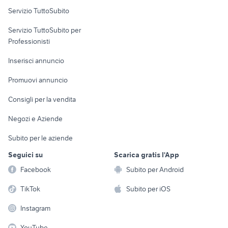
Servizio TuttoSubito
elettronica
per la casa e la
sports e hobby
Servizio TuttoSubito per
persona
Informatica
Animali
Professionisti
Arredamento e
Console e
Accessori per
Casalinghi
Inserisci annuncio
Videogiochi
animali
Elettrodomestici
Promuovi annuncio
Audio/Video
Musica e Film
Giardino e Fai da te
Consigli per la vendita
Fotografia
Libri e Riviste
Abbigliamento e
Negozi e Aziende
Telefonia
Strumenti Musicali
Accessori
Subito per le aziende
Sports
Tutto per i bambini
Seguici su
Scarica gratis l'App
Biciclette
Facebook
Subito per Android
Collezionismo
TikTok
Subito per iOS
Instagram
YouTube