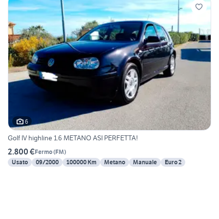
6
Golf IV highline 1.6 METANO ASI PERFETTA!
2.800 €
Fermo
(
FM
)
Usato
09/2000
100000 Km
Metano
Manuale
Euro 2