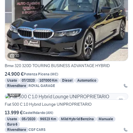
30
Bmw 320 320D TOURING BUSINESS ADVANTAGE HYBRID
24.900 €
Potenza Picena
(
MC
)
Usato
07/2020
107000 Km
Diesel
Automatico
Rivenditore
ROYAL GARAGE
13
Fiat 500 C 1.0 Hybrid Lounge UNIPROPRIETARIO
13.999 €
Castelfidardo
(
AN
)
Usato
05/2020
96523 Km
Mild Hybrid Benzina
Manuale
Euro 6
Rivenditore
CGF CARS