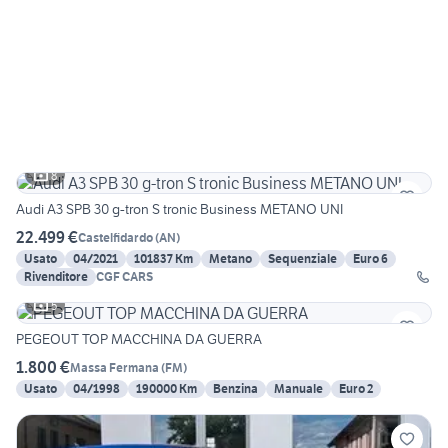
8
Audi A3 SPB 30 g-tron S tronic Business METANO UNI
22.499 €
Castelfidardo
(
AN
)
Usato
04/2021
101837 Km
Metano
Sequenziale
Euro 6
Rivenditore
CGF CARS
5
PEGEOUT TOP MACCHINA DA GUERRA
1.800 €
Massa Fermana
(
FM
)
Usato
04/1998
190000 Km
Benzina
Manuale
Euro 2