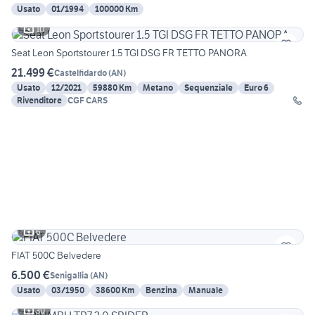
Usato
01/1994
100000 Km
10
Seat Leon Sportstourer 1.5 TGI DSG FR TETTO PANORA
21.499 €
Castelfidardo
(
AN
)
Usato
12/2021
59880 Km
Metano
Sequenziale
Euro 6
Rivenditore
CGF CARS
6
FIAT 500C Belvedere
6.500 €
Senigallia
(
AN
)
Usato
03/1950
38600 Km
Benzina
Manuale
30