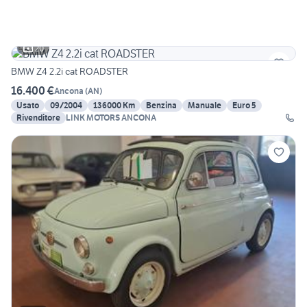
20
BMW Z4 2.2i cat ROADSTER
16.400 €
Ancona
(
AN
)
Usato
09/2004
136000 Km
Benzina
Manuale
Euro 5
Rivenditore
LINK MOTORS ANCONA