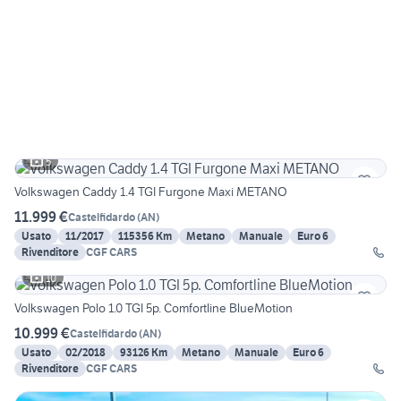
5
Volkswagen Caddy 1.4 TGI Furgone Maxi METANO
11.999 €
Castelfidardo
(
AN
)
Usato
11/2017
115356 Km
Metano
Manuale
Euro 6
Rivenditore
CGF CARS
10
Volkswagen Polo 1.0 TGI 5p. Comfortline BlueMotion
10.999 €
Castelfidardo
(
AN
)
Usato
02/2018
93126 Km
Metano
Manuale
Euro 6
Rivenditore
CGF CARS