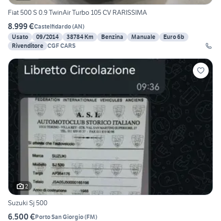
Fiat 500 S 0.9 TwinAir Turbo 105 CV RARISSIMA
8.999 €
Castelfidardo
(
AN
)
Usato
09/2014
38784 Km
Benzina
Manuale
Euro 6b
Rivenditore
CGF CARS
2
Suzuki Sj 500
6.500 €
Porto San Giorgio
(
FM
)