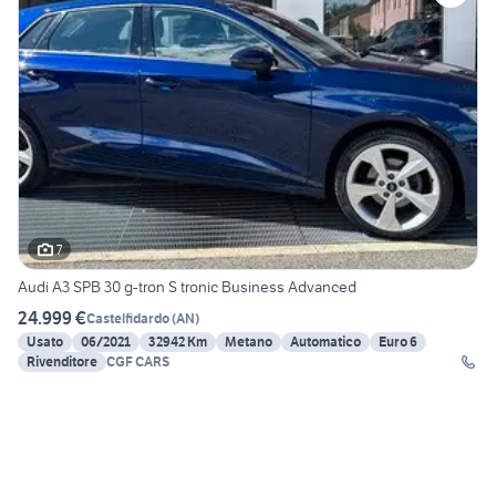
7
Audi A3 SPB 30 g-tron S tronic Business Advanced
24.999 €
Castelfidardo
(
AN
)
Usato
06/2021
32942 Km
Metano
Automatico
Euro 6
Rivenditore
CGF CARS