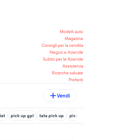
Modelli auto
Magazine
Consigli per la vendita
Negozi e Aziende
Subito per le Aziende
Assistenza
Ricerche salvate
Preferiti
Vendi
iat
pick up gpl
tata pick up
pick up americano auto
pick up