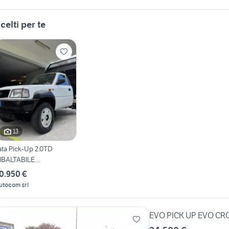
celti per te
13
ata Pick-Up 2.0TD
IBALTABILE
RILATERALE CUCCINI
0.950 €
utocom srl
EVO PICK UP EVO CRO