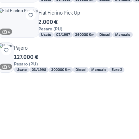
Fiat Fiorino Pick Up
2.000 €
Pesaro
(
PU
)
4
Usato
02/1997
360000 Km
Diesel
Manuale
Pajero
127.000 €
Pesaro
(
PU
)
6
Usato
03/1998
300000 Km
Diesel
Manuale
Euro 2