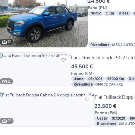
24.500 €
Fano
(
PU
)
Nuovo
1 Km
Diesel
12
Rivenditore
MEGA AUTO 2
Land Rover Defender 90 2.5 T
45.500 €
Fermo
(
FM
)
Usato
06/2005
96000 Km
Die
11
Rivenditore
OFFICE CAR SRL
Fiat Fullback Doppi
23.500 €
Fermo
(
FM
)
Usato
07/2020
85
22
Rivenditore
CM AUTO