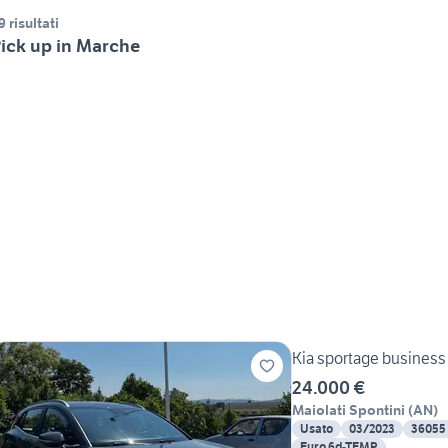
9 risultati
ick up in Marche
Kia sportage business
24.000 €
Maiolati Spontini
(
AN
)
Usato
03/2023
36055
Euro 6d-TEMP