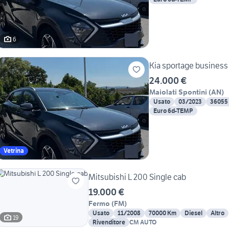
6
Kia sportage business
24.000 €
Maiolati Spontini
(
AN
)
Usato
03/2023
36055
Euro 6d-TEMP
Vetrina
Mitsubishi L 200 Single cab
19.000 €
Fermo
(
FM
)
Usato
11/2008
70000 Km
Diesel
Altro
19
Rivenditore
CM AUTO