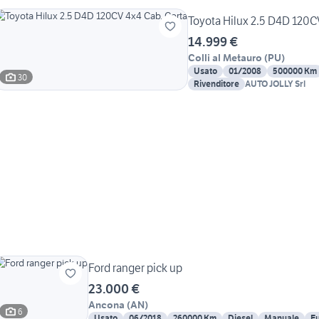
Toyota Hilux 2.5 D4D 120C
14.999 €
Colli al Metauro
(
PU
)
Usato
01/2008
500000 Km
30
Rivenditore
AUTO JOLLY Srl
Ford ranger pick up
23.000 €
Ancona
(
AN
)
6
Usato
06/2018
260000 Km
Diesel
Manuale
Eu