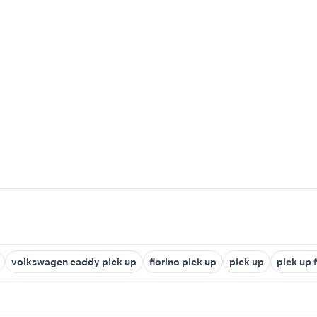
volkswagen caddy pick up
fiorino pick up
pick up
pick up f