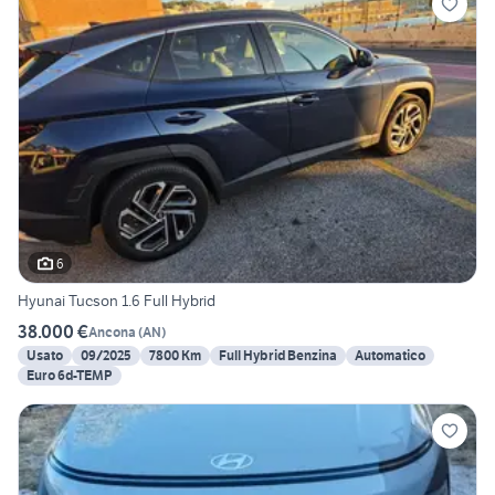
6
Hyunai Tucson 1.6 Full Hybrid
38.000 €
Ancona
(
AN
)
Usato
09/2025
7800 Km
Full Hybrid Benzina
Automatico
Euro 6d-TEMP