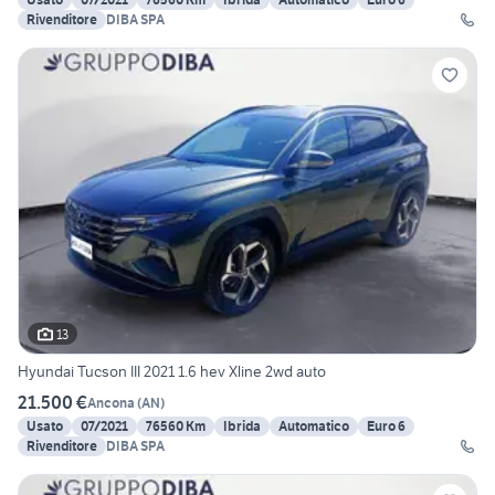
Rivenditore
DIBA SPA
13
Hyundai Tucson III 2021 1.6 hev Xline 2wd auto
21.500 €
Ancona
(
AN
)
Usato
07/2021
76560 Km
Ibrida
Automatico
Euro 6
Rivenditore
DIBA SPA