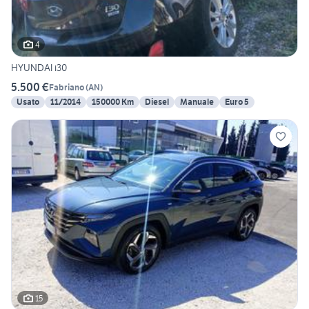
4
HYUNDAI i30
5.500 €
Fabriano
(
AN
)
Usato
11/2014
150000 Km
Diesel
Manuale
Euro 5
15