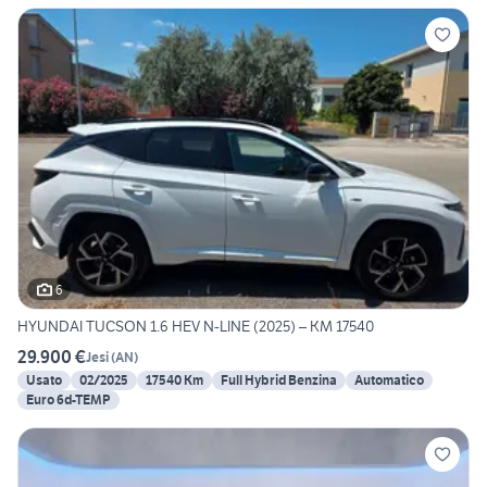
6
HYUNDAI TUCSON 1.6 HEV N-LINE (2025) – KM 17540
29.900 €
Jesi
(
AN
)
Usato
02/2025
17540 Km
Full Hybrid Benzina
Automatico
Euro 6d-TEMP