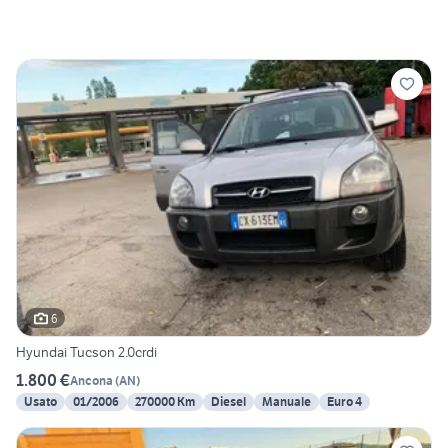
6
Hyundai Tucson 2.0crdi
1.800 €
Ancona
(
AN
)
Usato
01/2006
270000 Km
Diesel
Manuale
Euro 4