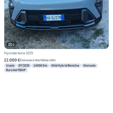
6
Hyundai kona 2025
22.000 €
Falconara Marittima
(
AN
)
Usato
07/2025
14000 Km
Mild Hybrid Benzina
Manuale
Euro 6d-TEMP