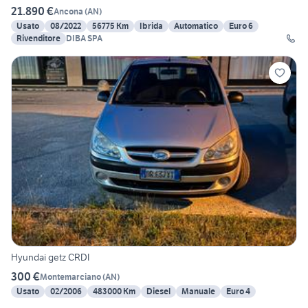
21.890 €
Ancona
(
AN
)
Usato
08/2022
56775 Km
Ibrida
Automatico
Euro 6
Rivenditore
DIBA SPA
Hyundai getz CRDI
300 €
Montemarciano
(
AN
)
Usato
02/2006
483000 Km
Diesel
Manuale
Euro 4