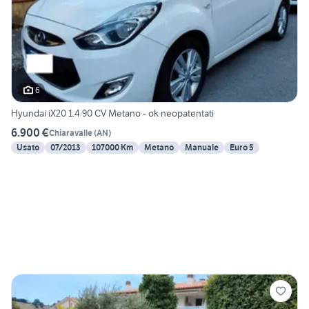
6
Hyundai iX20 1.4 90 CV Metano - ok neopatentati
6.900 €
Chiaravalle
(
AN
)
Usato
07/2013
107000 Km
Metano
Manuale
Euro 5