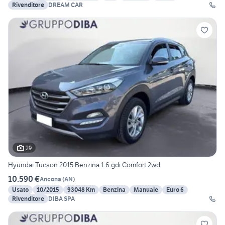
Rivenditore
DREAM CAR
29
Hyundai Tucson 2015 Benzina 1.6 gdi Comfort 2wd
10.590 €
Ancona
(
AN
)
Usato
10/2015
93048 Km
Benzina
Manuale
Euro 6
Rivenditore
DIBA SPA