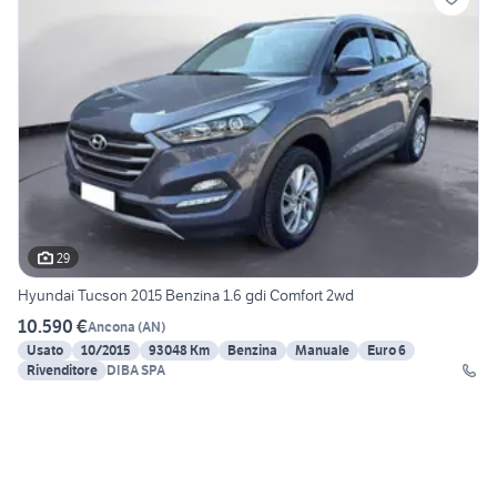
29
Hyundai Tucson 2015 Benzina 1.6 gdi Comfort 2wd
10.590 €
Ancona
(
AN
)
Usato
10/2015
93048 Km
Benzina
Manuale
Euro 6
Rivenditore
DIBA SPA