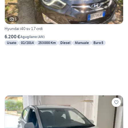
6
Hyundai i40 sv 1.7 crdi
6.200 €
Agugliano
(
AN
)
Usato
02/2014
253000 Km
Diesel
Manuale
Euro 5