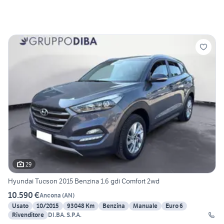
29
Hyundai Tucson 2015 Benzina 1.6 gdi Comfort 2wd
10.590 €
Ancona
(
AN
)
Usato
10/2015
93048 Km
Benzina
Manuale
Euro 6
Rivenditore
DI.BA. S.P.A.