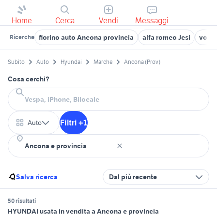
Home
Cerca
Vendi
Messaggi
fiorino auto Ancona provincia
alfa romeo Jesi
volks
Ricerche
Subito
Auto
Hyundai
Marche
Ancona (Prov)
Cosa cerchi?
Filtri +1
Auto
Salva ricerca
Dal più recente
50 risultati
HYUNDAI usata in vendita a Ancona e provincia