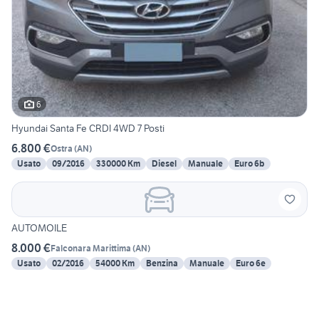
6
Hyundai Santa Fe CRDI 4WD 7 Posti
6.800 €
Ostra
(
AN
)
Usato
09/2016
330000 Km
Diesel
Manuale
Euro 6b
AUTOMOILE
8.000 €
Falconara Marittima
(
AN
)
Usato
02/2016
54000 Km
Benzina
Manuale
Euro 6e