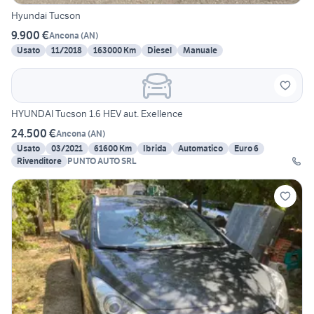
Hyundai Tucson
9.900 €
Ancona
(
AN
)
Usato
11/2018
163000 Km
Diesel
Manuale
HYUNDAI Tucson 1.6 HEV aut. Exellence
24.500 €
Ancona
(
AN
)
Usato
03/2021
61600 Km
Ibrida
Automatico
Euro 6
Rivenditore
PUNTO AUTO SRL