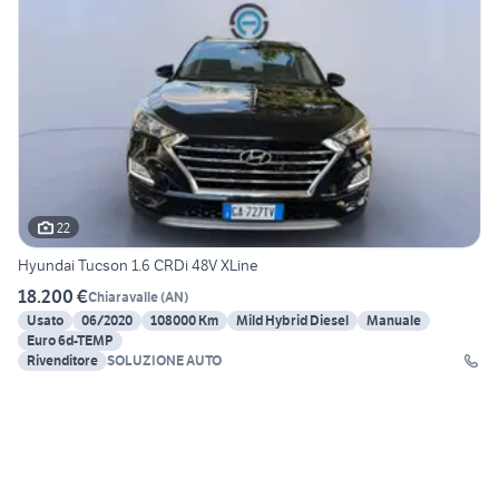
22
Hyundai Tucson 1.6 CRDi 48V XLine
18.200 €
Chiaravalle
(
AN
)
Usato
06/2020
108000 Km
Mild Hybrid Diesel
Manuale
Euro 6d-TEMP
Rivenditore
SOLUZIONE AUTO