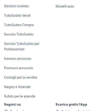
Veicoli commerciali
altro
Gestisci cookies
Modelli auto
Case vacanza
TuttoSubito Vendi
Uffici e Locali
TuttoSubito Compra
commerciali
Servizio TuttoSubito
elettronica
per la casa e la
sports e hobby
Servizio TuttoSubito per
persona
Informatica
Animali
Professionisti
Arredamento e
Console e
Accessori per
Casalinghi
Inserisci annuncio
Videogiochi
animali
Elettrodomestici
Promuovi annuncio
Audio/Video
Musica e Film
Giardino e Fai da te
Consigli per la vendita
Fotografia
Libri e Riviste
Abbigliamento e
Negozi e Aziende
Telefonia
Strumenti Musicali
Accessori
Subito per le aziende
Sports
Tutto per i bambini
Seguici su
Scarica gratis l'App
Biciclette