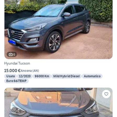
6
Hyundai Tucson
15.000 €
Ancona
(
AN
)
Usato
12/2020
96000 Km
Mild Hybrid Diesel
Automatico
Euro 6d-TEMP