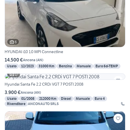
6
HYUNDAI i10 1.0 MPI Connectline
14.500 €
Ancona
(
AN
)
Usato
12/2023
31000 Km
Benzina
Manuale
Euro 6d-TEMP
17
Hyundai Santa Fe 2.2 CRDi VGT 7 POSTI 2008
3.900 €
Ancona
(
AN
)
Usato
01/2008
212000 Km
Diesel
Manuale
Euro 4
Rivenditore
ANCONAUTO SRLS