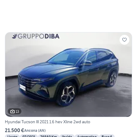
13
Hyundai Tucson III 2021 1.6 hev Xline 2wd auto
21.500 €
Ancona
(
AN
)
Usato
07/2021
76560 Km
Ibrida
Automatico
Euro 6