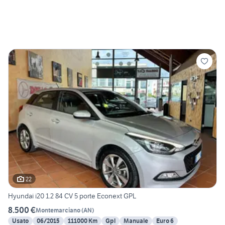
22
Hyundai i20 1.2 84 CV 5 porte Econext GPL
8.500 €
Montemarciano
(
AN
)
Usato
06/2015
111000 Km
Gpl
Manuale
Euro 6