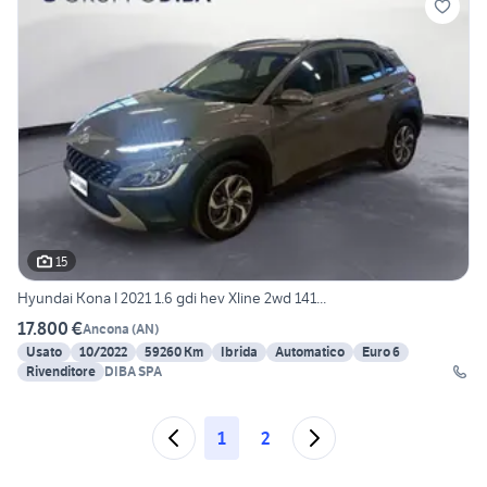
15
Hyundai Kona I 2021 1.6 gdi hev Xline 2wd 141...
17.800 €
Ancona
(
AN
)
Usato
10/2022
59260 Km
Ibrida
Automatico
Euro 6
Rivenditore
DIBA SPA
1
2