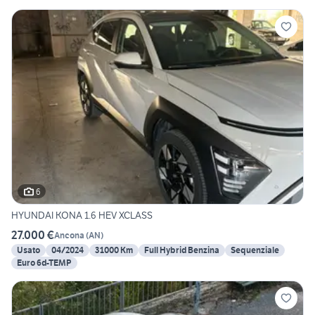
6
HYUNDAI KONA 1.6 HEV XCLASS
27.000 €
Ancona
(
AN
)
Usato
04/2024
31000 Km
Full Hybrid Benzina
Sequenziale
Euro 6d-TEMP