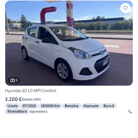
6
Hyundai i10 1.0 MPI Comfort
3.200 €
Osimo
(
AN
)
Usato
07/2015
180000 Km
Benzina
Manuale
Euro 6
Rivenditore
topmotors