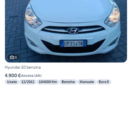
6
Hyundai i10 benzina
4.900 €
Ancona
(
AN
)
Usato
12/2012
104000 Km
Benzina
Manuale
Euro 5