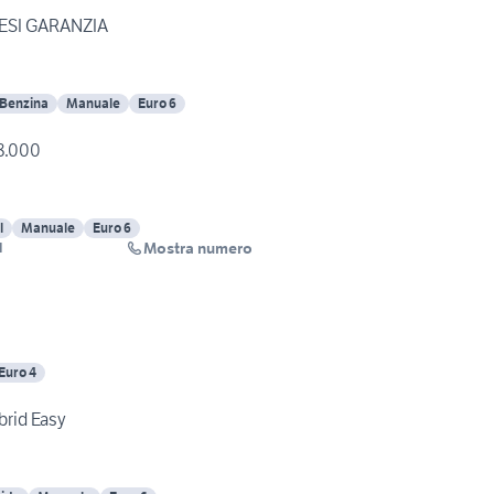
MESI GARANZIA
Benzina
Manuale
Euro 6
58.000
l
Manuale
Euro 6
Mostra numero
I
Euro 4
brid Easy