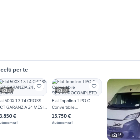
celti per te
21
30
iat 500X 1.3 T4 CROSS
Fiat Topolino TIPO C
CT GARANZIA 24 MESI
Convertibile
PROMO
RESTAUROCOMPLETO
3.850 €
15.750 €
utocom srl
Autocom srl
16