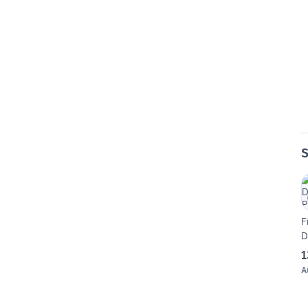
S
F
D
1
A