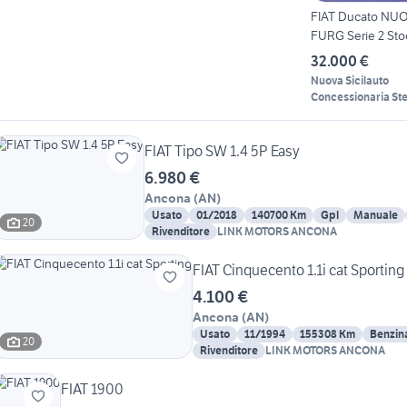
FIAT Ducato NU
FURG Serie 2 St
Fur...
32.000 €
Nuova Sicilauto
Concessionaria Ste
FIAT Tipo SW 1.4 5P Easy
6.980 €
Ancona
(
AN
)
Usato
01/2018
140700 Km
Gpl
Manuale
20
Rivenditore
LINK MOTORS ANCONA
FIAT Cinquecento 1.1i cat Sporting
4.100 €
Ancona
(
AN
)
Usato
11/1994
155308 Km
Benzin
20
Rivenditore
LINK MOTORS ANCONA
FIAT 1900