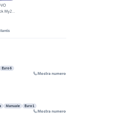
OVO
ock My25
llantis
Euro 6
Mostra numero
a
Manuale
Euro 1
Mostra numero