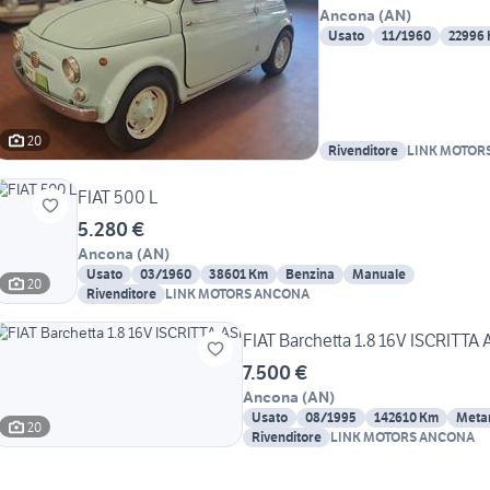
Ancona
(
AN
)
Usato
11/1960
22996
20
Rivenditore
LINK MOTOR
FIAT 500 L
5.280 €
Ancona
(
AN
)
Usato
03/1960
38601 Km
Benzina
Manuale
20
Rivenditore
LINK MOTORS ANCONA
FIAT Barchetta 1.8 16V ISCRITTA 
7.500 €
Ancona
(
AN
)
Usato
08/1995
142610 Km
Meta
20
Rivenditore
LINK MOTORS ANCONA