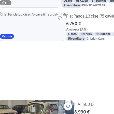
Usato
08/2020
54800 Km
Ib
10
Rivenditore
PUNTO AUTO SRL
Fiat Panda 1.3 disel 75 cava
6.750 €
Ancona
(
AN
)
Usato
07/2013
96000 Km
Vetrina
Rivenditore
Cristian Cars
FIAT 500 D
8.990 €