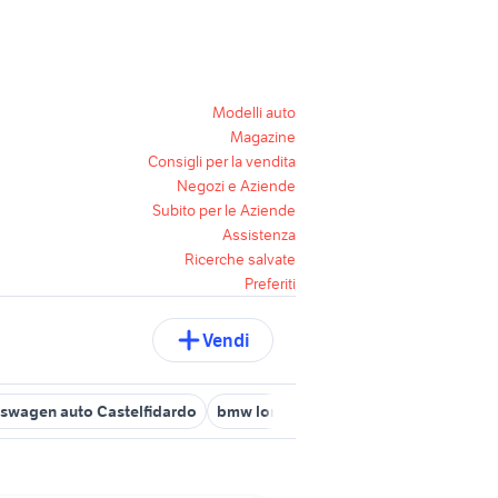
Modelli auto
Magazine
Consigli per la vendita
Negozi e Aziende
Subito per le Aziende
Assistenza
Ricerche salvate
Preferiti
Vendi
swagen auto Castelfidardo
bmw loreto
smart usata ancona
g