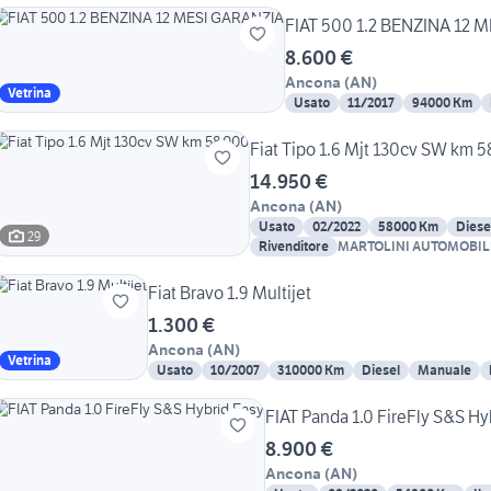
FIAT 500 1.2 BENZINA 12 
8.600 €
Ancona
(
AN
)
Vetrina
Usato
11/2017
94000 Km
Fiat Tipo 1.6 Mjt 130cv SW km 
14.950 €
Ancona
(
AN
)
Usato
02/2022
58000 Km
Diese
29
Rivenditore
MARTOLINI AUTOMOBIL
Fiat Bravo 1.9 Multijet
1.300 €
Ancona
(
AN
)
Vetrina
Usato
10/2007
310000 Km
Diesel
Manuale
FIAT Panda 1.0 FireFly S&S Hy
8.900 €
Ancona
(
AN
)