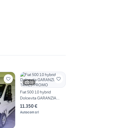
19
Fiat 500 1.0 hybrid
Dolcevita GARANZIA
24MES PROMO
11.350 €
Autocom srl