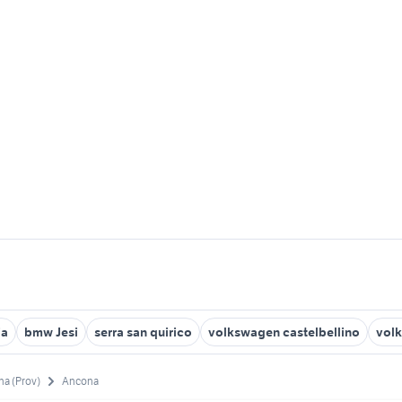
ia
bmw Jesi
serra san quirico
volkswagen castelbellino
volk
a (Prov)
Ancona