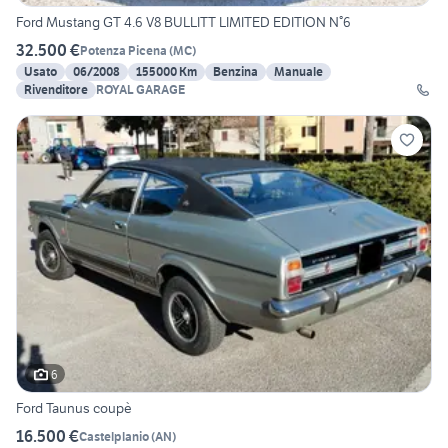
Ford Mustang GT 4.6 V8 BULLITT LIMITED EDITION N°6
32.500 €
Potenza Picena
(
MC
)
Usato
06/2008
155000 Km
Benzina
Manuale
Rivenditore
ROYAL GARAGE
6
Ford Taunus coupè
16.500 €
Castelplanio
(
AN
)