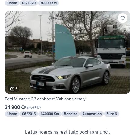
Usato
01/1970
70000 Km
6
Ford Mustang 2.3 ecoboost 50th anniversary
24.900 €
Fano
(
PU
)
Usato
06/2015
140000 Km
Benzina
Automatico
Euro 6
La tua ricerca ha restituito pochi annunci.