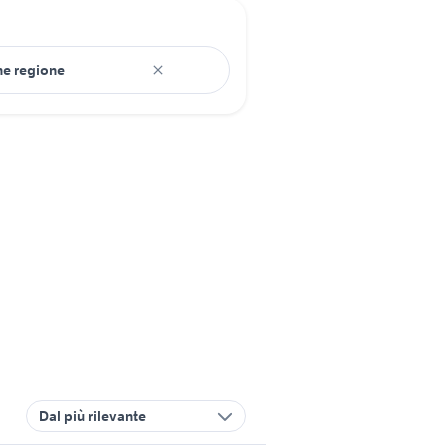
Dal più rilevante