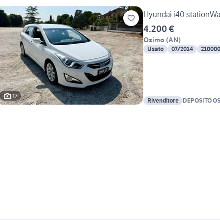
Hyundai i40 stationW
4.200 €
Osimo
(
AN
)
Usato
07/2014
21000
17
Rivenditore
DEPOSITO O