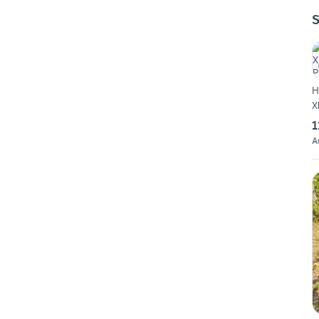
S
H
X
1
A