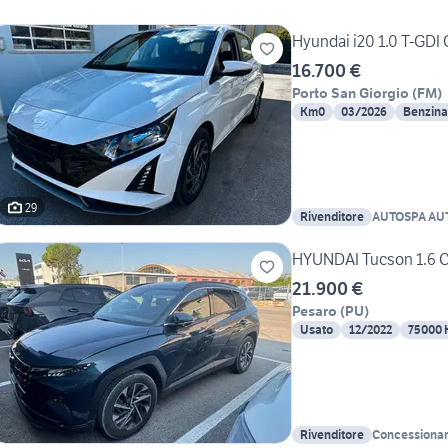
Hyundai i20 1.0 T-GDI
16.700 €
Porto San Giorgio
(
FM
)
Km0
03/2026
Benzina
29
Rivenditore
AUTOSPA AU
HYUNDAI Tucson 1.6 C
21.900 €
Pesaro
(
PU
)
Usato
12/2022
75000
Rivenditore
Concessionari