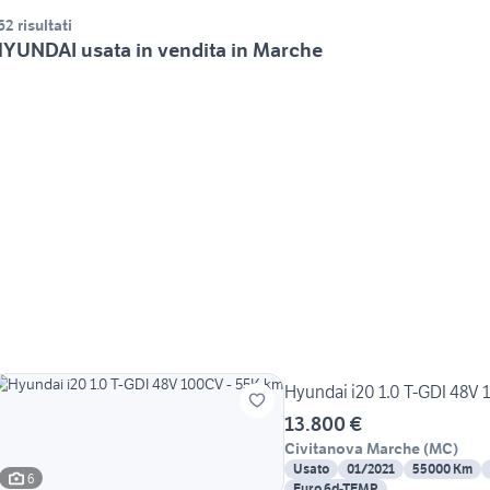
62 risultati
YUNDAI usata in vendita in Marche
Hyundai i20 1.0 T-GDI 48V
13.800 €
Civitanova Marche
(
MC
)
Usato
01/2021
55000 Km
6
Euro 6d-TEMP