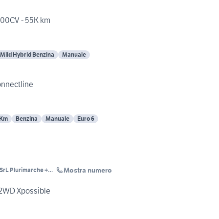
 100CV - 55K km
Mild Hybrid Benzina
Manuale
onnectline
 Km
Benzina
Manuale
Euro 6
Mostra numero
SrL Plurimarche +
Audi
 2WD Xpossible