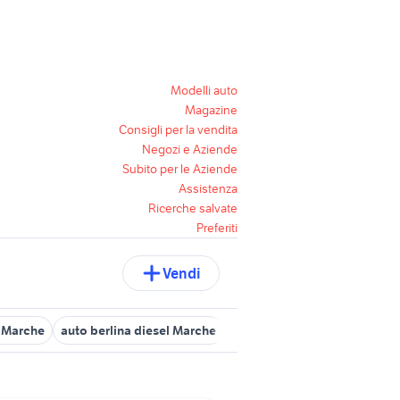
Modelli auto
Magazine
Consigli per la vendita
Negozi e Aziende
Subito per le Aziende
Assistenza
Ricerche salvate
Preferiti
Vendi
l Marche
auto berlina diesel Marche
alfa romeo mito Marche
a