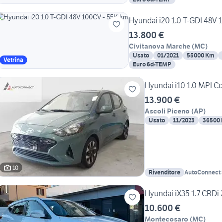
Hyundai i20 1.0 T-GDI 48V
13.800 €
Civitanova Marche
(
MC
)
Usato
01/2021
55000 Km
Vetrina
Euro 6d-TEMP
Hyundai i10 1.0 MPI C
13.900 €
Ascoli Piceno
(
AP
)
Usato
11/2023
36500
10
Rivenditore
AutoConnect 
Volkswagen-
Hyundai iX35 1.7 CRDi
10.600 €
Montecosaro
(
MC
)