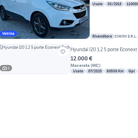
Usato
03/2015
11000
Vetrina
Rivenditore
CIMINI S.R.L.
Hyundai I20 1.2 5 porte Econext
12.000 €
Macerata
(
MC
)
6
Usato
07/2020
80558 Km
Gpl