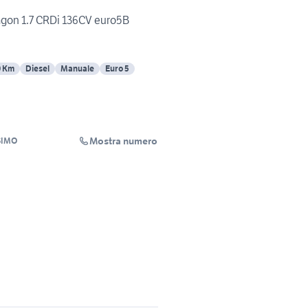
agon 1.7 CRDi 136CV euro5B
0 Km
Diesel
Manuale
Euro 5
Mostra numero
SIMO