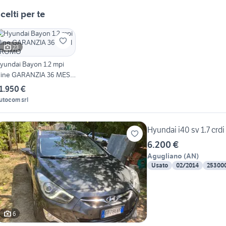
celti per te
23
yundai Bayon 1.2 mpi
line GARANZIA 36 MESI
PROMO
1.950 €
utocom srl
Hyundai i40 sv 1.7 crdi
6.200 €
Agugliano
(
AN
)
Usato
02/2014
25300
6