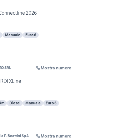
 Connectline 2026
Manuale
Euro 6
Mostra numero
TO SRL
RDI XLine
 Km
Diesel
Manuale
Euro 6
Mostra numero
a F. Boattini SpA