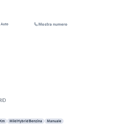
Mostra numero
 Auto
RID
 Km
Mild Hybrid Benzina
Manuale