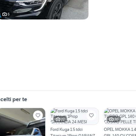
6
celti per te
22
30
Ford Kuga 1.5 tdci
OPEL MOKKA 1.
Titanium 1Prop GARANZIA
GPL 140 CV CO