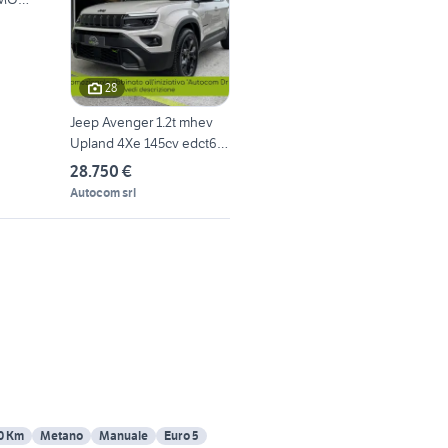
28
Jeep Avenger 1.2t mhev
Upland 4Xe 145cv edct6
km0
28.750 €
Autocom srl
0 Km
Metano
Manuale
Euro 5