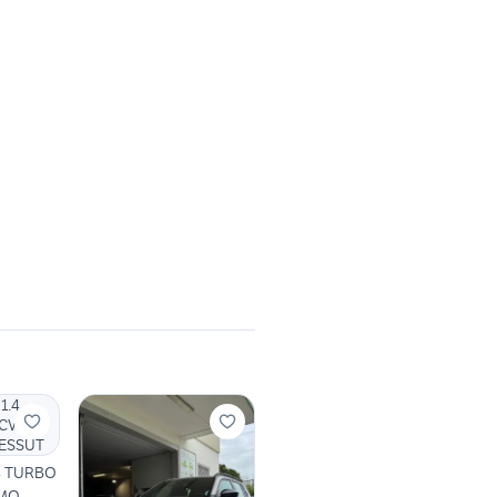
4 TURBO
SMO