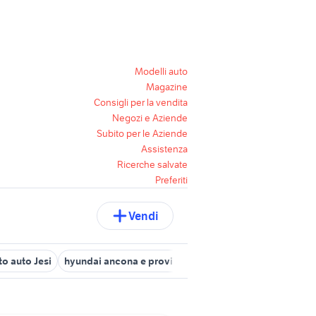
Modelli auto
Magazine
Consigli per la vendita
Negozi e Aziende
Subito per le Aziende
Assistenza
Ricerche salvate
Preferiti
Vendi
to auto Jesi
hyundai ancona e provincia
auto Ostra
crm autom