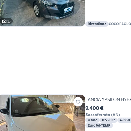
13
Rivenditore
COCO PAOLO
LANCIA YPSILON HYB
9.400 €
Sassoferrato
(
AN
)
Usato
02/2022
49850
Euro 6d-TEMP