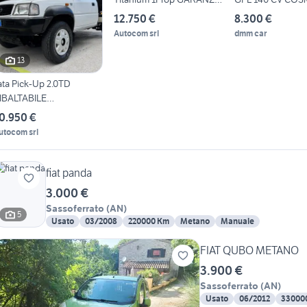
24 MESI
PELLE TESSUT
12.750 €
8.300 €
Autocom srl
dmm car
13
ata Pick-Up 2.0TD
IBALTABILE
RILATERALE CUCCINI
0.950 €
utocom srl
fiat panda
3.000 €
Sassoferrato
(
AN
)
5
Usato
03/2008
220000 Km
Metano
Manuale
FIAT QUBO METANO
3.900 €
Sassoferrato
(
AN
)
Usato
06/2012
33000