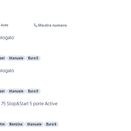
Mostra numero
 Auto
ologato
sel
Manuale
Euro 5
ologato
sel
Manuale
Euro 5
75 Stop&Start 5 porte Active
 Km
Benzina
Manuale
Euro 6