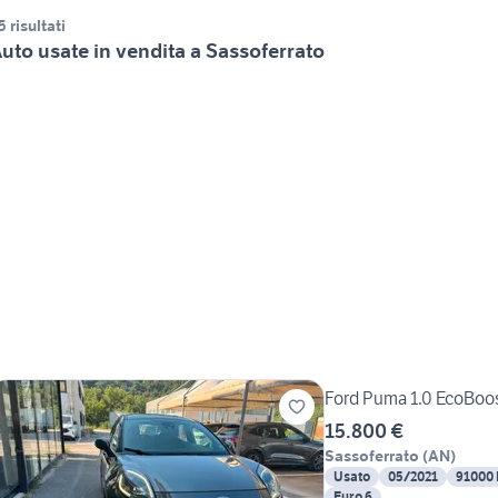
5 risultati
uto usate in vendita a Sassoferrato
Ford Puma 1.0 EcoBoos
15.800 €
Sassoferrato
(
AN
)
Usato
05/2021
91000
Euro 6