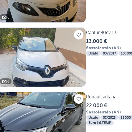
6
Captur 90cv 1.5
13.000 €
Sassoferrato
(
AN
)
Usato
03/2017
10300
6
Renault arkana
22.000 €
Sassoferrato
(
AN
)
Usato
07/2023
55000
Euro 6d-TEMP