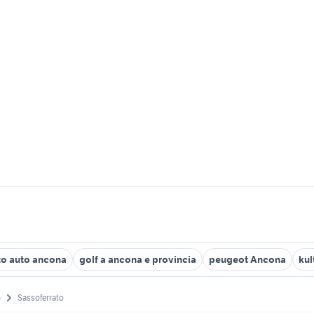
to auto ancona
golf a ancona e provincia
peugeot Ancona
kul
)
Sassoferrato