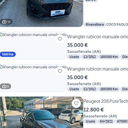
15
Rivenditore
COCO PAOLO
Wrangler rubicon manuale om
35.000 €
Sassoferrato
(
AN
)
Vetrina
Usato
12/2012
185000 Km
Die
Wrangler rubicon manuale om
35.000 €
Sassoferrato
(
AN
)
6
Usato
12/2012
185000 Km
Die
Peugeot 208 PureTech 
12.800 €
Sassoferrato
(
AN
)
Usato
04/2022
67000