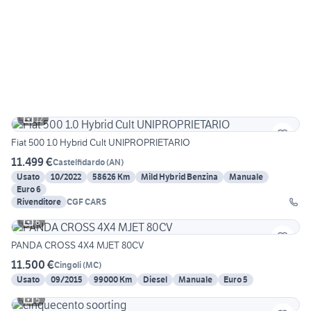
12
Fiat 500 1.0 Hybrid Cult UNIPROPRIETARIO
11.499 €
Castelfidardo
(
AN
)
Usato
10/2022
58626 Km
Mild Hybrid Benzina
Manuale
Euro 6
Rivenditore
CGF CARS
6
PANDA CROSS 4X4 MJET 80CV
11.500 €
Cingoli
(
MC
)
Usato
09/2015
99000 Km
Diesel
Manuale
Euro 5
5