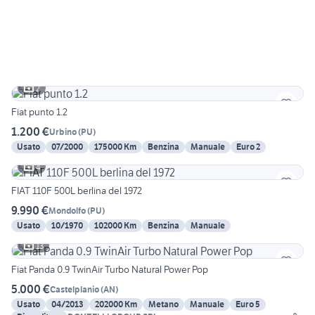
2
Fiat punto 1.2
1.200 €
Urbino
(
PU
)
Usato
07/2000
175000 Km
Benzina
Manuale
Euro 2
4
FIAT 110F 500L berlina del 1972
9.990 €
Mondolfo
(
PU
)
Usato
10/1970
102000 Km
Benzina
Manuale
13
Fiat Panda 0.9 TwinAir Turbo Natural Power Pop
5.000 €
Castelplanio
(
AN
)
Usato
04/2013
202000 Km
Metano
Manuale
Euro 5