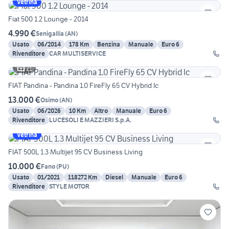
Vetrina
Fiat 500 1.2 Lounge - 2014
4.990 €
Senigallia
(
AN
)
Usato
06/2014
178 Km
Benzina
Manuale
Euro 6
Rivenditore
CAR MULTISERVICE
21
FIAT Pandina - Pandina 1.0 FireFly 65 CV Hybrid Ic
13.000 €
Osimo
(
AN
)
Usato
06/2026
10 Km
Altro
Manuale
Euro 6
Rivenditore
LUCESOLI E MAZZIERI S.p.A.
Vetrina
FIAT 500L 1.3 Multijet 95 CV Business Living
10.000 €
Fano
(
PU
)
Usato
01/2021
118272 Km
Diesel
Manuale
Euro 6
Rivenditore
STYLE MOTOR