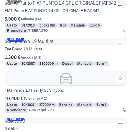
15
FIAT Punto FIAT PUNTO 1.4 GPL ORIGINALE FIAT 342
9.900 €
Altidona
(
FM
)
Usato
01/2018
35672 Km
Gpl
Manuale
Euro 6
Rivenditore
TIBERAUTO
Vetrina
Fiat Bravo 1.9 Multijet
1.300 €
Ancona
(
AN
)
Usato
10/2007
310000 Km
Diesel
Manuale
Euro 4
FIAT Panda 1.0 FireFly S&S Hybrid
10.400 €
Tolentino
(
MC
)
Usato
10/2021
27700 Km
Benzina
Manuale
Euro 6
Rivenditore
Auto Vagni S.R.L.
Vetrina
fiat 500