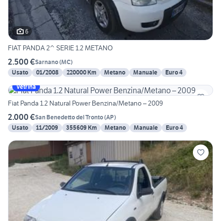
6
FIAT PANDA 2^ SERIE 1.2 METANO
2.500 €
Sarnano
(
MC
)
Usato
01/2008
220000 Km
Metano
Manuale
Euro 4
Vetrina
Fiat Panda 1.2 Natural Power Benzina/Metano – 2009
2.000 €
San Benedetto del Tronto
(
AP
)
Usato
11/2009
355609 Km
Metano
Manuale
Euro 4