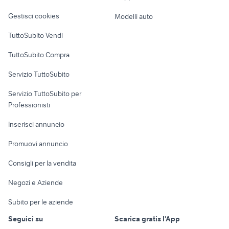
Veicoli commerciali
altro
Gestisci cookies
Modelli auto
Case vacanza
TuttoSubito Vendi
Uffici e Locali
TuttoSubito Compra
commerciali
Servizio TuttoSubito
elettronica
per la casa e la
sports e hobby
Servizio TuttoSubito per
persona
Informatica
Animali
Professionisti
Arredamento e
Console e
Accessori per
Casalinghi
Inserisci annuncio
Videogiochi
animali
Elettrodomestici
Promuovi annuncio
Audio/Video
Musica e Film
Giardino e Fai da te
Consigli per la vendita
Fotografia
Libri e Riviste
Abbigliamento e
Negozi e Aziende
Telefonia
Strumenti Musicali
Accessori
Subito per le aziende
Sports
Tutto per i bambini
Seguici su
Scarica gratis l'App
Biciclette