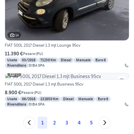
14
FIAT 500L 2017 Diesel 1.3 mjt Lounge 95cv
11.390 €
Pesaro
(
PU
)
Usato
03/2018
71230 Km
Diesel
Manuale
Euro 6
Rivenditore
DIBA SPA
13
FIAT 500L 2017 Diesel 1.3 mjt Business 95cv
8.900 €
Pesaro
(
PU
)
Usato
06/2018
132850 Km
Diesel
Manuale
Euro 6
Rivenditore
DIBA SPA
1
2
3
4
5