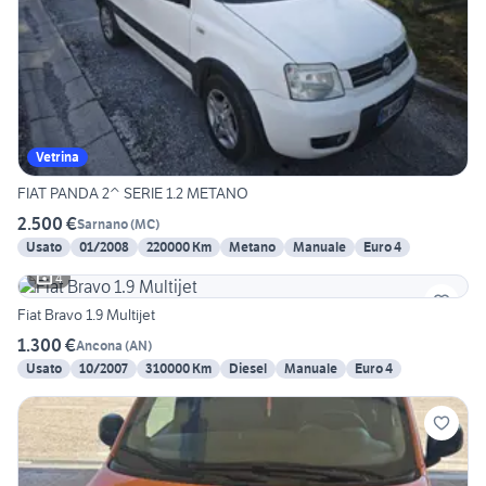
Vetrina
FIAT PANDA 2^ SERIE 1.2 METANO
2.500 €
Sarnano
(
MC
)
Usato
01/2008
220000 Km
Metano
Manuale
Euro 4
4
Fiat Bravo 1.9 Multijet
1.300 €
Ancona
(
AN
)
Usato
10/2007
310000 Km
Diesel
Manuale
Euro 4