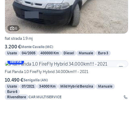
6
fiat strada 1.9 mj
3.200 €
Monte Cavallo
(
MC
)
Usato
04/2005
400000 Km
Diesel
Manuale
Euro 3
Vetrina
Fiat Panda 1.0 FireFly Hybrid 34.000km!!! - 2021
10.490 €
Senigallia
(
AN
)
Usato
07/2021
34000 Km
Mild Hybrid Benzina
Manuale
Euro 6
Rivenditore
CAR MULTISERVICE