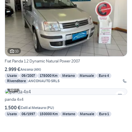
10
Fiat Panda 1.2 Dynamic Natural Power 2007
2.999 €
Ancona
(
AN
)
Usato
09/2007
178000 Km
Metano
Manuale
Euro 4
Rivenditore
ANCONAUTO SRLS
3
panda 4x4
1.500 €
Colli al Metauro
(
PU
)
Usato
06/1997
150000 Km
Metano
Manuale
Euro 1