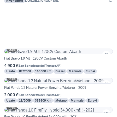
Rivenditore
DONZELLI GROUP SRL
6
Fiat Bravo 1.9 MJT 120CV Custom Abarth
4.900 €
San Benedetto del Tronto
(
AP
)
Usato
02/2008
165000 Km
Diesel
Manuale
Euro 4
6
Fiat Panda 1.2 Natural Power Benzina/Metano – 2009
2.000 €
San Benedetto del Tronto
(
AP
)
Usato
11/2009
355609 Km
Metano
Manuale
Euro 4
9
Fiat Panda 1.0 FireFly Hybrid 34.000km!!! - 2021