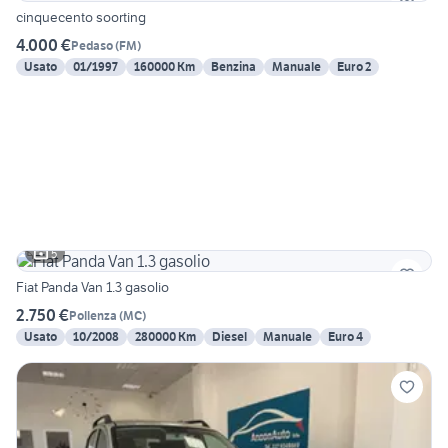
cinquecento soorting
4.000 €
Pedaso
(
FM
)
Usato
01/1997
160000 Km
Benzina
Manuale
Euro 2
5
Fiat Panda Van 1.3 gasolio
2.750 €
Pollenza
(
MC
)
Usato
10/2008
280000 Km
Diesel
Manuale
Euro 4