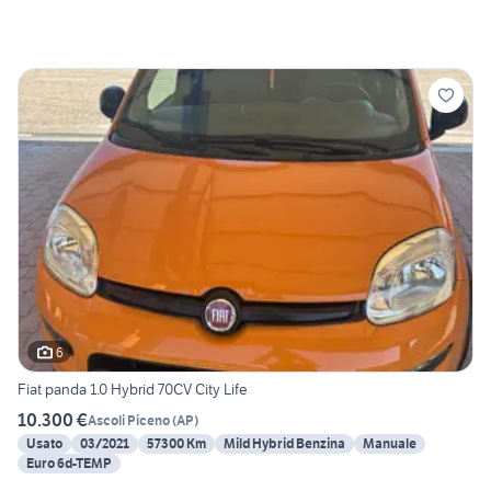
6
Fiat panda 1.0 Hybrid 70CV City Life
10.300 €
Ascoli Piceno
(
AP
)
Usato
03/2021
57300 Km
Mild Hybrid Benzina
Manuale
Euro 6d-TEMP