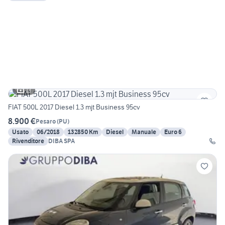
13
FIAT 500L 2017 Diesel 1.3 mjt Business 95cv
8.900 €
Pesaro
(
PU
)
Usato
06/2018
132850 Km
Diesel
Manuale
Euro 6
Rivenditore
DIBA SPA