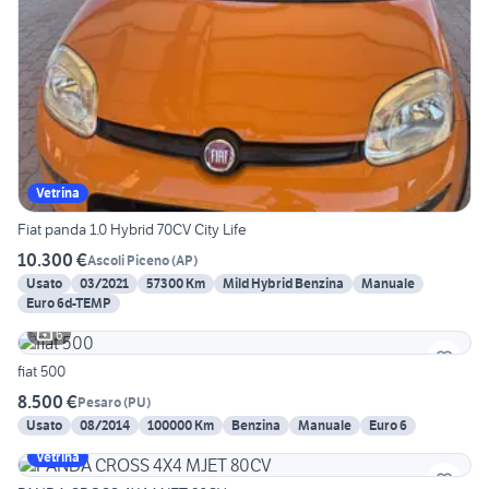
Vetrina
Fiat panda 1.0 Hybrid 70CV City Life
10.300 €
Ascoli Piceno
(
AP
)
Usato
03/2021
57300 Km
Mild Hybrid Benzina
Manuale
Euro 6d-TEMP
6
fiat 500
8.500 €
Pesaro
(
PU
)
Usato
08/2014
100000 Km
Benzina
Manuale
Euro 6
Vetrina