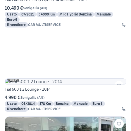
10.490 €
Senigallia
(
AN
)
Usato
07/2021
34000 Km
Mild Hybrid Benzina
Manuale
Euro 6
Rivenditore
CAR MULTISERVICE
9
Fiat 500 1.2 Lounge - 2014
4.990 €
Senigallia
(
AN
)
Usato
06/2014
178 Km
Benzina
Manuale
Euro 6
Rivenditore
CAR MULTISERVICE