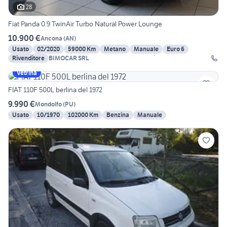
28
Fiat Panda 0.9 TwinAir Turbo Natural Power Lounge
10.900 €
Ancona
(
AN
)
Usato
02/2020
59000 Km
Metano
Manuale
Euro 6
Rivenditore
BIMOCAR SRL
Vetrina
FIAT 110F 500L berlina del 1972
9.990 €
Mondolfo
(
PU
)
Usato
10/1970
102000 Km
Benzina
Manuale