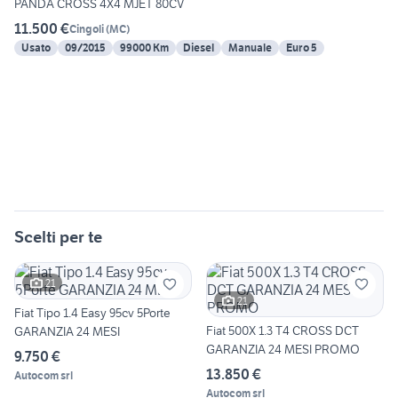
PANDA CROSS 4X4 MJET 80CV
11.500 €
Cingoli
(
MC
)
Usato
09/2015
99000 Km
Diesel
Manuale
Euro 5
Scelti per te
21
21
Fiat Tipo 1.4 Easy 95cv 5Porte
Fiat 500X 1.3 T4 CROSS DCT
GARANZIA 24 MESI
GARANZIA 24 MESI PROMO
9.750 €
13.850 €
Autocom srl
Autocom srl