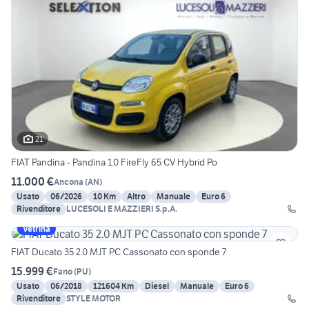
21
FIAT Pandina - Pandina 1.0 FireFly 65 CV Hybrid Po
11.000 €
Ancona
(
AN
)
Usato
06/2026
10 Km
Altro
Manuale
Euro 6
Rivenditore
LUCESOLI E MAZZIERI S.p.A.
Vetrina
FIAT Ducato 35 2.0 MJT PC Cassonato con sponde 7
15.999 €
Fano
(
PU
)
Usato
06/2018
121604 Km
Diesel
Manuale
Euro 6
Rivenditore
STYLE MOTOR