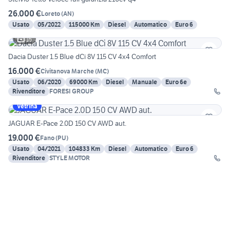
26.000 €
Loreto
(
AN
)
Usato
05/2022
115000 Km
Diesel
Automatico
Euro 6
15
Dacia Duster 1.5 Blue dCi 8V 115 CV 4x4 Comfort
16.000 €
Civitanova Marche
(
MC
)
Usato
06/2020
69000 Km
Diesel
Manuale
Euro 6e
Rivenditore
FORESI GROUP
Vetrina
JAGUAR E-Pace 2.0D 150 CV AWD aut.
19.000 €
Fano
(
PU
)
Usato
04/2021
104833 Km
Diesel
Automatico
Euro 6
Rivenditore
STYLE MOTOR