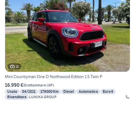
18
Mini Countryman One D Northwood Edition 1.5 Twin P
16.990 €
Grottammare
(
AP
)
Usato
04/2021
179000 Km
Diesel
Automatico
Euro 6
Rivenditore
LUMIKA GROUP