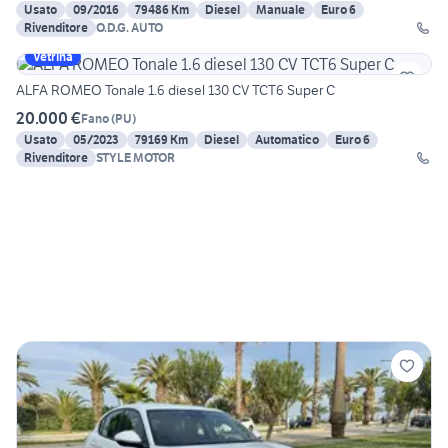
Usato
09/2016
79486 Km
Diesel
Manuale
Euro 6
Rivenditore
O.D.G. AUTO
Vetrina
ALFA ROMEO Tonale 1.6 diesel 130 CV TCT6 Super C
20.000 €
Fano
(
PU
)
Usato
05/2023
79169 Km
Diesel
Automatico
Euro 6
Rivenditore
STYLE MOTOR