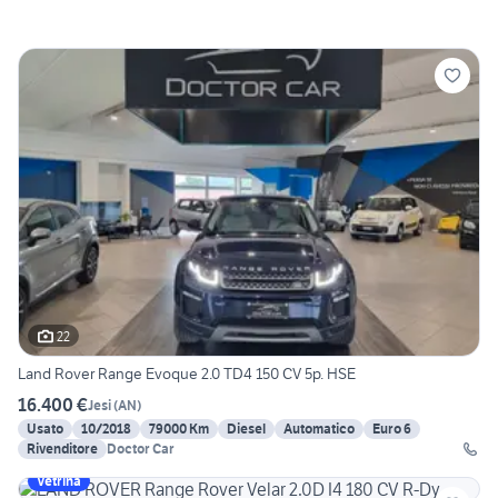
22
Land Rover Range Evoque 2.0 TD4 150 CV 5p. HSE
16.400 €
Jesi
(
AN
)
Usato
10/2018
79000 Km
Diesel
Automatico
Euro 6
Rivenditore
Doctor Car
Vetrina