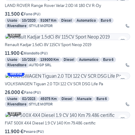
LAND ROVER Range Rover Velar 2.0D I4 180 CV R-Dy
31.500 €
Fano
(
PU
)
Usato
10/2020
51067 Km
Diesel
Automatico
Euro 6
Rivenditore
STYLE MOTOR
11
Renault Kadjar 1.5dCi 8V 115CV Sport Neop 2019
11.900 €
Mondolfo
(
PU
)
Usato
10/2019
139000 Km
Diesel
Automatico
Euro 6
Rivenditore
AUTO GP SRL
Vetrina
VOLKSWAGEN Tiguan 2.0 TDI 122 CV SCR DSG Life Pa
26.000 €
Fano
(
PU
)
Usato
02/2023
45075 Km
Diesel
Manuale
Euro 6
Rivenditore
STYLE MOTOR
14
FIAT 500X 4X4 Diesel 1.9 CV 140 Km 79.486 certific
11.900 €
Pesaro
(
PU
)