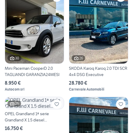
30
26
Mini Paceman CooperD 2.0
SKODA Karoq Karoq 2.0 TDI SCR
TAGLIANDI GARANZIA24MESI
4x4 DSG Executive
8.950 €
28.780 €
Autocom srl
Carnevale Automobili
25
OPEL Grandland 1ª serie
Grandland X 1.5 diesel...
16.750 €