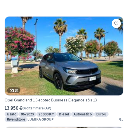
10
Opel Grandland 1.5 ecotec Business Elegance s&s 13
13.950 €
Grottammare
(
AP
)
Usato
06/2023
93000 Km
Diesel
Automatico
Euro 6
Rivenditore
LUMIKA GROUP