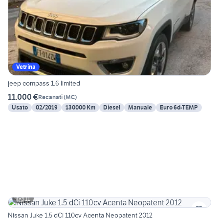
Vetrina
jeep compass 1.6 limited
11.000 €
Recanati
(
MC
)
Usato
02/2019
130000 Km
Diesel
Manuale
Euro 6d-TEMP
11
Nissan Juke 1.5 dCi 110cv Acenta Neopatent 2012