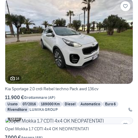
14
Kia Sportage 2.0 crdi Rebel techno Pack awd 136cv
11.900 €
Grottammare
(
AP
)
Usato
07/2016
189000 Km
Diesel
Automatico
Euro 6
Rivenditore
LUMIKA GROUP
12
Opel Mokka 1.7 CDTI 4x4 OK NEOPATENTATI
7.000 €
Ancona
(
AN
)