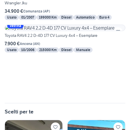
Wrangler Jku
34.900 €
Comunanza
(
AP
)
Usato
01/2007
199000 Km
Diesel
Automatico
Euro 4
Vetrina
Toyota RAV4 2.2 D-4D 177 CV Luxury 4x4 – Esemplare
7.900 €
Ancona
(
AN
)
Usato
10/2006
215000 Km
Diesel
Manuale
Scelti per te