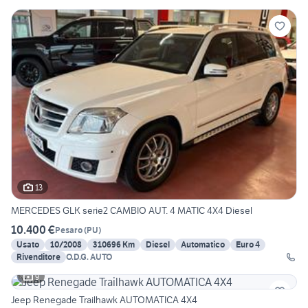
13
MERCEDES GLK serie2 CAMBIO AUT. 4 MATIC 4X4 Diesel
10.400 €
Pesaro
(
PU
)
Usato
10/2008
310696 Km
Diesel
Automatico
Euro 4
Rivenditore
O.D.G. AUTO
9
Jeep Renegade Trailhawk AUTOMATICA 4X4