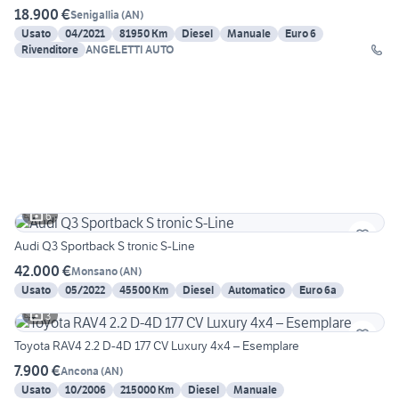
18.900 €
Senigallia
(
AN
)
Usato
04/2021
81950 Km
Diesel
Manuale
Euro 6
Rivenditore
ANGELETTI AUTO
6
Audi Q3 Sportback S tronic S-Line
42.000 €
Monsano
(
AN
)
Usato
05/2022
45500 Km
Diesel
Automatico
Euro 6a
3
Toyota RAV4 2.2 D-4D 177 CV Luxury 4x4 – Esemplare
7.900 €
Ancona
(
AN
)
Usato
10/2006
215000 Km
Diesel
Manuale