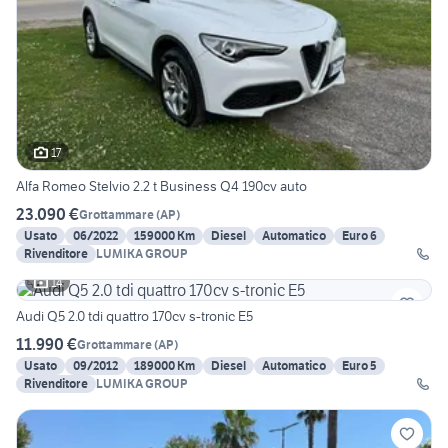
17
Alfa Romeo Stelvio 2.2 t Business Q4 190cv auto
23.090 €
Grottammare
(
AP
)
Usato
06/2022
159000 Km
Diesel
Automatico
Euro 6
Rivenditore
LUMIKA GROUP
14
Audi Q5 2.0 tdi quattro 170cv s-tronic E5
11.990 €
Grottammare
(
AP
)
Usato
09/2012
189000 Km
Diesel
Automatico
Euro 5
Rivenditore
LUMIKA GROUP