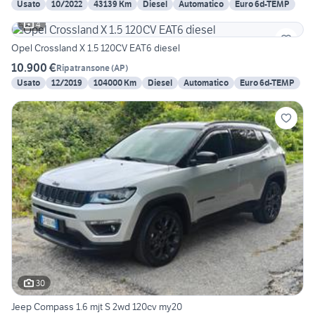
Usato
10/2022
43139 Km
Diesel
Automatico
Euro 6d-TEMP
4
Opel Crossland X 1.5 120CV EAT6 diesel
10.900 €
Ripatransone
(
AP
)
Usato
12/2019
104000 Km
Diesel
Automatico
Euro 6d-TEMP
30
Jeep Compass 1.6 mjt S 2wd 120cv my20