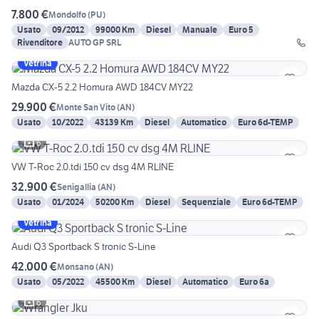
7.800 €
Mondolfo
(
PU
)
Usato
09/2012
99000 Km
Diesel
Manuale
Euro 5
Rivenditore
AUTO GP SRL
Vetrina
Mazda CX-5 2.2 Homura AWD 184CV MY22
29.900 €
Monte San Vito
(
AN
)
Usato
10/2022
43139 Km
Diesel
Automatico
Euro 6d-TEMP
6
VW T-Roc 2.0.tdi 150 cv dsg 4M RLINE
32.900 €
Senigallia
(
AN
)
Usato
01/2024
50200 Km
Diesel
Sequenziale
Euro 6d-TEMP
Vetrina
Audi Q3 Sportback S tronic S-Line
42.000 €
Monsano
(
AN
)
Usato
05/2022
45500 Km
Diesel
Automatico
Euro 6a
6