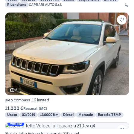
Rivenditore
CAPRARI AUTO S.r.l.
6
jeep compass 1.6 limited
11.000 €
Recanati
(
MC
)
Usato
02/2019
130000 Km
Diesel
Manuale
Euro 6d-TEMP
Vetrina
Stelvio Tetto Veloce full garanzia 210cv q4