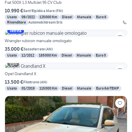
Fiat 500X 1.3 MultiJet 95 CV Club
10.990 €
Sant'Elpidio a Mare
(
FM
)
Usato
09/2022
125000 Km
Diesel
Manuale
Euro 6
Rivenditore
Automobildream Srls
Vetrina
Wrangler rubicon manuale omologato
35.000 €
Sassoferrato
(
AN
)
Usato
12/2012
185000 Km
Diesel
Manuale
Euro 5
6
Opel Grandland X
13.500 €
Filottrano
(
AN
)
Usato
01/2019
115000 Km
Diesel
Manuale
Euro 6d-TEMP