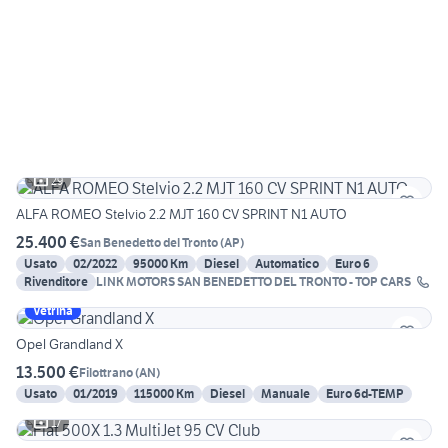
29
ALFA ROMEO Stelvio 2.2 MJT 160 CV SPRINT N1 AUTO
25.400 €
San Benedetto del Tronto
(
AP
)
Usato
02/2022
95000 Km
Diesel
Automatico
Euro 6
Rivenditore
LINK MOTORS SAN BENEDETTO DEL TRONTO - TOP CARS
Vetrina
Opel Grandland X
13.500 €
Filottrano
(
AN
)
Usato
01/2019
115000 Km
Diesel
Manuale
Euro 6d-TEMP
17