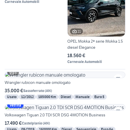
Carnevale Automobili
21
OPEL Mokka 2ª serie Mokka 1.5
diesel Elegance
18.560 €
Carnevale Automobili
6
Wrangler rubicon manuale omologato
35.000 €
Sassoferrato
(
AN
)
Usato
12/2012
185000 Km
Diesel
Manuale
Euro 5
Vetrina
Volkswagen Tiguan 2.0 TDI SCR DSG 4MOTION Business
17.490 €
Castelplanio
(
AN
)
Usato
09/2019
160000 Km
Diesel
Sequenziale
Euro 6e