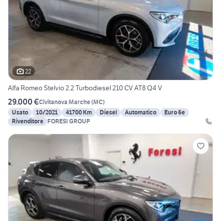
22
Alfa Romeo Stelvio 2.2 Turbodiesel 210 CV AT8 Q4 V
29.000 €
Civitanova Marche
(
MC
)
Usato
10/2021
41700 Km
Diesel
Automatico
Euro 6e
Rivenditore
FORESI GROUP