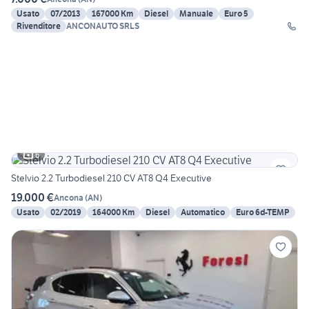
Usato
07/2013
167000 Km
Diesel
Manuale
Euro 5
Rivenditore
ANCONAUTO SRLS
6
Stelvio 2.2 Turbodiesel 210 CV AT8 Q4 Executive
19.000 €
Ancona
(
AN
)
Usato
02/2019
164000 Km
Diesel
Automatico
Euro 6d-TEMP