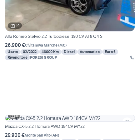
19
Alfa Romeo Stelvio 2.2 Turbodiesel 190 CV AT8 Q4 S
26.900 €
Civitanova Marche
(
MC
)
Usato
02/2022
46000 Km
Diesel
Automatico
Euro 6
Rivenditore
FORESI GROUP
6
Mazda CX-5 2.2 Homura AWD 184CV MY22
29.900 €
Monte San Vito
(
AN
)