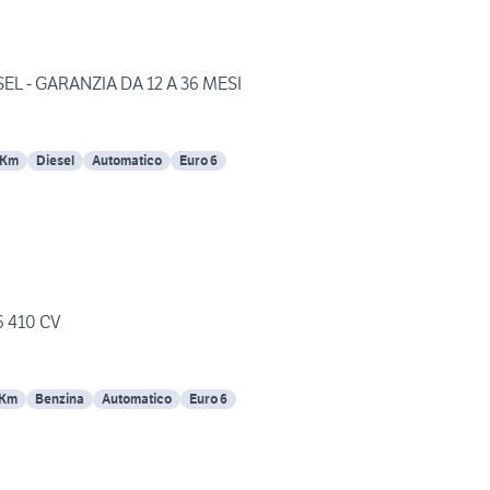
EL - GARANZIA DA 12 A 36 MESI
 Km
Diesel
Automatico
Euro 6
6 410 CV
 Km
Benzina
Automatico
Euro 6