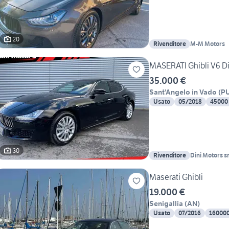
20
Rivenditore
M-M Motors
MASERATI Ghibli V6 Di
35.000 €
Sant'Angelo in Vado
(
P
Usato
05/2018
45000
30
Rivenditore
Dini Motors sr
Maserati Ghibli
19.000 €
Senigallia
(
AN
)
Usato
07/2016
16000