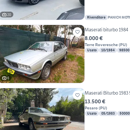
20
Rivenditore
PANICH MOT
Maserati biturbo 1984
8.000 €
Terre Roveresche
(
PU
)
Usato
10/1984
98500
6
Maserati Biturbo 198
13.500 €
Pesaro
(
PU
)
Usato
05/1983
50000