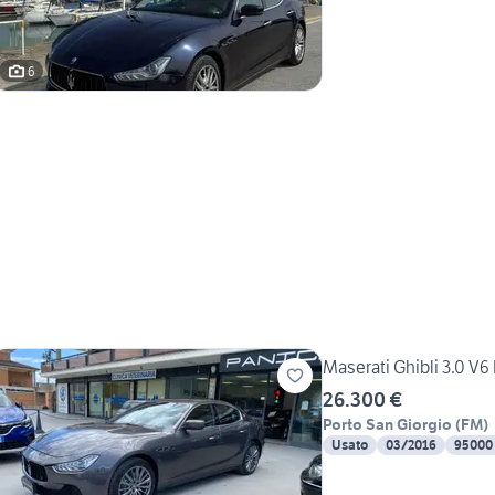
6
Maserati Ghibli 3.0 
26.300 €
Porto San Giorgio
(
FM
)
Usato
03/2016
95000