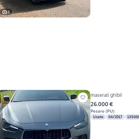
6
maserati ghibli
26.000 €
Pesaro
(
PU
)
Usato
04/2017
13500