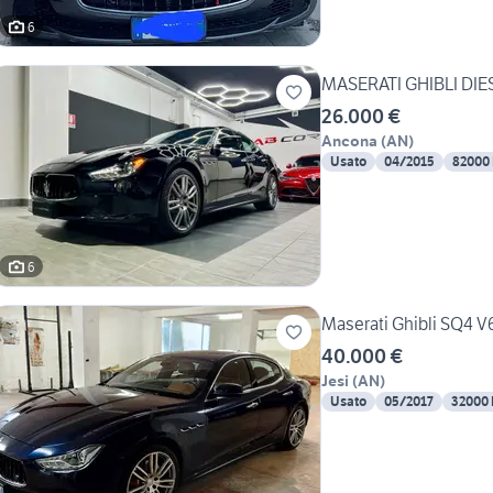
6
MASERATI GHIBLI DIES
26.000 €
Ancona
(
AN
)
Usato
04/2015
82000
6
Maserati Ghibli SQ4 V
40.000 €
Jesi
(
AN
)
Usato
05/2017
32000