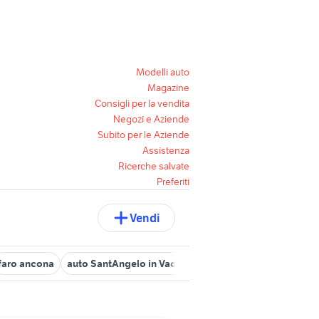
Modelli auto
Magazine
Consigli per la vendita
Negozi e Aziende
Subito per le Aziende
Assistenza
Ricerche salvate
Preferiti
Vendi
faro ancona
auto SantAngelo in Vado
golf 4 accessori auto Mar