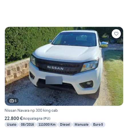
6
Nissan Navara np 300 king cab
22.800 €
Acqualagna
(
PU
)
Usato
08/2016
111000 Km
Diesel
Manuale
Euro 5