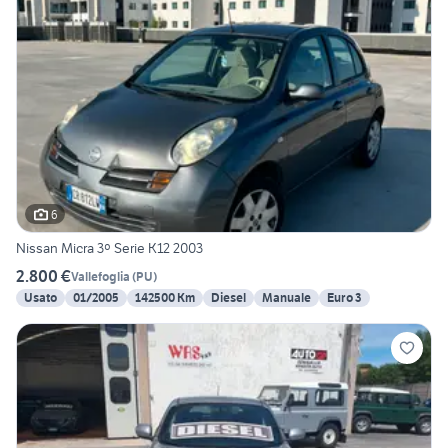
6
Nissan Micra 3º Serie K12 2003
2.800 €
Vallefoglia
(
PU
)
Usato
01/2005
142500 Km
Diesel
Manuale
Euro 3