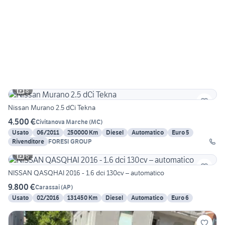
8
Nissan Murano 2.5 dCi Tekna
4.500 €
Civitanova Marche
(
MC
)
Usato
06/2011
250000 Km
Diesel
Automatico
Euro 5
Rivenditore
FORESI GROUP
6
NISSAN QASQHAI 2016 - 1.6 dci 130cv – automatico
9.800 €
Carassai
(
AP
)
Usato
02/2016
131450 Km
Diesel
Automatico
Euro 6