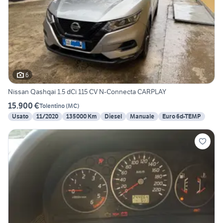
6
Nissan Qashqai 1.5 dCi 115 CV N-Connecta CARPLAY
15.900 €
Tolentino
(
MC
)
Usato
11/2020
135000 Km
Diesel
Manuale
Euro 6d-TEMP