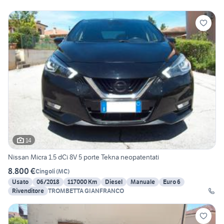
14
Nissan Micra 1.5 dCi 8V 5 porte Tekna neopatentati
8.800 €
Cingoli
(
MC
)
Usato
06/2018
117000 Km
Diesel
Manuale
Euro 6
Rivenditore
TROMBETTA GIANFRANCO