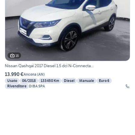
16
Nissan Qashqai 2017 Diesel 1.5 dci N-Connecta...
13.990 €
Ancona
(
AN
)
Usato
06/2018
133450 Km
Diesel
Manuale
Euro 6
Rivenditore
DIBA SPA