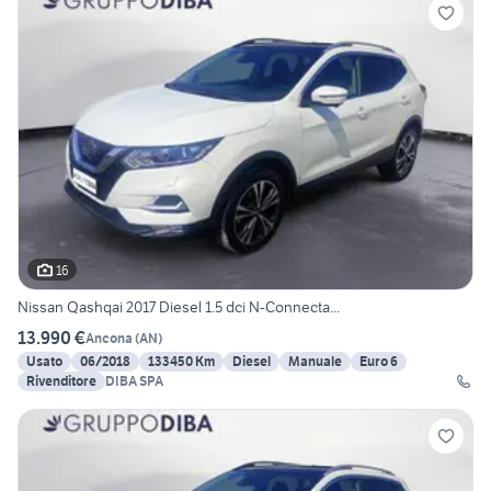
16
Nissan Qashqai 2017 Diesel 1.5 dci N-Connecta...
13.990 €
Ancona
(
AN
)
Usato
06/2018
133450 Km
Diesel
Manuale
Euro 6
Rivenditore
DIBA SPA