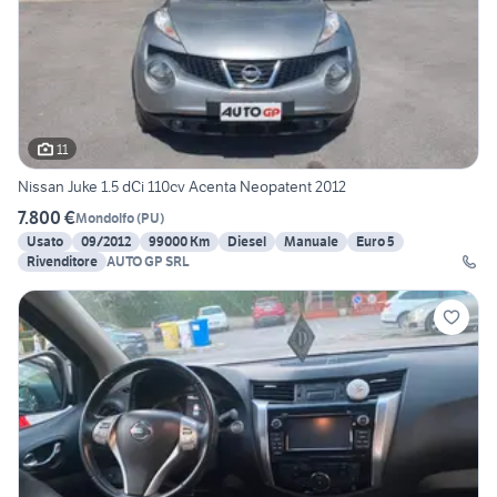
11
Nissan Juke 1.5 dCi 110cv Acenta Neopatent 2012
7.800 €
Mondolfo
(
PU
)
Usato
09/2012
99000 Km
Diesel
Manuale
Euro 5
Rivenditore
AUTO GP SRL