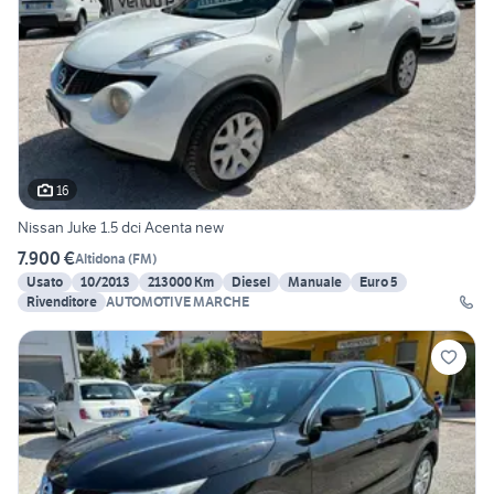
16
Nissan Juke 1.5 dci Acenta new
7.900 €
Altidona
(
FM
)
Usato
10/2013
213000 Km
Diesel
Manuale
Euro 5
Rivenditore
AUTOMOTIVE MARCHE