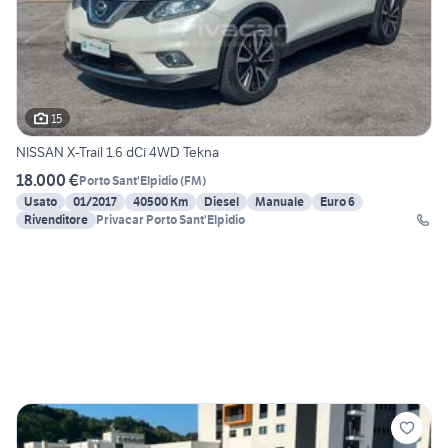
15
NISSAN X-Trail 1.6 dCi 4WD Tekna
18.000 €
Porto Sant'Elpidio
(
FM
)
Usato
01/2017
40500 Km
Diesel
Manuale
Euro 6
Rivenditore
Privacar Porto Sant'Elpidio