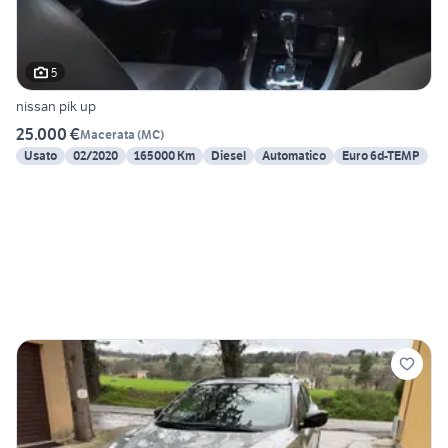
5
nissan pik up
25.000 €
Macerata
(
MC
)
Usato
02/2020
165000 Km
Diesel
Automatico
Euro 6d-TEMP