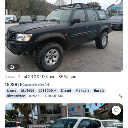
21
Nissan Patrol GR 2.8 TD 5 porte SE Wagon
16.800 €
Castelplanio
(
AN
)
Usato
03/1999
193500 Km
Diesel
Manuale
Euro 2
Rivenditore
DONZELLI GROUP SRL