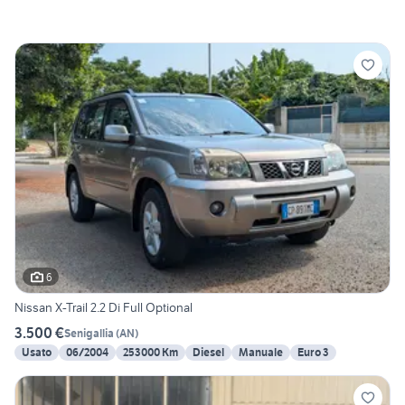
6
Nissan X-Trail 2.2 Di Full Optional
3.500 €
Senigallia
(
AN
)
Usato
06/2004
253000 Km
Diesel
Manuale
Euro 3