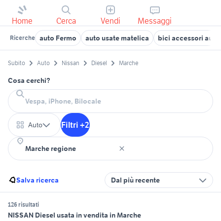
Home
Cerca
Vendi
Messaggi
auto Fermo
auto usate matelica
bici accessori aut
Ricerche
Subito
Auto
Nissan
Diesel
Marche
Cosa cerchi?
Filtri +2
Auto
Salva ricerca
Dal più recente
126 risultati
NISSAN Diesel usata in vendita in Marche