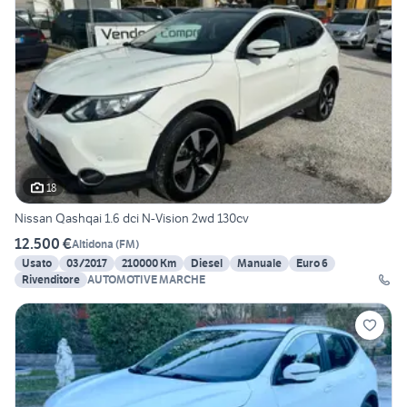
18
Nissan Qashqai 1.6 dci N-Vision 2wd 130cv
12.500 €
Altidona
(
FM
)
Usato
03/2017
210000 Km
Diesel
Manuale
Euro 6
Rivenditore
AUTOMOTIVE MARCHE