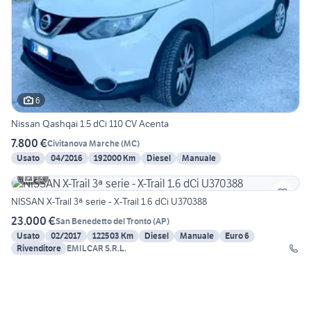
6
Nissan Qashqai 1.5 dCi 110 CV Acenta
7.800 €
Civitanova Marche
(
MC
)
Usato
04/2016
192000 Km
Diesel
Manuale
13
NISSAN X-Trail 3ª serie - X-Trail 1.6 dCi U370388
23.000 €
San Benedetto del Tronto
(
AP
)
Usato
02/2017
122503 Km
Diesel
Manuale
Euro 6
Rivenditore
EMILCAR S.R.L.