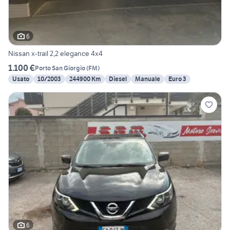
6
Nissan x-trail 2,2 elegance 4x4
1.100 €
Porto San Giorgio
(
FM
)
Usato
10/2003
244900 Km
Diesel
Manuale
Euro 3
6