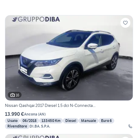
16
Nissan Qashqai 2017 Diesel 1.5 dci N-Connecta...
13.990 €
Ancona
(
AN
)
Usato
06/2018
133450 Km
Diesel
Manuale
Euro 6
Rivenditore
DI.BA. S.P.A.