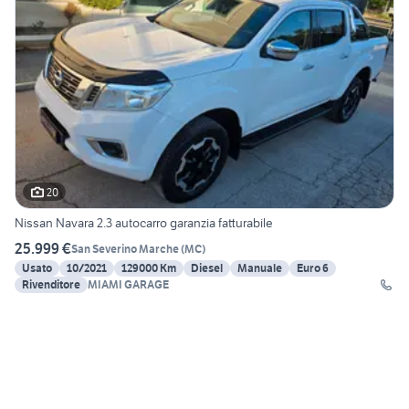
20
Nissan Navara 2.3 autocarro garanzia fatturabile
25.999 €
San Severino Marche
(
MC
)
Usato
10/2021
129000 Km
Diesel
Manuale
Euro 6
Rivenditore
MIAMI GARAGE