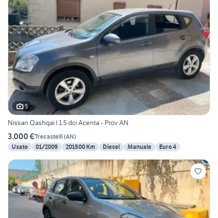
5
Nissan Qashqai I 1.5 dci Acenta - Prov AN
3.000 €
Trecastelli
(
AN
)
Usato
01/2009
201500 Km
Diesel
Manuale
Euro 4