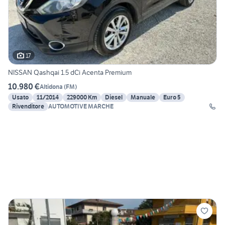
17
NISSAN Qashqai 1.5 dCi Acenta Premium
10.980 €
Altidona
(
FM
)
Usato
11/2014
229000 Km
Diesel
Manuale
Euro 5
Rivenditore
AUTOMOTIVE MARCHE