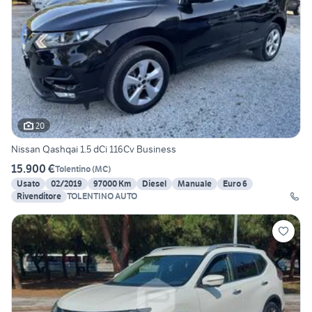
20
Nissan Qashqai 1.5 dCi 116Cv Business
15.900 €
Tolentino
(
MC
)
Usato
02/2019
97000 Km
Diesel
Manuale
Euro 6
Rivenditore
TOLENTINO AUTO