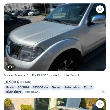
7
Nissan Navara 2.5 dCi 190CV 4 porte Double Cab LE
16.900 €
Jesi
(
AN
)
Usato
10/2014
183000 Km
Diesel
Automatico
Euro 5
Rivenditore
Ikonika S.r.l.