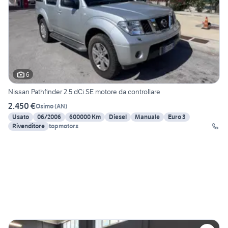
6
Nissan Pathfinder 2.5 dCi SE motore da controllare
2.450 €
Osimo
(
AN
)
Usato
06/2006
600000 Km
Diesel
Manuale
Euro 3
Rivenditore
topmotors