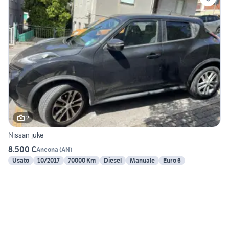
2
Nissan juke
8.500 €
Ancona
(
AN
)
Usato
10/2017
70000 Km
Diesel
Manuale
Euro 6