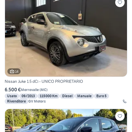
14
Nissan Juke 1.5 dCi - UNICO PROPRIETARIO
6.500 €
Morrovalle
(
MC
)
Usato
09/2013
115000 Km
Diesel
Manuale
Euro 5
Rivenditore
GV Motors