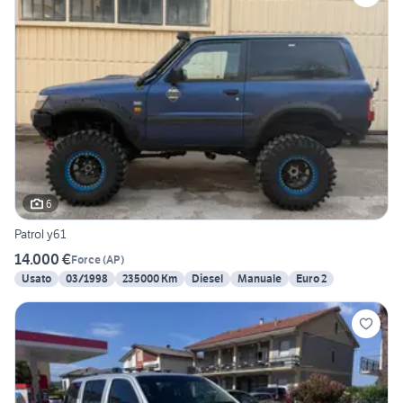
6
Patrol y61
14.000 €
Force
(
AP
)
Usato
03/1998
235000 Km
Diesel
Manuale
Euro 2