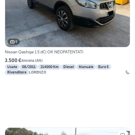
9
Nissan Qashqai 1.5 dCi OK NEOPATENTATI
3.500 €
Ancona
(
AN
)
Usato
08/2011
214000 Km
Diesel
Manuale
Euro 5
Rivenditore
LORENZO