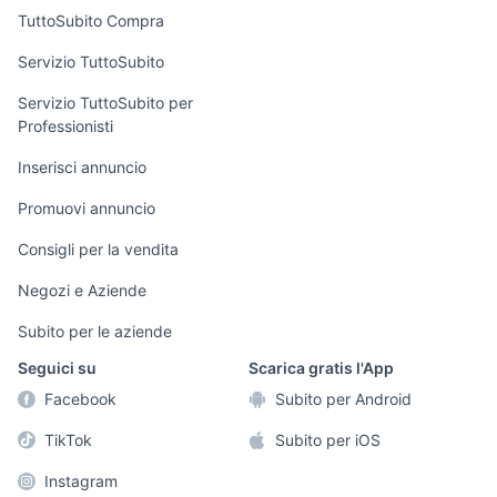
Uffici e Locali
TuttoSubito Compra
commerciali
Servizio TuttoSubito
elettronica
per la casa e la
sports e hobby
Servizio TuttoSubito per
persona
Professionisti
Informatica
Animali
Arredamento e
Inserisci annuncio
Console e
Accessori per
Casalinghi
Videogiochi
animali
Promuovi annuncio
Elettrodomestici
Audio/Video
Musica e Film
Consigli per la vendita
Giardino e Fai da
Fotografia
Libri e Riviste
te
Negozi e Aziende
Telefonia
Strumenti Musicali
Abbigliamento e
Subito per le aziende
Accessori
Sports
Seguici su
Scarica gratis l'App
Tutto per i bambini
Facebook
Subito per Android
Biciclette
TikTok
Subito per iOS
Collezionismo
Instagram