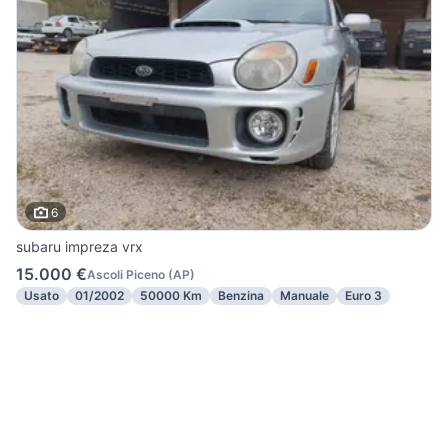
6
subaru impreza vrx
15.000 €
Ascoli Piceno
(
AP
)
Usato
01/2002
50000 Km
Benzina
Manuale
Euro 3