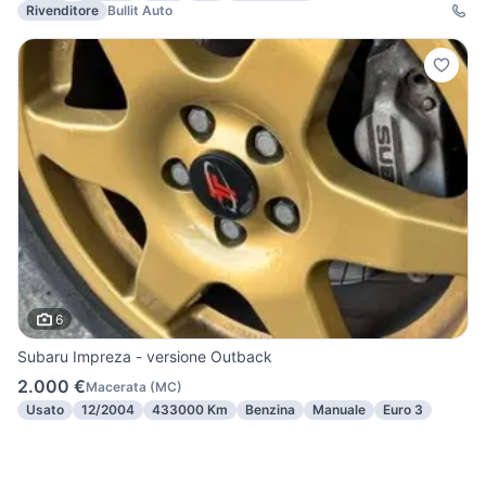
Rivenditore
Bullit Auto
6
Subaru Impreza - versione Outback
2.000 €
Macerata
(
MC
)
Usato
12/2004
433000 Km
Benzina
Manuale
Euro 3