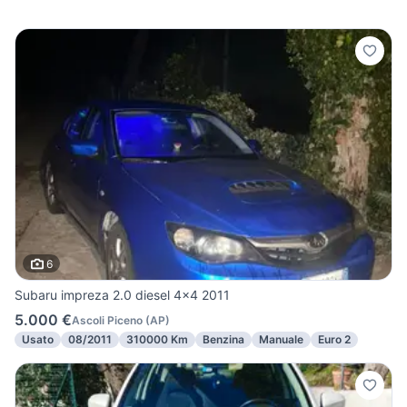
6
Subaru impreza 2.0 diesel 4x4 2011
5.000 €
Ascoli Piceno
(
AP
)
Usato
08/2011
310000 Km
Benzina
Manuale
Euro 2