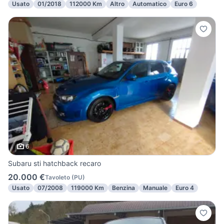
Usato
01/2018
112000 Km
Altro
Automatico
Euro 6
6
Subaru sti hatchback recaro
20.000 €
Tavoleto
(
PU
)
Usato
07/2008
119000 Km
Benzina
Manuale
Euro 4