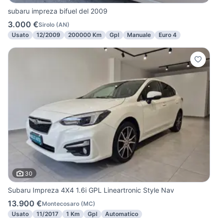
subaru impreza bifuel del 2009
3.000 €
Sirolo
(
AN
)
Usato
12/2009
200000 Km
Gpl
Manuale
Euro 4
30
Subaru Impreza 4X4 1.6i GPL Lineartronic Style Nav
13.900 €
Montecosaro
(
MC
)
Usato
11/2017
1 Km
Gpl
Automatico