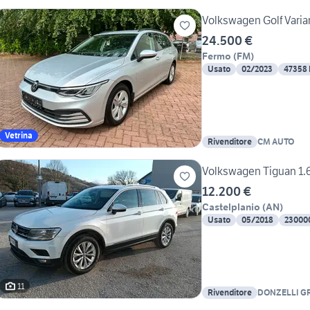
Volkswagen Golf Varian
24.500 €
Fermo
(
FM
)
Usato
02/2023
47358
Vetrina
Rivenditore
CM AUTO
Volkswagen Tiguan 1.
12.200 €
Castelplanio
(
AN
)
Usato
05/2018
23000
11
Rivenditore
DONZELLI G