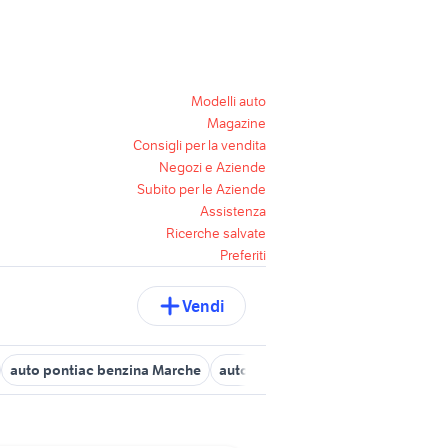
Modelli auto
Magazine
Consigli per la vendita
Negozi e Aziende
Subito per le Aziende
Assistenza
Ricerche salvate
Preferiti
Vendi
auto pontiac benzina Marche
auto lexus ux Marche
auto Carto