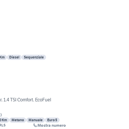
 Km
Diesel
Sequenziale
. 1.4 TSI Comfort. EcoFuel
C
)
0 Km
Metano
Manuale
Euro 5
Mostra numero
RLS