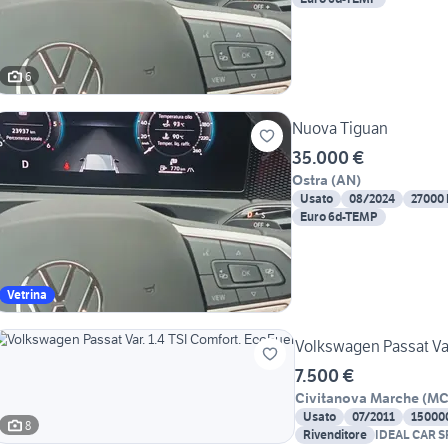
6
Nuova Tiguan
35.000 €
Ostra
(
AN
)
Usato
08/2024
27000
Euro 6d-TEMP
Vetrina
Volkswagen Passat Var
7.500 €
Civitanova Marche
(
M
Usato
07/2011
15000
8
Rivenditore
IDEAL CAR S