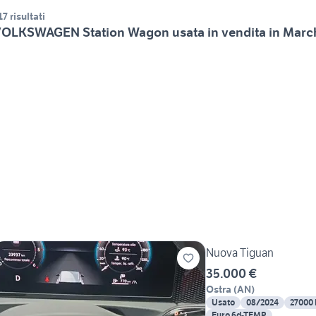
17 risultati
OLKSWAGEN Station Wagon usata in vendita in Marc
Nuova Tiguan
35.000 €
Ostra
(
AN
)
Usato
08/2024
27000
Euro 6d-TEMP