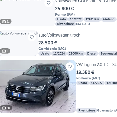
Volkswagen GOLF VIII 1.5 TGI LIFE
25.800 €
Fermo
(
FM
)
Usato
10/2022
17481 Km
Metano
21
Rivenditore
CM AUTO
auto Volkswagen t rock
28.500 €
Corridonia
(
MC
)
2
Usato
12/2024
23000 Km
Diesel
Sequenzial
VW Tiguan 2.0 TDI - S
19.350 €
Pollenza
(
MC
)
Usato
11/2022
126200
30
Rivenditore
Governatori 