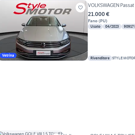
VOLKSWAGEN Passat V
21.000 €
Fano
(
PU
)
Usato
04/2023
90917
Vetrina
Rivenditore
STYLE MOTO