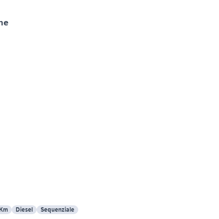
he
 Km
Diesel
Sequenziale