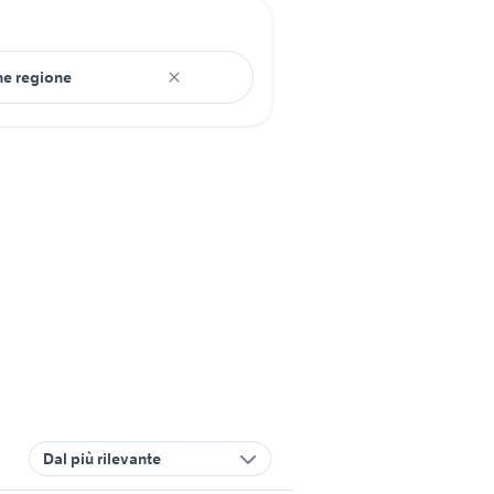
Dal più rilevante