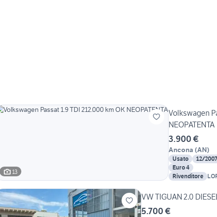
Volkswagen Pa
NEOPATENTA
3.900 €
Ancona
(
AN
)
Usato
12/200
Euro 4
13
Rivenditore
LO
VW TIGUAN 2.0 DIES
5.700 €