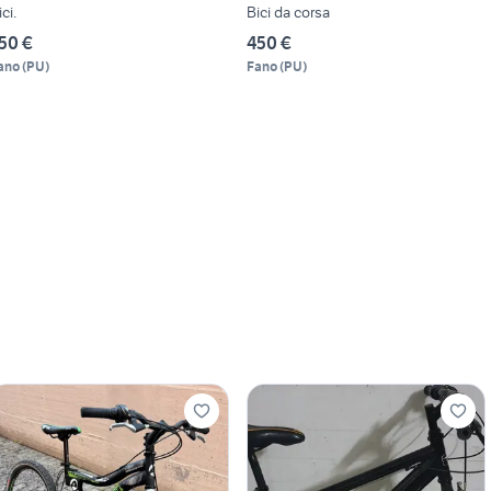
ci.
Bici da corsa
50 €
450 €
ano
(
PU
)
Fano
(
PU
)