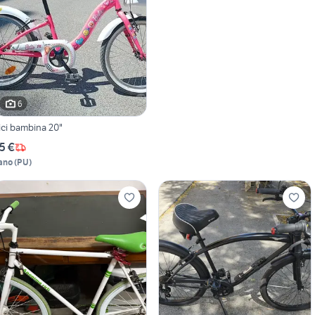
6
ici bambina 20"
5 €
ano
(
PU
)