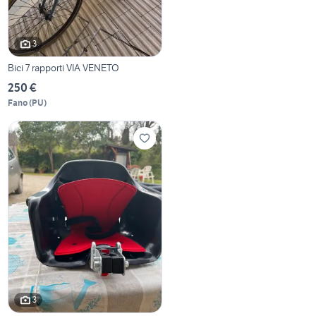
3
Bici 7 rapporti VIA VENETO
250 €
Fano
(
PU
)
3