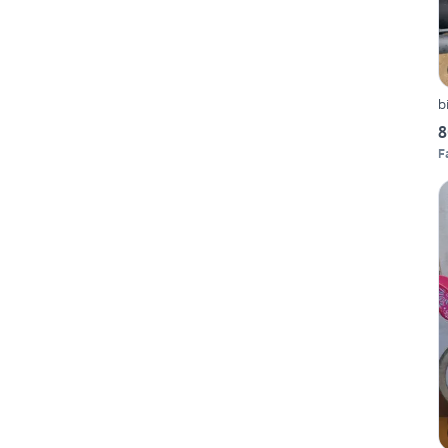
b
8
F