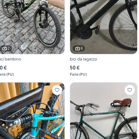
2
6
ici bambino
bici da ragazzo
0 €
50 €
ano
(
PU
)
Fano
(
PU
)