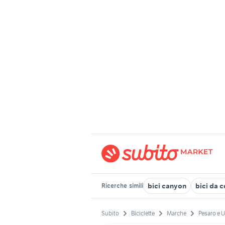
bici canyon
bici da 
Ricerche
simili
Subito
Biciclette
Marche
Pesaro e U