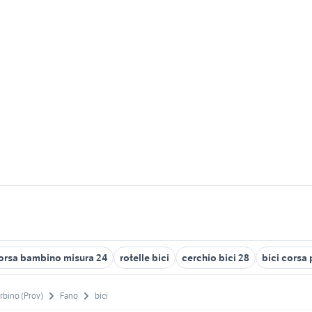
corsa bambino misura 24
rotelle bici
cerchio bici 28
bici corsa 
rbino (Prov)
Fano
bici