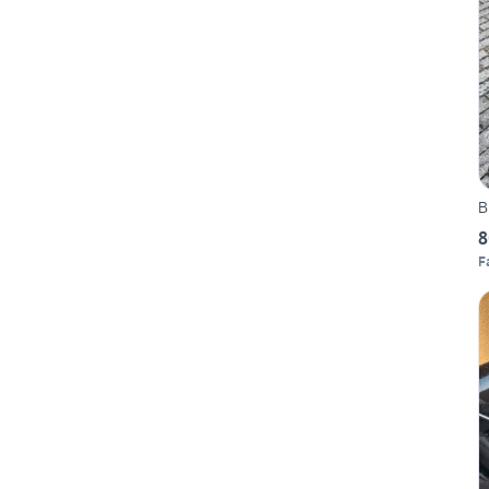
B
8
F