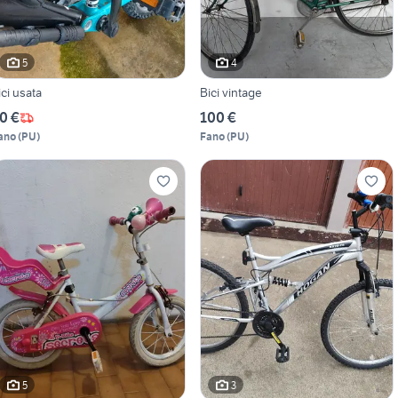
5
4
ici usata
Bici vintage
0 €
100 €
ano
(
PU
)
Fano
(
PU
)
5
3