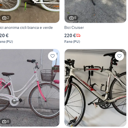
2
6
ici anonima cicli bianca e verde
Bici Cruiser
20 €
220 €
ano
(
PU
)
Fano
(
PU
)
6