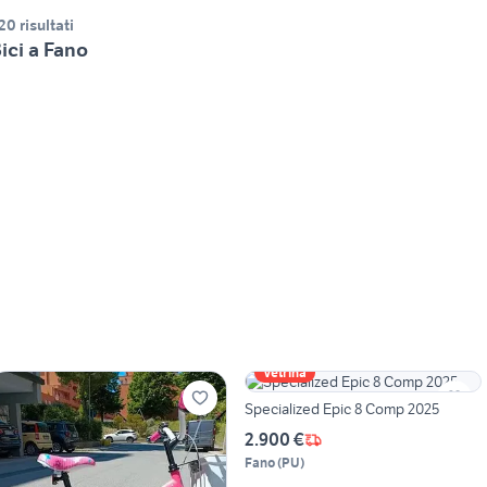
20 risultati
ici a Fano
Vetrina
Specialized Epic 8 Comp 2025
2.900 €
Fano
(
PU
)