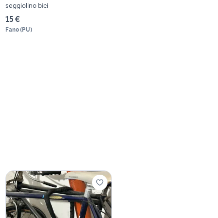
seggiolino bici
15 €
Fano
(
PU
)