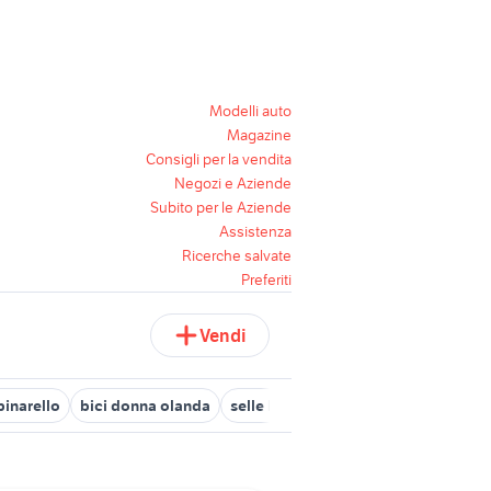
Modelli auto
Magazine
Consigli per la vendita
Negozi e Aziende
Subito per le Aziende
Assistenza
Ricerche salvate
Preferiti
Vendi
pinarello
bici donna olanda
selle bici
esposito bici milano
b