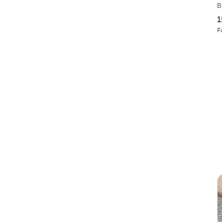
Bi
1
F