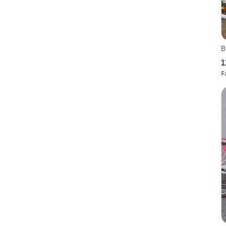
B
1
F