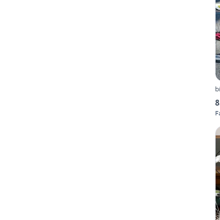
b
8
F