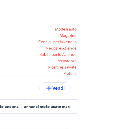
Modelli auto
Magazine
Consigli per la vendita
Negozi e Aziende
Subito per le Aziende
Assistenza
Ricerche salvate
Preferiti
Vendi
o ancona
annunci moto usate marche
moto usate appignano de