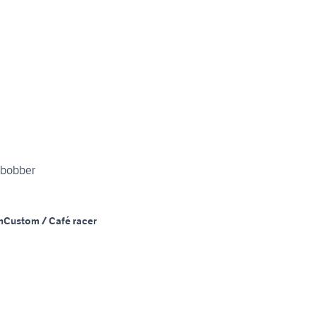
 bobber
m
Custom / Café racer