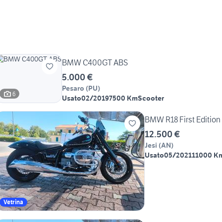
BMW C400GT ABS
5.000 €
Pesaro
(
PU
)
6
Usato
02/2019
7500 Km
Scooter
BMW R18 First Edition
12.500 €
Jesi
(
AN
)
Usato
05/2021
11000 K
Vetrina