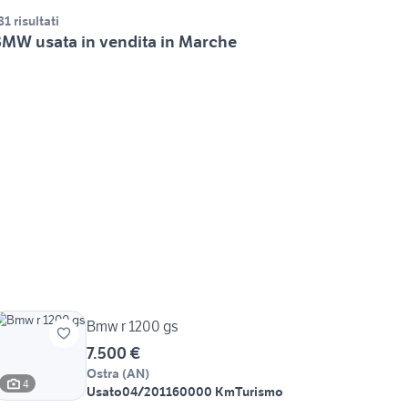
81 risultati
MW usata in vendita in Marche
Bmw r 1200 gs
7.500 €
Ostra
(
AN
)
4
Usato
04/2011
60000 Km
Turismo