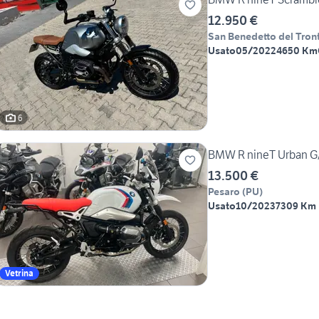
12.950 €
San Benedetto del Tron
Usato
05/2022
4650 Km
6
BMW R nineT Urban G/S 
13.500 €
Pesaro
(
PU
)
Usato
10/2023
7309 Km
Vetrina