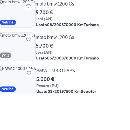
moto bmw 1200 Gs
5.700 €
Jesi
(
AN
)
Vetrina
Usato
06/2008
70000 Km
Turismo
moto bmw 1200 Gs
5.700 €
Jesi
(
AN
)
3
Usato
06/2008
70000 Km
Turismo
BMW C400GT ABS
5.000 €
Pesaro
(
PU
)
Vetrina
Usato
02/2019
7500 Km
Scooter