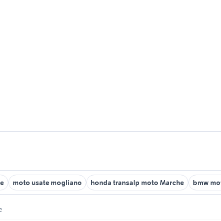
re
moto usate mogliano
honda transalp moto Marche
bmw mot
e