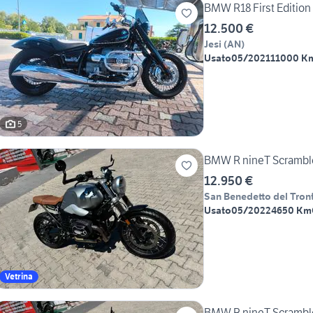
BMW R18 First Edition
12.500 €
Jesi
(
AN
)
Usato
05/2021
11000 K
5
BMW R nineT Scramble
12.950 €
San Benedetto del Tron
Usato
05/2022
4650 Km
Vetrina
BMW R nineT Scramble