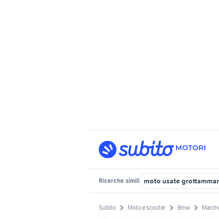
moto usate grottamma
Ricerche
simili
Subito
Moto e scooter
Bmw
March