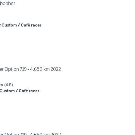
 bobber
m
Custom / Café racer
r Option 719 - 4.650 km 2022
to
(
AP
)
Custom / Café racer
r Option 719 - 4.650 km 2022