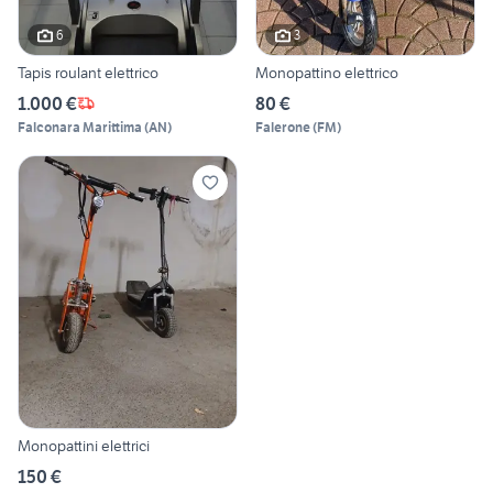
6
3
Tapis roulant elettrico
Monopattino elettrico
1.000 €
80 €
Falconara Marittima
(
AN
)
Falerone
(
FM
)
Monopattini elettrici
150 €