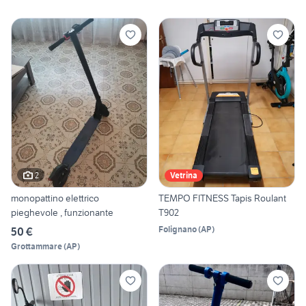
2
Vetrina
monopattino elettrico
TEMPO FITNESS Tapis Roulant
pieghevole , funzionante
T902
Folignano
(
AP
)
50 €
Grottammare
(
AP
)