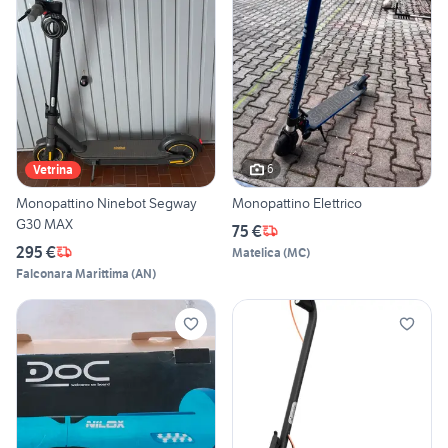
6
Vetrina
Monopattino Ninebot Segway
Monopattino Elettrico
G30 MAX
75 €
295 €
Matelica
(
MC
)
Falconara Marittima
(
AN
)