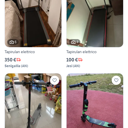
6
4
Tapirulan elettrico
Tapirulan elettrico
350 €
100 €
Senigallia
(
AN
)
Jesi
(
AN
)