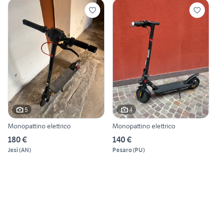
5
4
Monopattino elettrico
Monopattino elettrico
180 €
140 €
Jesi
(
AN
)
Pesaro
(
PU
)