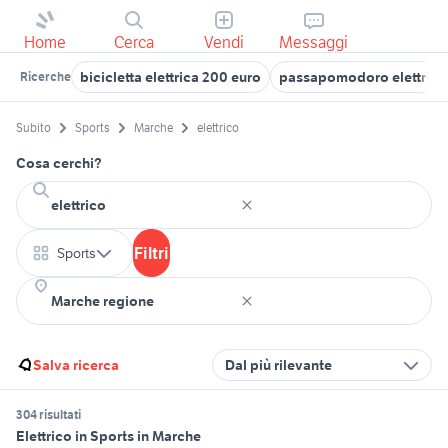
Home
Cerca
Vendi
Messaggi
bicicletta elettrica 200 euro
passapomodoro elettrico
Ricerche
Subito
Sports
Marche
elettrico
Cosa cerchi?
Filtri
Sports
Salva ricerca
Dal più rilevante
304 risultati
Elettrico in Sports in Marche