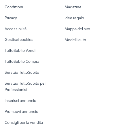
Accessori Moto
monopattino
batteria bici elettrica
bepro
trotter animali Sicilia
Condizioni
Magazine
Terreni e rustici
Attrezzature di
elettrico palermo
36v 14ah
Nautica
lavoro
animali Vicenza provincia
phoenix animali
Privacy
Idee regalo
set corde chitarra
Garage e box
tavolo ping pong sport
Caravan e Camper
elettrica
avicoli ornamentali animali
Accessibilità
Mappa del sito
Lombardia
Loft, mansarde e
Veicoli commerciali
altro
Gestisci cookies
Modelli auto
Case vacanza
TuttoSubito Vendi
Uffici e Locali
TuttoSubito Compra
commerciali
Servizio TuttoSubito
elettronica
per la casa e la
sports e hobby
Servizio TuttoSubito per
persona
Informatica
Animali
Professionisti
Arredamento e
Console e
Accessori per
Casalinghi
Inserisci annuncio
Videogiochi
animali
Elettrodomestici
Promuovi annuncio
Audio/Video
Musica e Film
Giardino e Fai da te
Consigli per la vendita
Fotografia
Libri e Riviste