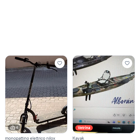
4
Vetrina
monopattino elettrico nilox
Kayak