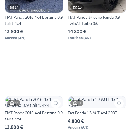
14
10
FIAT Panda 2016 4x4 Benzina 0.9
FIAT Panda 3ª serie Panda 0.9
t.air t. 4x4 ...
TwinAir Turbo S&...
13.800 €
14.800 €
Ancona
(
AN
)
Fabriano
(
AN
)
14
11
FIAT Panda 2016 4x4 Benzina 0.9
Fiat Panda 1.3 MJT 4x4 2007
t.air t. 4x4 ...
4.800 €
13.800 €
Ancona
(
AN
)