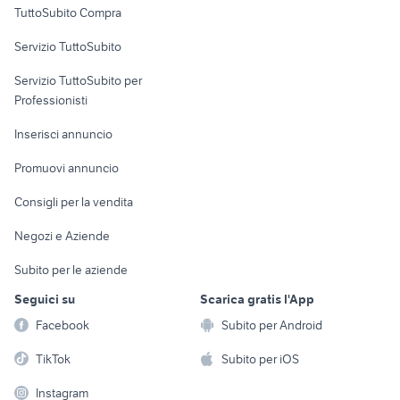
TuttoSubito Compra
commerciali
Servizio TuttoSubito
elettronica
per la casa e la
sports e hobby
Servizio TuttoSubito per
persona
Informatica
Animali
Professionisti
Arredamento e
Console e
Accessori per
Casalinghi
Inserisci annuncio
Videogiochi
animali
Elettrodomestici
Promuovi annuncio
Audio/Video
Musica e Film
Giardino e Fai da te
Consigli per la vendita
Fotografia
Libri e Riviste
Abbigliamento e
Negozi e Aziende
Telefonia
Strumenti Musicali
Accessori
Subito per le aziende
Sports
Tutto per i bambini
Seguici su
Scarica gratis l'App
Biciclette
Facebook
Subito per Android
Collezionismo
TikTok
Subito per iOS
Instagram