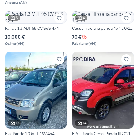
Ancona
(
AN
)
6
4
Panda 1.3 MJT 95 CV SeS 4x4
Cassa filtro aria panda 4x4 1.0/1.1
10.000 €
70 €
Osimo
(
AN
)
Fabriano
(
AN
)
17
14
Fiat Panda 1.3 MJT 16V 4x4
FIAT Panda Cross Panda III 2021