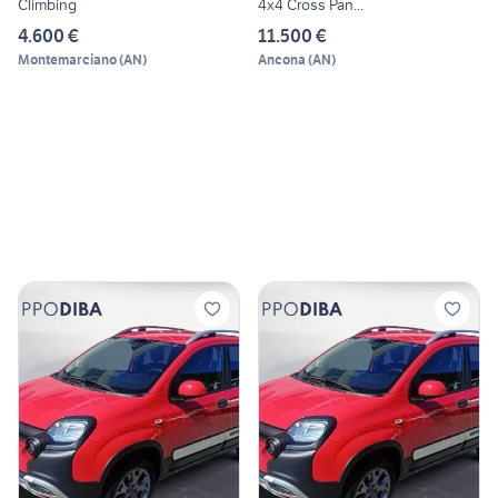
Climbing
4x4 Cross Pan...
4.600 €
11.500 €
Montemarciano
(
AN
)
Ancona
(
AN
)