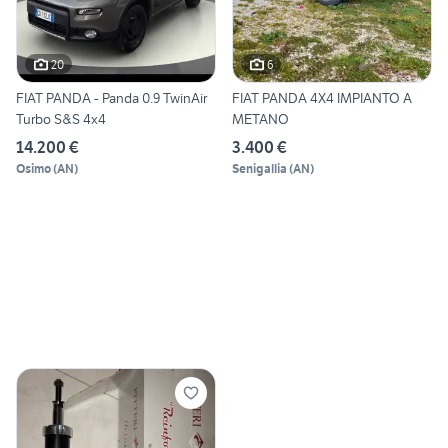
20
6
FIAT PANDA - Panda 0.9 TwinAir
FIAT PANDA 4X4 IMPIANTO A
Turbo S&S 4x4
METANO
14.200 €
3.400 €
Osimo
(
AN
)
Senigallia
(
AN
)