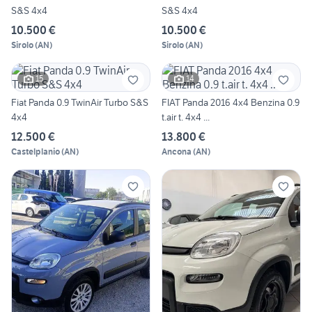
S&S 4x4
S&S 4x4
10.500 €
10.500 €
Sirolo
(
AN
)
Sirolo
(
AN
)
15
14
Fiat Panda 0.9 TwinAir Turbo S&S
FIAT Panda 2016 4x4 Benzina 0.9
4x4
t.air t. 4x4 ...
12.500 €
13.800 €
Castelplanio
(
AN
)
Ancona
(
AN
)