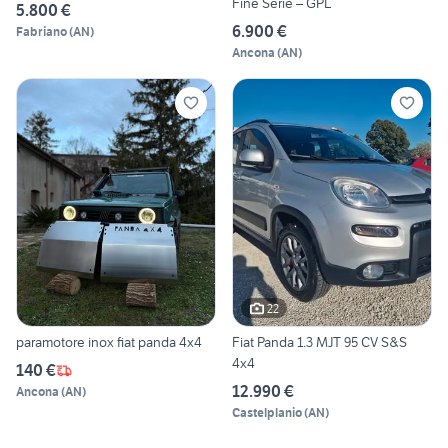
Fine Serie – GPL
5.800 €
6.900 €
Fabriano
(
AN
)
Ancona
(
AN
)
22
paramotore inox fiat panda 4x4
Fiat Panda 1.3 MJT 95 CV S&S
4x4
140 €
12.990 €
Ancona
(
AN
)
Castelplanio
(
AN
)