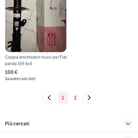
Coppia amortizatori nuovi per Fiat
panda 169 4x4
100 €
Sassoferrato
(
AN
)
1
2
Più cercati
Correlati
Richerche simili
Suggerimenti