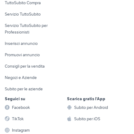
auto usate lecco
auto usate imola
TuttoSubito Compra
commerciali
auto usate reggio emilia
golf 8 usata
Servizio TuttoSubito
chevrolet spark
elettronica
per la casa e la
toyota rav4
sports e hobby
Servizio TuttoSubito per
persona
Informatica
Animali
Professionisti
Arredamento e
Console e
Accessori per
Casalinghi
Inserisci annuncio
Videogiochi
animali
Elettrodomestici
Promuovi annuncio
Audio/Video
Musica e Film
Giardino e Fai da te
Consigli per la vendita
Fotografia
Libri e Riviste
Abbigliamento e
Negozi e Aziende
Telefonia
Strumenti Musicali
Accessori
Subito per le aziende
Sports
Tutto per i bambini
Seguici su
Scarica gratis l'App
Biciclette
Facebook
Subito per Android
Collezionismo
TikTok
Subito per iOS
Instagram