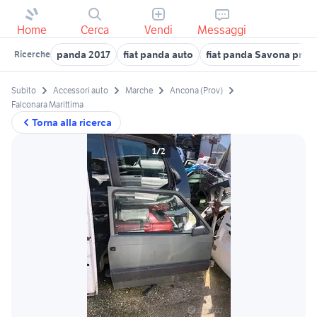
Home
Cerca
Vendi
Messaggi
panda 2017
fiat panda auto
fiat panda Savona prov
Ricerche
Subito
Accessori auto
Marche
Ancona (Prov)
Falconara Marittima
Torna alla ricerca
1/2