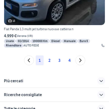
18
Fiat Panda 1.3 multi jet turbina nuova.e cattena n
4.999 €
Verona
(
VR
)
Usato
02/2014
190000 Km
Diesel
Manuale
Euro 5
Rivenditore
AUTO FEDE
1
2
3
4
Più cercati
Correlati
Richerche simili
Suggerimenti
Ricerche consigliate
seat ibiza auto
toyota yaris auto
auto seat altea
Verona provincia
Veneto
Veneto
alfa romeo tonale
fiorino pick up
Tutte le categorie