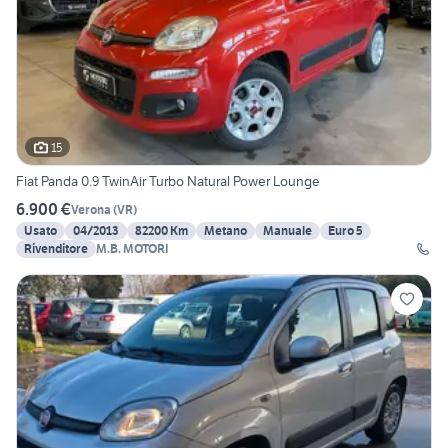
15
Fiat Panda 0.9 TwinAir Turbo Natural Power Lounge
6.900 €
Verona
(
VR
)
Usato
04/2013
82200 Km
Metano
Manuale
Euro 5
Rivenditore
M.B. MOTORI