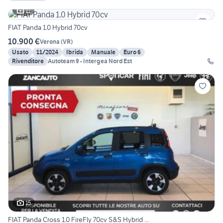
11
FIAT Panda 1.0 Hybrid 70cv
10.900 €
Verona
(
VR
)
Usato
11/2024
Ibrida
Manuale
Euro 6
Rivenditore
Autoteam 9 - Intergea Nord Est
15
FIAT Panda Cross 1.0 FireFly 70cv S&S Hybrid ...