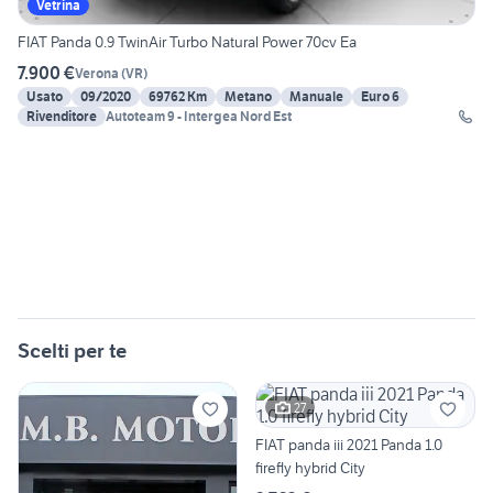
Vetrina
FIAT Panda 0.9 TwinAir Turbo Natural Power 70cv Ea
7.900 €
Verona
(
VR
)
Usato
09/2020
69762 Km
Metano
Manuale
Euro 6
Rivenditore
Autoteam 9 - Intergea Nord Est
Scelti per te
27
FIAT panda iii 2021 Panda 1.0
firefly hybrid City