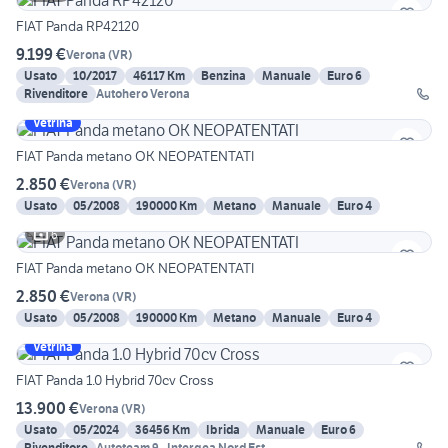
FIAT Panda RP42120
9.199 €
Verona
(
VR
)
Usato
10/2017
46117 Km
Benzina
Manuale
Euro 6
Rivenditore
Autohero Verona
Vetrina
FIAT Panda metano OK NEOPATENTATI
2.850 €
Verona
(
VR
)
Usato
05/2008
190000 Km
Metano
Manuale
Euro 4
6
FIAT Panda metano OK NEOPATENTATI
2.850 €
Verona
(
VR
)
Usato
05/2008
190000 Km
Metano
Manuale
Euro 4
Vetrina
FIAT Panda 1.0 Hybrid 70cv Cross
13.900 €
Verona
(
VR
)
Usato
05/2024
36456 Km
Ibrida
Manuale
Euro 6
Rivenditore
Autoteam 9 - Intergea Nord Est