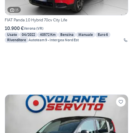
15
FIAT Panda 1.0 Hybrid 70cv City Life
10.900 €
Verona
(
VR
)
Usato
04/2022
40572 Km
Benzina
Manuale
Euro 6
Rivenditore
Autoteam 9 - Intergea Nord Est