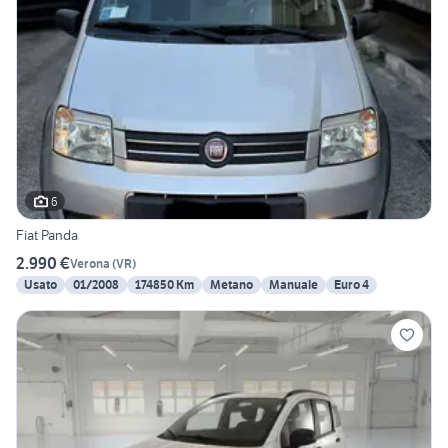
6
Fiat Panda
2.990 €
Verona
(
VR
)
Usato
01/2008
174850 Km
Metano
Manuale
Euro 4