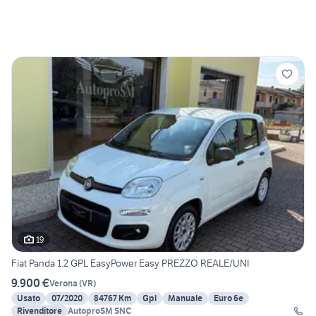
19
Fiat Panda 1.2 GPL EasyPower Easy PREZZO REALE/UNI
9.900 €
Verona
(
VR
)
Usato
07/2020
84767 Km
Gpl
Manuale
Euro 6e
Rivenditore
AutoproSM SNC