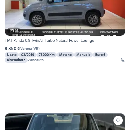
16
FIAT Panda 0.9 TwinAir Turbo Natural Power Lounge
8.350 €
Verona
(
VR
)
Usato
02/2019
78000 Km
Metano
Manuale
Euro 6
Rivenditore
Zancauto