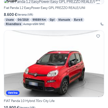
Fiat Panda 1.2 EasyPower Easy GPL PREZZO REALE/UNI
8.600 €
Verona
(
VR
)
Usato
04/2019
99889 Km
Gpl
Manuale
Euro 6
Rivenditore
AutoproSM SNC
Vetrina
FIAT Panda 1.0 Hybrid 70cv City Life
10.900 €
Verona
(
VR
)