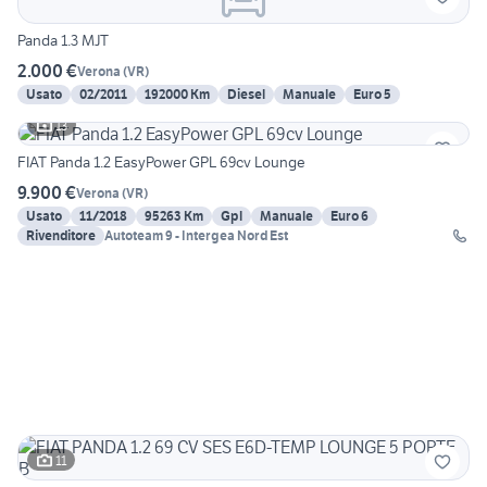
Panda 1.3 MJT
2.000 €
Verona
(
VR
)
Usato
02/2011
192000 Km
Diesel
Manuale
Euro 5
13
FIAT Panda 1.2 EasyPower GPL 69cv Lounge
9.900 €
Verona
(
VR
)
Usato
11/2018
95263 Km
Gpl
Manuale
Euro 6
Rivenditore
Autoteam 9 - Intergea Nord Est
11