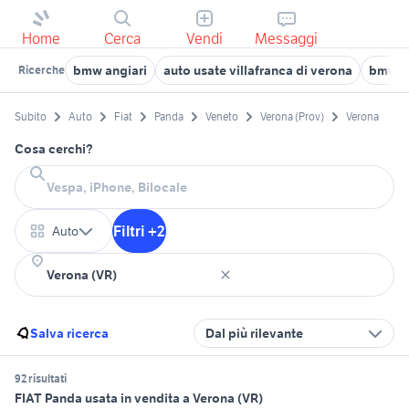
Home
Cerca
Vendi
Messaggi
bmw angiari
auto usate villafranca di verona
bmw n
Ricerche
Subito
Auto
Fiat
Panda
Veneto
Verona (Prov)
Verona
Cosa cerchi?
Filtri +2
Auto
Salva ricerca
Dal più rilevante
92 risultati
FIAT Panda usata in vendita a Verona (VR)