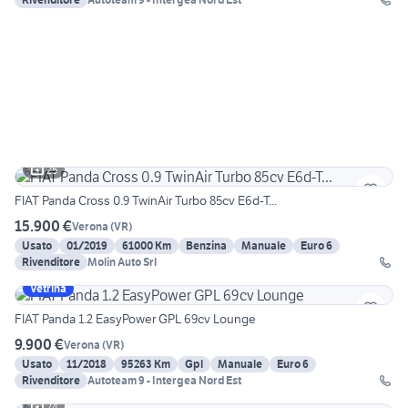
25
FIAT Panda Cross 0.9 TwinAir Turbo 85cv E6d-T...
15.900 €
Verona
(
VR
)
Usato
01/2019
61000 Km
Benzina
Manuale
Euro 6
Rivenditore
Molin Auto Srl
Vetrina
FIAT Panda 1.2 EasyPower GPL 69cv Lounge
9.900 €
Verona
(
VR
)
Usato
11/2018
95263 Km
Gpl
Manuale
Euro 6
Rivenditore
Autoteam 9 - Intergea Nord Est
24