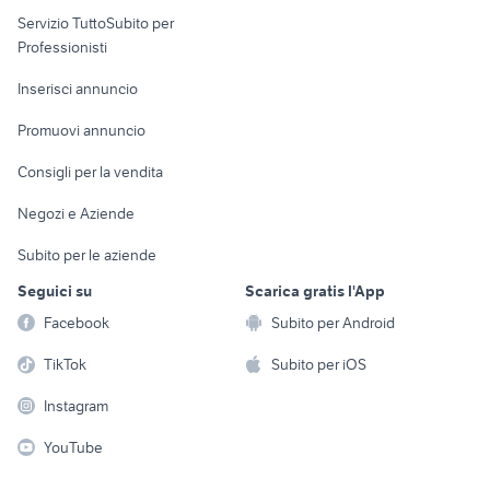
elettronica
per la casa e la
sports e hobby
Servizio TuttoSubito per
persona
Informatica
Animali
Professionisti
Arredamento e
Console e
Accessori per
Casalinghi
Inserisci annuncio
Videogiochi
animali
Elettrodomestici
Promuovi annuncio
Audio/Video
Musica e Film
Giardino e Fai da te
Consigli per la vendita
Fotografia
Libri e Riviste
Abbigliamento e
Negozi e Aziende
Telefonia
Strumenti Musicali
Accessori
Subito per le aziende
Sports
Tutto per i bambini
Seguici su
Scarica gratis l'App
Biciclette
Facebook
Subito per Android
Collezionismo
TikTok
Subito per iOS
Instagram
YouTube