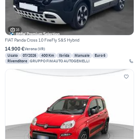
16
FIAT Panda Cross 1.0 FireFly S&S Hybrid
14.900 €
Verona
(
VR
)
Usato
07/2026
400 Km
Ibrida
Manuale
Euro 6
Rivenditore
GRUPPO FIMAUTO AUTOGEMELLI