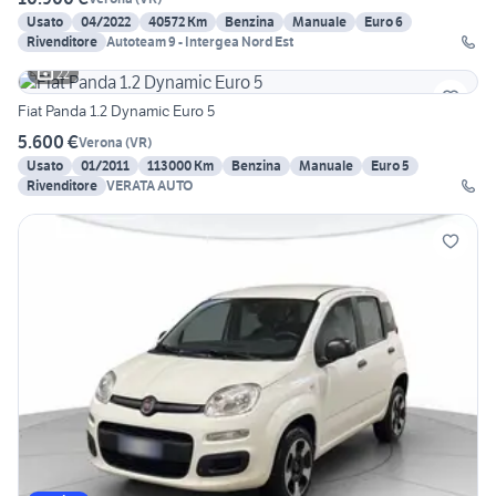
Usato
04/2022
40572 Km
Benzina
Manuale
Euro 6
Rivenditore
Autoteam 9 - Intergea Nord Est
22
Fiat Panda 1.2 Dynamic Euro 5
5.600 €
Verona
(
VR
)
Usato
01/2011
113000 Km
Benzina
Manuale
Euro 5
Rivenditore
VERATA AUTO