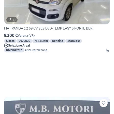
11
FIAT PANDA 1.2 69 CV SES E6D-TEMP EASY 5 PORTE BER
9.300 €
Verona
(
VR
)
Usato
09/2020
75441 Km
Benzina
Manuale
Selezione Arval
Rivenditore
Ariel Car Verona