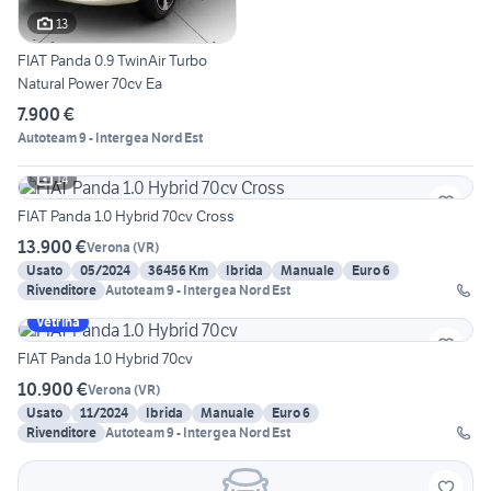
13
FIAT Panda 0.9 TwinAir Turbo
Natural Power 70cv Ea
7.900 €
Autoteam 9 - Intergea Nord Est
14
FIAT Panda 1.0 Hybrid 70cv Cross
13.900 €
Verona
(
VR
)
Usato
05/2024
36456 Km
Ibrida
Manuale
Euro 6
Rivenditore
Autoteam 9 - Intergea Nord Est
Vetrina
FIAT Panda 1.0 Hybrid 70cv
10.900 €
Verona
(
VR
)
Usato
11/2024
Ibrida
Manuale
Euro 6
Rivenditore
Autoteam 9 - Intergea Nord Est