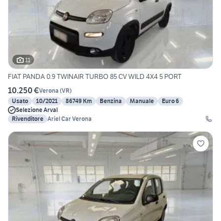
11
FIAT PANDA 0.9 TWINAIR TURBO 85 CV WILD 4X4 5 PORT
10.250 €
Verona
(
VR
)
Usato
10/2021
86749 Km
Benzina
Manuale
Euro 6
Selezione Arval
Rivenditore
Ariel Car Verona