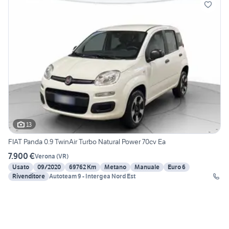
13
FIAT Panda 0.9 TwinAir Turbo Natural Power 70cv Ea
7.900 €
Verona
(
VR
)
Usato
09/2020
69762 Km
Metano
Manuale
Euro 6
Rivenditore
Autoteam 9 - Intergea Nord Est