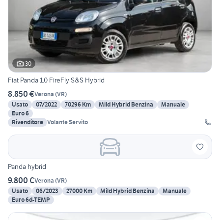
30
Fiat Panda 1.0 FireFly S&S Hybrid
8.850 €
Verona
(
VR
)
Usato
07/2022
70296 Km
Mild Hybrid Benzina
Manuale
Euro 6
Rivenditore
Volante Servito
Panda hybrid
9.800 €
Verona
(
VR
)
Usato
06/2023
27000 Km
Mild Hybrid Benzina
Manuale
Euro 6d-TEMP