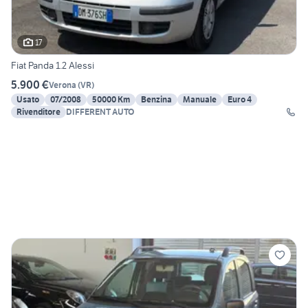
17
Fiat Panda 1.2 Alessi
5.900 €
Verona
(
VR
)
Usato
07/2008
50000 Km
Benzina
Manuale
Euro 4
Rivenditore
DIFFERENT AUTO