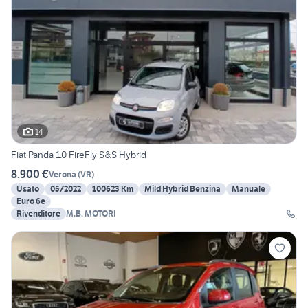
14
Fiat Panda 1.0 FireFly S&S Hybrid
8.900 €
Verona
(
VR
)
Usato
05/2022
100623 Km
Mild Hybrid Benzina
Manuale
Euro 6e
Rivenditore
M.B. MOTORI