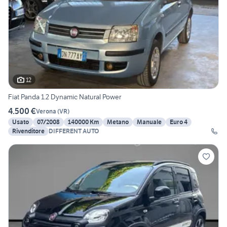
12
Fiat Panda 1.2 Dynamic Natural Power
4.500 €
Verona
(
VR
)
Usato
07/2008
140000 Km
Metano
Manuale
Euro 4
Rivenditore
DIFFERENT AUTO