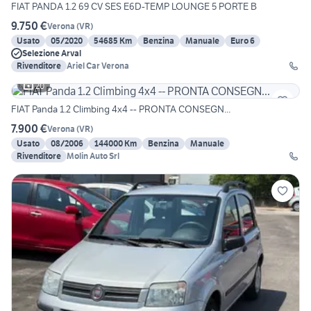
FIAT PANDA 1.2 69 CV SES E6D-TEMP LOUNGE 5 PORTE B
9.750 €
Verona
(
VR
)
Usato
05/2020
54685 Km
Benzina
Manuale
Euro 6
Selezione Arval
Rivenditore
Ariel Car Verona
20
FIAT Panda 1.2 Climbing 4x4 -- PRONTA CONSEGN...
7.900 €
Verona
(
VR
)
Usato
08/2006
144000 Km
Benzina
Manuale
Rivenditore
Molin Auto Srl