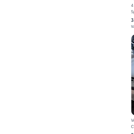
4
S
3
V
V
C