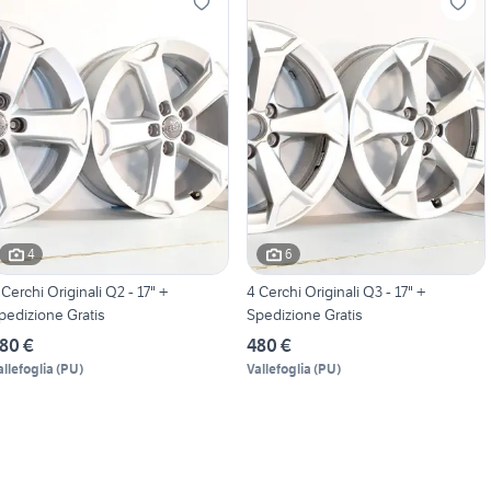
4
6
 Cerchi Originali Q2 - 17" +
4 Cerchi Originali Q3 - 17" +
pedizione Gratis
Spedizione Gratis
80 €
480 €
allefoglia
(
PU
)
Vallefoglia
(
PU
)