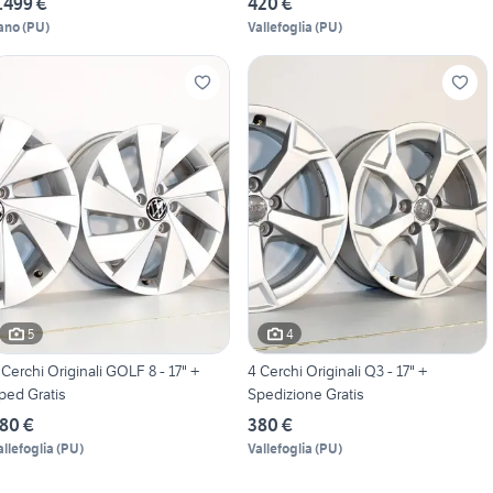
.499 €
420 €
ano
(
PU
)
Vallefoglia
(
PU
)
5
4
 Cerchi Originali GOLF 8 - 17" +
4 Cerchi Originali Q3 - 17" +
ped Gratis
Spedizione Gratis
80 €
380 €
allefoglia
(
PU
)
Vallefoglia
(
PU
)