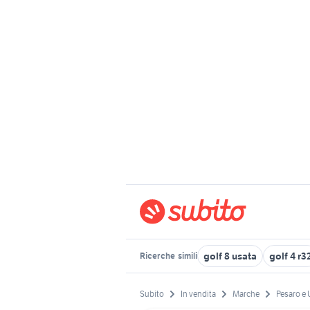
golf 8 usata
golf 4 r3
Ricerche
simili
Subito
In vendita
Marche
Pesaro e 