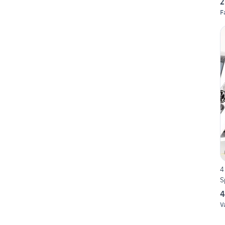
2
F
4
S
4
V