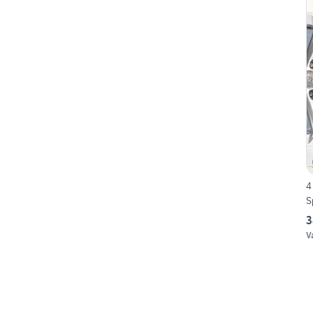
4
S
3
V