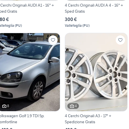
 Cerchi Originali AUDI A1 - 16" +
4 Cerchi Originali AUDI A 4 - 16" +
ped Gratis
Sped Gratis
80 €
300 €
allefoglia
(
PU
)
Vallefoglia
(
PU
)
8
4
olkswagen Golf 1.9 TDI 5p.
4 Cerchi Originali A3 - 17" +
omfortline
Spedizione Gratis