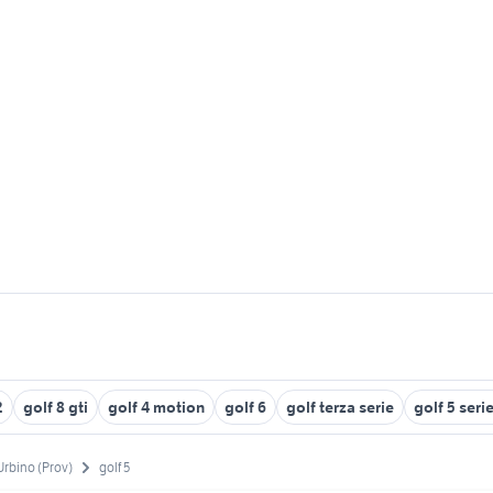
2
golf 8 gti
golf 4 motion
golf 6
golf terza serie
golf 5 ser
Urbino (Prov)
golf 5