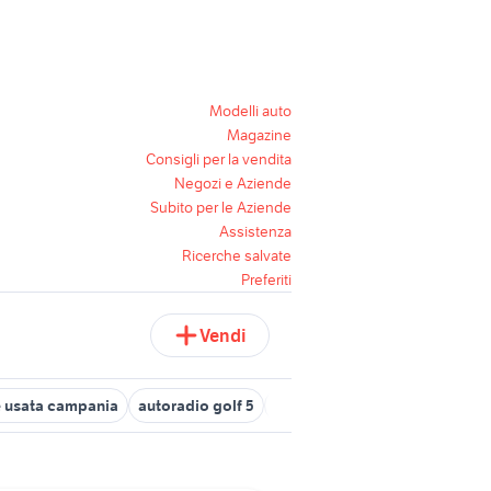
Modelli auto
Magazine
Consigli per la vendita
Negozi e Aziende
Subito per le Aziende
Assistenza
Ricerche salvate
Preferiti
Vendi
ie usata campania
autoradio golf 5
golf a bari e provincia
golf 