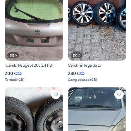
6
2
ricambi Peugeot 208 1.4 hdi
Cerchi in lega da 17
200 €
280 €
Termoli
(
CB
)
Campobasso
(
CB
)