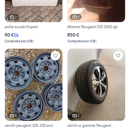
2
4
porta scudo Expert
Motore Peugeot 205 1900 gti
90 €
850 €
Campobasso
(
CB
)
Campobasso
(
CB
)
4
2
cerchi peugeot 106 205 ecc
cerchi e gomme Peugeot