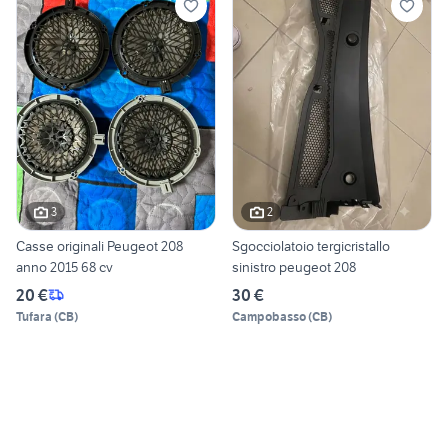
3
2
Casse originali Peugeot 208
Sgocciolatoio tergicristallo
anno 2015 68 cv
sinistro peugeot 208
20 €
30 €
Tufara
(
CB
)
Campobasso
(
CB
)