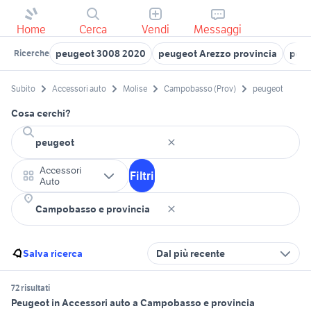
Home
Cerca
Vendi
Messaggi
peugeot 3008 2020
peugeot Arezzo provincia
peug
Ricerche
Subito
Accessori auto
Molise
Campobasso (Prov)
peugeot
Cosa cerchi?
Accessori
Filtri
Auto
Salva ricerca
Dal più recente
72 risultati
Peugeot in Accessori auto a Campobasso e provincia