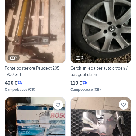
2
3
Ponte posteriore Peugeot 205
Cerchi in lega per auto citroen /
1900 GTI
peugeot da 16
400 €
110 €
Campobasso
(
CB
)
Campobasso
(
CB
)