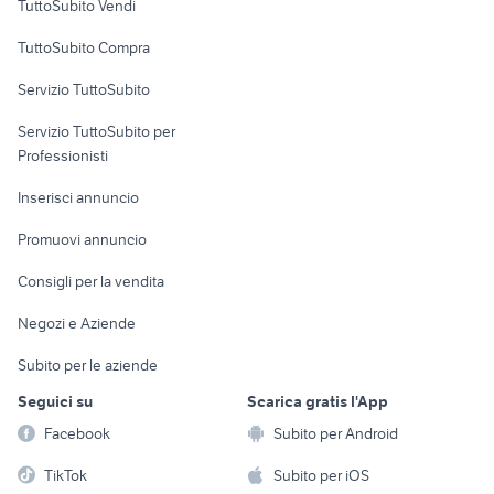
TuttoSubito Vendi
Uffici e Locali
TuttoSubito Compra
commerciali
Servizio TuttoSubito
elettronica
per la casa e la
sports e hobby
Servizio TuttoSubito per
persona
Informatica
Animali
Professionisti
Arredamento e
Console e
Accessori per
Casalinghi
Inserisci annuncio
Videogiochi
animali
Elettrodomestici
Promuovi annuncio
Audio/Video
Musica e Film
Giardino e Fai da te
Consigli per la vendita
Fotografia
Libri e Riviste
Abbigliamento e
Negozi e Aziende
Telefonia
Strumenti Musicali
Accessori
Subito per le aziende
Sports
Tutto per i bambini
Seguici su
Scarica gratis l'App
Biciclette
Facebook
Subito per Android
Collezionismo
TikTok
Subito per iOS