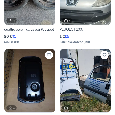
4
3
quattro cerchi da 15 per Peugeot
PEUGEOT 1007
80 €
1 €
Molise
(
CB
)
San Polo Matese
(
CB
)
3
4