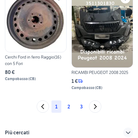
Cerchi Ford in ferro Raggio(16)
con 5 Fori
80 €
RICAMBI PEUGEOT 2008 2025
Campobasso
(
CB
)
1 €
Campobasso
(
CB
)
1
2
3
Più cercati