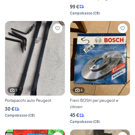
99 €
Campobasso
(
CB
)
5
4
Portapacchi auto Peugeot
Freni BOSH per peugeot e
citroen
30 €
45 €
Campobasso
(
CB
)
Campobasso
(
CB
)