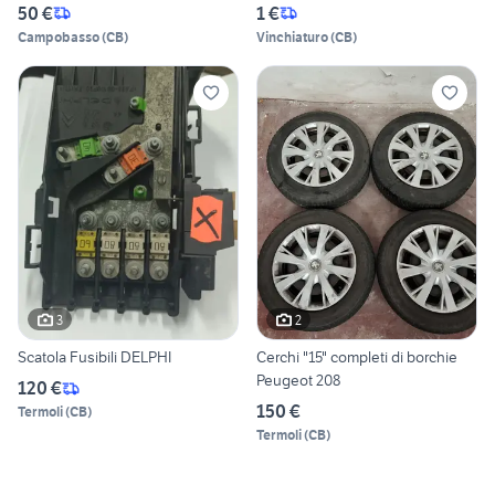
50 €
1 €
Campobasso
(
CB
)
Vinchiaturo
(
CB
)
3
2
Scatola Fusibili DELPHI
Cerchi "15" completi di borchie
Peugeot 208
120 €
150 €
Termoli
(
CB
)
Termoli
(
CB
)