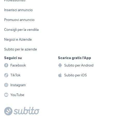
Professionisti
Arredamento e
Console e
Accessori per
Casalinghi
Inserisci annuncio
Videogiochi
animali
Elettrodomestici
Promuovi annuncio
Audio/Video
Musica e Film
Giardino e Fai da te
Consigli per la vendita
Fotografia
Libri e Riviste
Abbigliamento e
Negozi e Aziende
Telefonia
Strumenti Musicali
Accessori
Subito per le aziende
Sports
Tutto per i bambini
Seguici su
Scarica gratis l'App
Biciclette
Facebook
Subito per Android
Collezionismo
TikTok
Subito per iOS
Instagram
YouTube