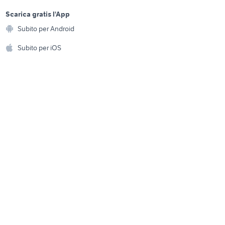
sports e hobby
case in affitto santa maria
a
Scarica gratis l'App
poli
Animali
capua vetere
Subito per Android
ento e
liano
Accessori per animali
case in vendita lainate
hi
Subito per iOS
Musica e Film
omestici
Libri e Riviste
e Fai da te
Strumenti Musicali
amento e
ri
Sports
 i bambini
Biciclette
Collezionismo