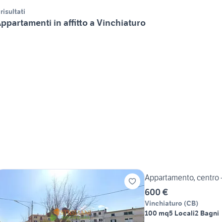
 risultati
ppartamenti in affitto a Vinchiaturo
Appartamento, centro -
600 €
Vinchiaturo
(
CB
)
100 mq
5 Locali
2 Bagni