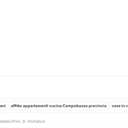
ani
affitto appartamenti cucina Campobasso provincia
case in 
basso (Prov)
Vinchiaturo