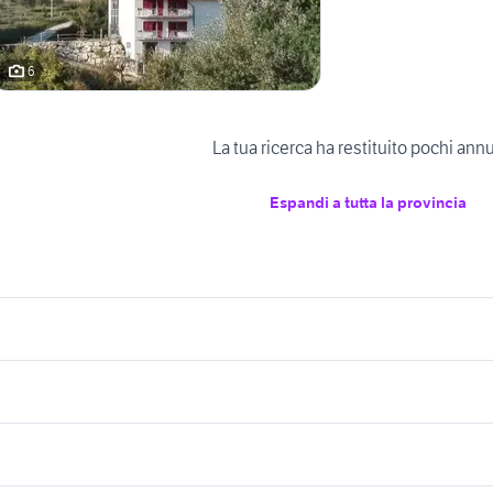
6
La tua ricerca ha restituito pochi ann
Espandi a tutta la provincia
icherche simili
Suggerimenti
ffitto appartamenti Montaquila
affitti adria
vendita appartamenti vergine
case in vendita civit
endita appartamenti Montaquila
vendita appartamenti affitto a riscat
endita mascali
maria Palermo provincia
casanova
Piemonte
endita appartamenti Forli del Sannio
induno olona
vendita ville giardino Acireale
capannoni bareggi
appartamenti in affitto valledoria