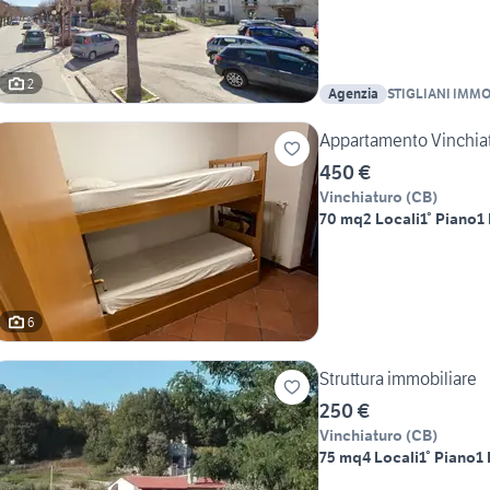
2
Agenzia
STIGLIANI IMMO
Appartamento Vinchia
450 €
Vinchiaturo
(
CB
)
70 mq
2 Locali
1° Piano
1
6
Struttura immobiliare
250 €
Vinchiaturo
(
CB
)
75 mq
4 Locali
1° Piano
1