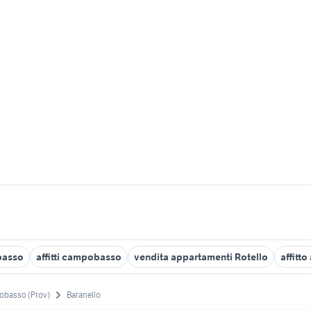
basso
affitti campobasso
vendita appartamenti Rotello
affitt
basso (Prov)
Baranello