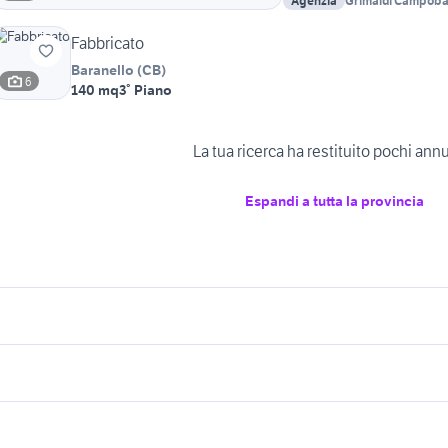
Agenzia
Grimaldi Campob
Fabbricato
Baranello
(
CB
)
6
140 mq
3° Piano
La tua ricerca ha restituito pochi ann
Espandi a tutta la provincia
icherche simili
Suggerimenti
endita appartamenti Forli del Sannio
case in affitto qualiano
fitto santa maria
ase in affitto molise
affitto appartamenti da privati Sassar
bilocale bolzano
vendita appartament
tere
provincia
ase affitto termoli