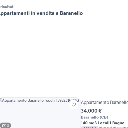
 risultati
ppartamenti in vendita a Baranello
Appartamento Baranello
34.000 €
Baranello
(
CB
)
140 mq
3 Locali
1 Bagno
8