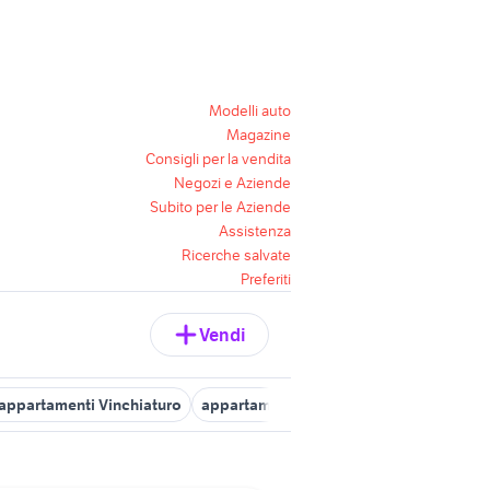
Modelli auto
Magazine
Consigli per la vendita
Negozi e Aziende
Subito per le Aziende
Assistenza
Ricerche salvate
Preferiti
Vendi
o appartamenti Vinchiaturo
appartamenti san martino in pensilis
v