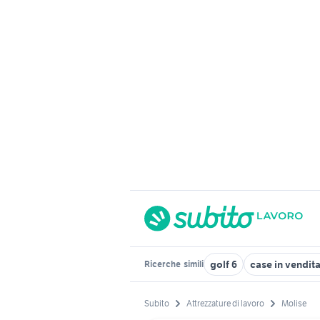
golf 6
case in vendita
Ricerche
simili
Subito
Attrezzature di lavoro
Molise