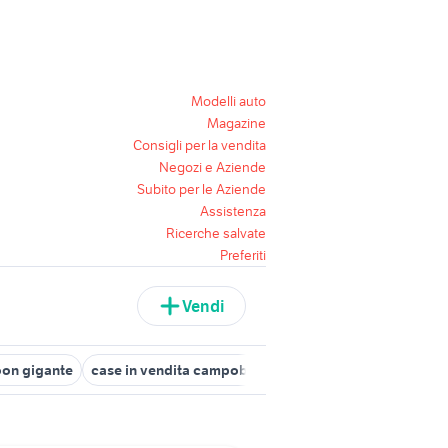
Modelli auto
Magazine
Consigli per la vendita
Negozi e Aziende
Subito per le Aziende
Assistenza
Ricerche salvate
Preferiti
Vendi
oon gigante
case in vendita campobasso
autonegozio usato pat