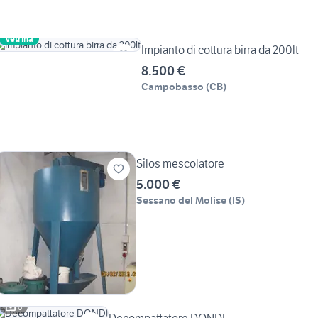
Vetrina
Impianto di cottura birra da 200lt
8.500 €
Campobasso
(
CB
)
Silos mescolatore
5.000 €
Sessano del Molise
(
IS
)
6