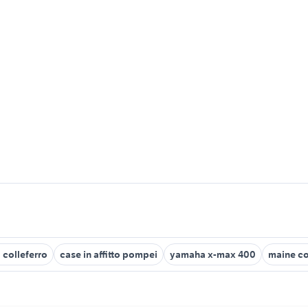
 colleferro
case in affitto pompei
yamaha x-max 400
maine c