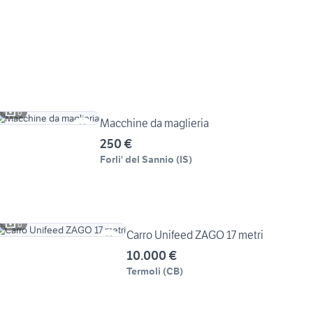
6
Macchine da maglieria
250 €
Forli' del Sannio
(
IS
)
6
Carro Unifeed ZAGO 17 metri
10.000 €
Termoli
(
CB
)