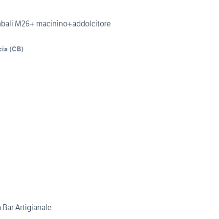
mbali M26+ macinino+addolcitore
cia
(
CB
)
 Bar Artigianale