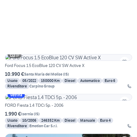
18
Ford Focus 1.5 EcoBlue 120 CV SW Active X
10.990 €
Santa Maria del Molise
(
IS
)
Usato
05/2022
150000 Km
Diesel
Automatico
Euro 6
Rivenditore
Carpino Group
Vetrina
FORD Fiesta 1.4 TDCi 5p. - 2006
1.990 €
Isernia
(
IS
)
Usato
10/2006
246352 Km
Diesel
Manuale
Euro 4
Rivenditore
Emotion Car S.r.l.