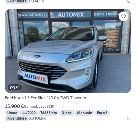
Rivenditore
ED AUTO
30
Ford Kuga 1.5 EcoBlue 120 CV 2WD Titanium
15.900 €
Campobasso
(
CB
)
Usato
11/2020
78355 Km
Diesel
Manuale
Euro 6
Rivenditore
AUTOMIX