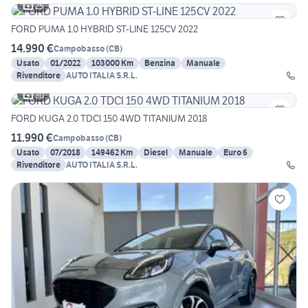
25
FORD PUMA 1.0 HYBRID ST-LINE 125CV 2022
14.990 €
Campobasso
(
CB
)
Usato
01/2022
103000 Km
Benzina
Manuale
Rivenditore
AUTO ITALIA S.R.L.
30
FORD KUGA 2.0 TDCI 150 4WD TITANIUM 2018
11.990 €
Campobasso
(
CB
)
Usato
07/2018
149462 Km
Diesel
Manuale
Euro 6
Rivenditore
AUTO ITALIA S.R.L.