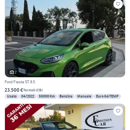
2
Ford Fiesta ST 8.5
23.500 €
Termoli
(
CB
)
Usato
04/2022
58000 Km
Benzina
Manuale
Euro 6d-TEMP