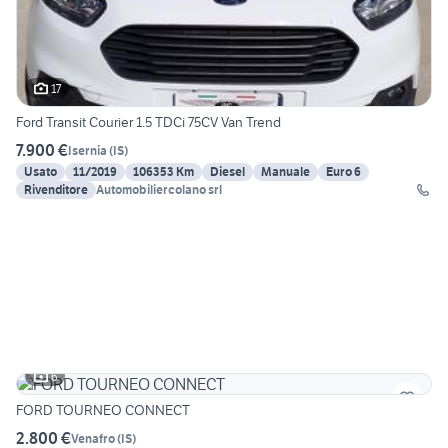
17
Ford Transit Courier 1.5 TDCi 75CV Van Trend
7.900 €
Isernia
(
IS
)
Usato
11/2019
106353 Km
Diesel
Manuale
Euro 6
Rivenditore
Automobiliercolano srl
6
FORD TOURNEO CONNECT
2.800 €
Venafro
(
IS
)