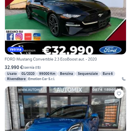
Vetrina
FORD Mustang Convertible 2.3 EcoBoost aut. - 2020
32.990 €
Isernia
(
IS
)
Usato
01/2020
99000 Km
Benzina
Sequenziale
Euro 6
Rivenditore
Emotion Car S.r.l.