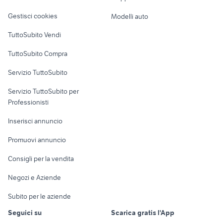
Veicoli commerciali
altro
Gestisci cookies
Modelli auto
Case vacanza
TuttoSubito Vendi
Uffici e Locali
TuttoSubito Compra
commerciali
Servizio TuttoSubito
elettronica
per la casa e la
sports e hobby
Servizio TuttoSubito per
persona
Informatica
Animali
Professionisti
Arredamento e
Console e
Accessori per
Casalinghi
Inserisci annuncio
Videogiochi
animali
Elettrodomestici
Promuovi annuncio
Audio/Video
Musica e Film
Giardino e Fai da te
Consigli per la vendita
Fotografia
Libri e Riviste
Abbigliamento e
Negozi e Aziende
Telefonia
Strumenti Musicali
Accessori
Subito per le aziende
Sports
Tutto per i bambini
Seguici su
Scarica gratis l'App
Biciclette