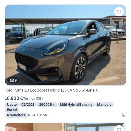
9
Ford Puma 1.0 EcoBoost Hybrid 125 CV S&S ST-Line X
16.900 €
Termoli
(
CB
)
Usato
02/2023
89000 Km
Mild Hybrid Benzina
Manuale
Euro 6
Rivenditore
RS AUTO SRL