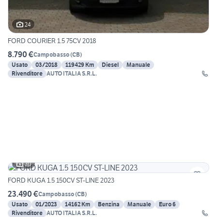
24
FORD COURIER 1.5 75CV 2018
8.790 €
Campobasso
(
CB
)
Usato
03/2018
119429 Km
Diesel
Manuale
Rivenditore
AUTO ITALIA S.R.L.
30
FORD KUGA 1.5 150CV ST-LINE 2023
23.490 €
Campobasso
(
CB
)
Usato
01/2023
14162 Km
Benzina
Manuale
Euro 6
Rivenditore
AUTO ITALIA S.R.L.