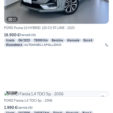
22
FORD Puma 1.0 HYBRID. 125 CV ST-LINE - 2023
16.900 €
Fornelli
(
IS
)
Usato
06/2023
78000 Km
Benzina
Manuale
Euro 6
Rivenditore
AUTOMOBILI APOLLONIO
17
FORD Fiesta 1.4 TDCi 5p. - 2006
1.990 €
Isernia
(
IS
)
Usato
10/2006
246352 Km
Diesel
Manuale
Euro 4