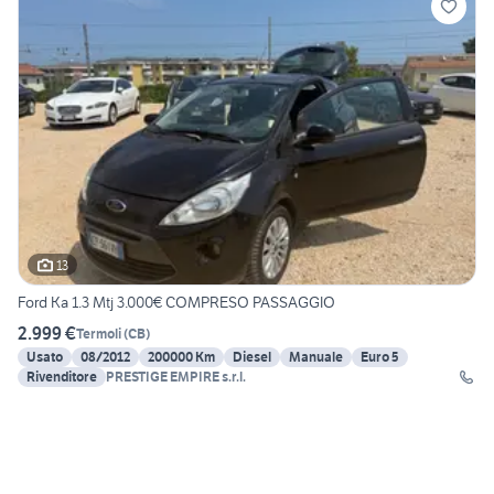
13
Ford Ka 1.3 Mtj 3.000€ COMPRESO PASSAGGIO
2.999 €
Termoli
(
CB
)
Usato
08/2012
200000 Km
Diesel
Manuale
Euro 5
Rivenditore
PRESTIGE EMPIRE s.r.l.