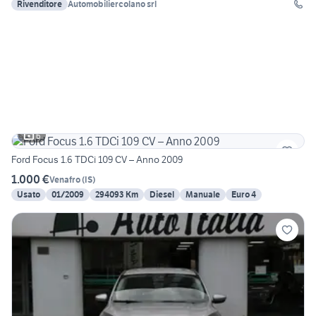
Rivenditore
Automobiliercolano srl
6
Ford Focus 1.6 TDCi 109 CV – Anno 2009
1.000 €
Venafro
(
IS
)
Usato
01/2009
294093 Km
Diesel
Manuale
Euro 4