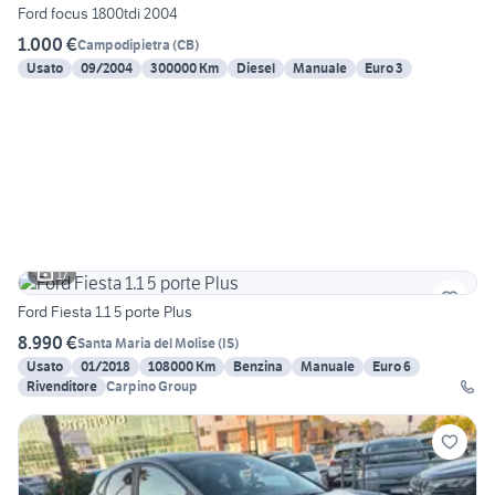
Ford focus 1800tdi 2004
1.000 €
Campodipietra
(
CB
)
Usato
09/2004
300000 Km
Diesel
Manuale
Euro 3
17
Ford Fiesta 1.1 5 porte Plus
8.990 €
Santa Maria del Molise
(
IS
)
Usato
01/2018
108000 Km
Benzina
Manuale
Euro 6
Rivenditore
Carpino Group