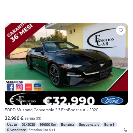
28
FORD Mustang Convertible 2.3 EcoBoost aut. - 2020
32.990 €
Isernia
(
IS
)
Usato
01/2020
99000 Km
Benzina
Sequenziale
Euro 6
Rivenditore
Emotion Car S.r.l.