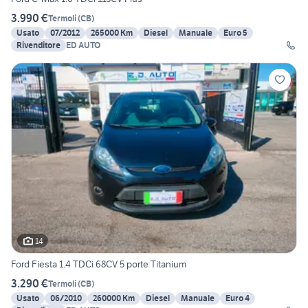
3.990 €
Termoli
(
CB
)
Usato
07/2012
265000 Km
Diesel
Manuale
Euro 5
Rivenditore
ED AUTO
14
Ford Fiesta 1.4 TDCi 68CV 5 porte Titanium
3.290 €
Termoli
(
CB
)
Usato
06/2010
260000 Km
Diesel
Manuale
Euro 4