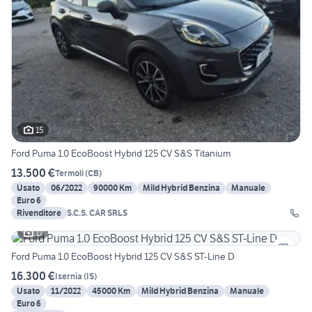
15
Ford Puma 1.0 EcoBoost Hybrid 125 CV S&S Titanium
13.500 €
Termoli
(
CB
)
Usato
06/2022
90000 Km
Mild Hybrid Benzina
Manuale
Euro 6
Rivenditore
S.C.S. CAR SRLS
17
Ford Puma 1.0 EcoBoost Hybrid 125 CV S&S ST-Line D
16.300 €
Isernia
(
IS
)
Usato
11/2022
45000 Km
Mild Hybrid Benzina
Manuale
Euro 6