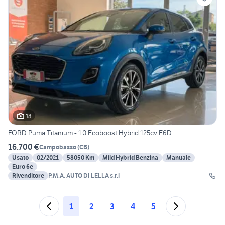
18
FORD Puma Titanium - 1.0 Ecoboost Hybrid 125cv E6D
16.700 €
Campobasso
(
CB
)
Usato
02/2021
58050 Km
Mild Hybrid Benzina
Manuale
Euro 6e
Rivenditore
P.M.A. AUTO DI LELLA s.r.l
1
2
3
4
5