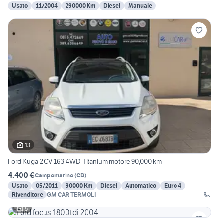
Usato
11/2004
290000 Km
Diesel
Manuale
13
Ford Kuga 2.CV 163 4WD Titanium motore 90,000 km
4.400 €
Campomarino
(
CB
)
Usato
05/2011
90000 Km
Diesel
Automatico
Euro 4
Rivenditore
GM CAR TERMOLI
5