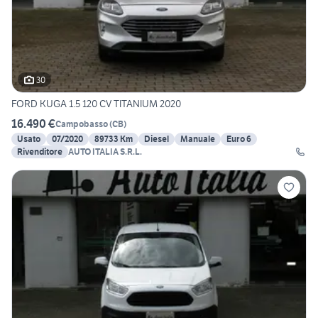
30
FORD KUGA 1.5 120 CV TITANIUM 2020
16.490 €
Campobasso
(
CB
)
Usato
07/2020
89733 Km
Diesel
Manuale
Euro 6
Rivenditore
AUTO ITALIA S.R.L.