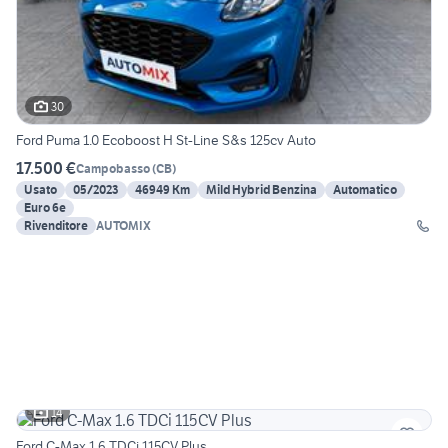
30
Ford Puma 1.0 Ecoboost H St-Line S&s 125cv Auto
17.500 €
Campobasso
(
CB
)
Usato
05/2023
46949 Km
Mild Hybrid Benzina
Automatico
Euro 6e
Rivenditore
AUTOMIX
14
Ford C-Max 1.6 TDCi 115CV Plus