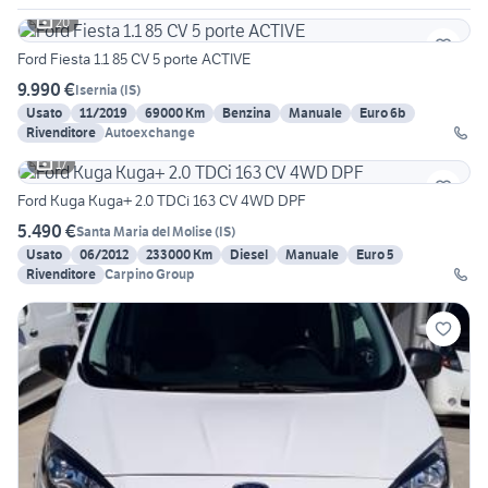
20
Ford Fiesta 1.1 85 CV 5 porte ACTIVE
9.990 €
Isernia
(
IS
)
Usato
11/2019
69000 Km
Benzina
Manuale
Euro 6b
Rivenditore
Autoexchange
17
Ford Kuga Kuga+ 2.0 TDCi 163 CV 4WD DPF
5.490 €
Santa Maria del Molise
(
IS
)
Usato
06/2012
233000 Km
Diesel
Manuale
Euro 5
Rivenditore
Carpino Group