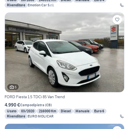
Rivenditore
Emotion Car S.r.l.
6
FORD Fiesta 1.5 TDCi 85 Van Trend
4.990 €
Campodipietra
(
CB
)
Usato
03/2020
216000 Km
Diesel
Manuale
Euro 6
Rivenditore
EURO MOLICAR