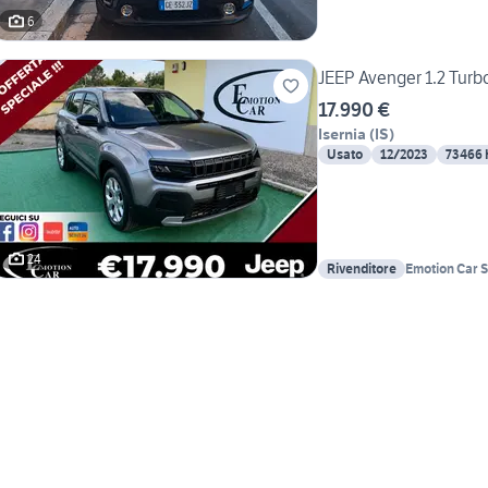
6
JEEP Avenger 1.2 Turbo
17.990 €
Isernia
(
IS
)
Usato
12/2023
73466
24
Rivenditore
Emotion Car S.