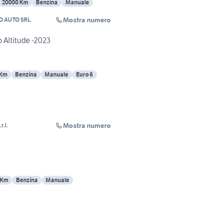
20000 Km
Benzina
Manuale
Mostra numero
O AUTO SRL
 Altitude -2023
 Km
Benzina
Manuale
Euro 6
Mostra numero
r.l.
 Km
Benzina
Manuale