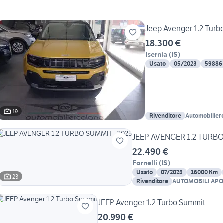
Jeep Avenger 1.2 Turbo
18.300 €
Isernia
(
IS
)
Usato
05/2023
59886
19
Rivenditore
Automobilierc
JEEP AVENGER 1.2 TURBO
22.490 €
Fornelli
(
IS
)
Usato
07/2025
16000 Km
23
Rivenditore
AUTOMOBILI AP
JEEP Avenger 1.2 Turbo Summit
20.990 €