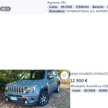
Agnone
(
IS
)
Usato
05/2025
17900 Km
Benzina
25
Rivenditore
INTERNATIONAL G.C. MOTORS
jeep miodello limited 
12.900 €
Mirabello Sannitico
(
CB
Usato
05/2018
92000