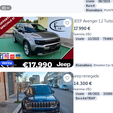
Usato
08/2024
Euro 6
30
Rivenditore
PUNT
JEEP Avenger 1.2 Turbo
17.990 €
Isernia
(
IS
)
Usato
12/2023
73466
Vetrina
Rivenditore
Emotion Car S.
jeep renegade
14.300 €
Isernia
(
IS
)
Usato
09/2021
33000
Euro 6d-TEMP