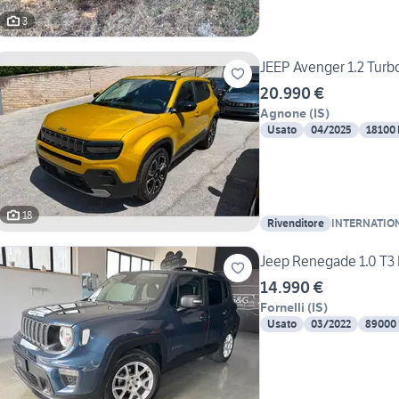
3
JEEP Avenger 1.2 Tur
20.990 €
Agnone
(
IS
)
Usato
04/2025
18100
18
Rivenditore
INTERNATION
AGNONE
Jeep Renegade 1.0 T3 
14.990 €
Fornelli
(
IS
)
Usato
03/2022
89000