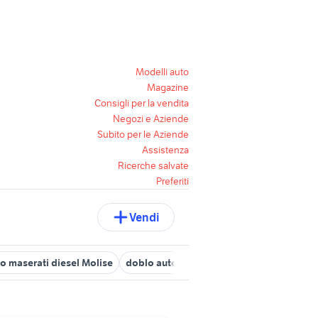
Modelli auto
Magazine
Consigli per la vendita
Negozi e Aziende
Subito per le Aziende
Assistenza
Ricerche salvate
Preferiti
Vendi
o maserati diesel Molise
doblo auto Molise
auto bmw serie 2 act