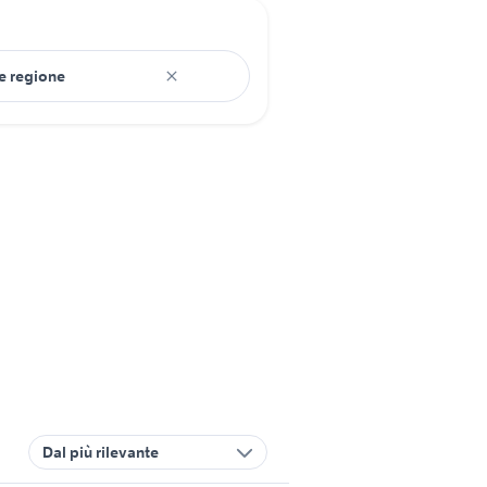
Dal più rilevante