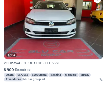
14
VOLKSWAGEN POLO 1.0TSI LIFE 65cv
8.900 €
Isernia
(
IS
)
Usato
01/2018
159000 Km
Benzina
Manuale
Euro 6
Rivenditore
blu car group srl