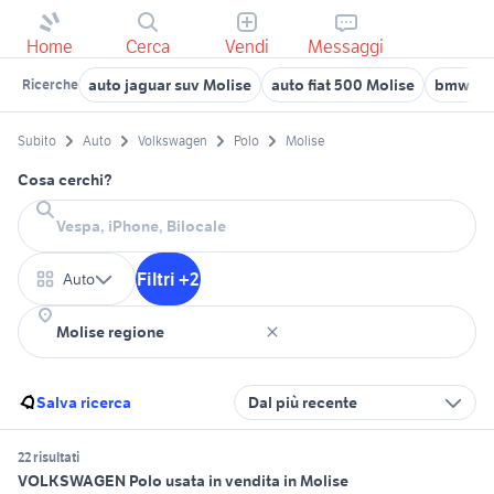
Home
Cerca
Vendi
Messaggi
auto jaguar suv Molise
auto fiat 500 Molise
bmw 320
Ricerche
Subito
Auto
Volkswagen
Polo
Molise
Cosa cerchi?
Filtri +2
Auto
Salva ricerca
Dal più recente
22 risultati
VOLKSWAGEN Polo usata in vendita in Molise