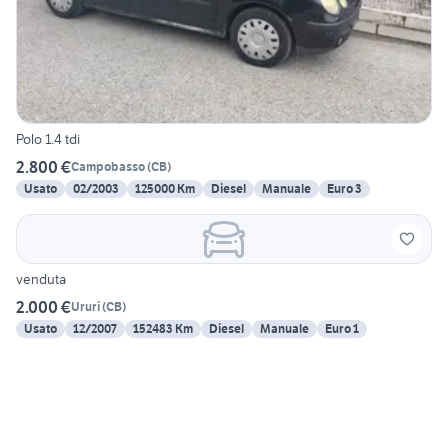
Polo 1.4 tdi
2.800 €
Campobasso
(
CB
)
Usato
02/2003
125000 Km
Diesel
Manuale
Euro 3
venduta
2.000 €
Ururi
(
CB
)
Usato
12/2007
152483 Km
Diesel
Manuale
Euro 1