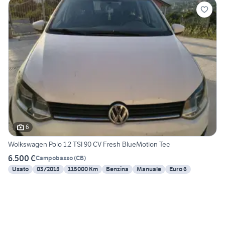
6
Wolkswagen Polo 1.2 TSI 90 CV Fresh BlueMotion Tec
6.500 €
Campobasso
(
CB
)
Usato
03/2015
115000 Km
Benzina
Manuale
Euro 6