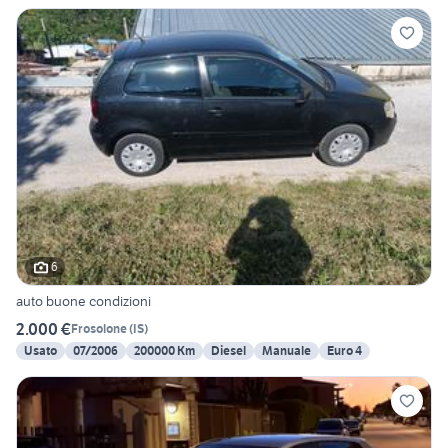
6
auto buone condizioni
2.000 €
Frosolone
(
IS
)
Usato
07/2006
200000 Km
Diesel
Manuale
Euro 4