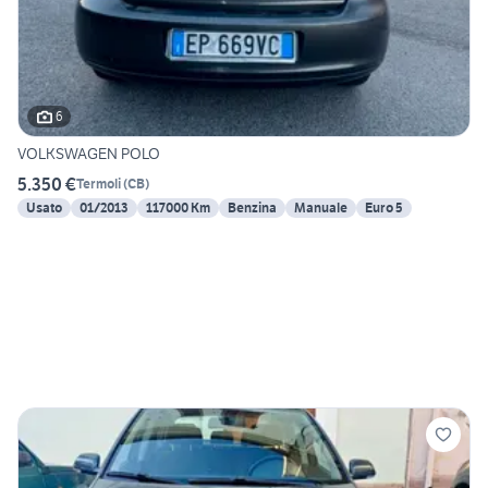
6
VOLKSWAGEN POLO
5.350 €
Termoli
(
CB
)
Usato
01/2013
117000 Km
Benzina
Manuale
Euro 5