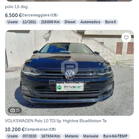
polo 1,6 dsg
6.500 €
Cercemaggiore
(
CB
)
Usato
12/2011
215000 Km
Diesel
Automatico
Euro 5
15
VOLKSWAGEN Polo 1.0 TGI 5p. Highline BlueMotion Te
10.200 €
Campobasso
(
CB
)
Usato
07/2020
167304 Km
Metano
Manuale
Euro 6d-TEMP