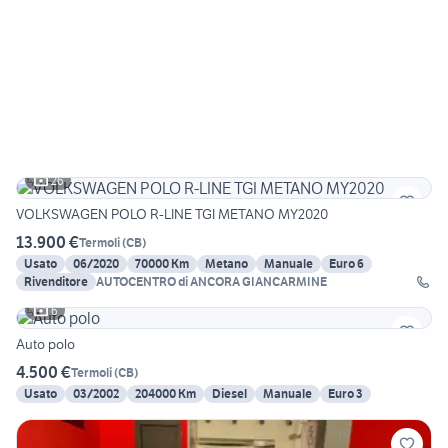
26
VOLKSWAGEN POLO R-LINE TGI METANO MY2020
13.900 €
Termoli
(
CB
)
Usato
06/2020
70000 Km
Metano
Manuale
Euro 6
Rivenditore
AUTOCENTRO di ANCORA GIANCARMINE
6
Auto polo
4.500 €
Termoli
(
CB
)
Usato
03/2002
204000 Km
Diesel
Manuale
Euro 3