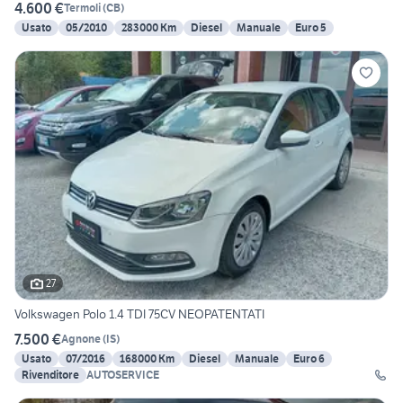
4.600 €
Termoli
(
CB
)
Usato
05/2010
283000 Km
Diesel
Manuale
Euro 5
27
Volkswagen Polo 1.4 TDI 75CV NEOPATENTATI
7.500 €
Agnone
(
IS
)
Usato
07/2016
168000 Km
Diesel
Manuale
Euro 6
Rivenditore
AUTOSERVICE