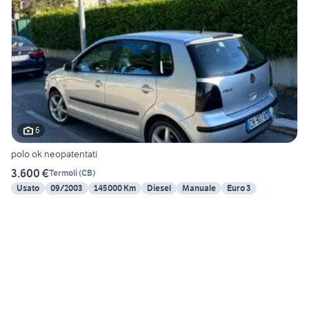
6
polo ok neopatentati
3.600 €
Termoli
(
CB
)
Usato
09/2003
145000 Km
Diesel
Manuale
Euro 3