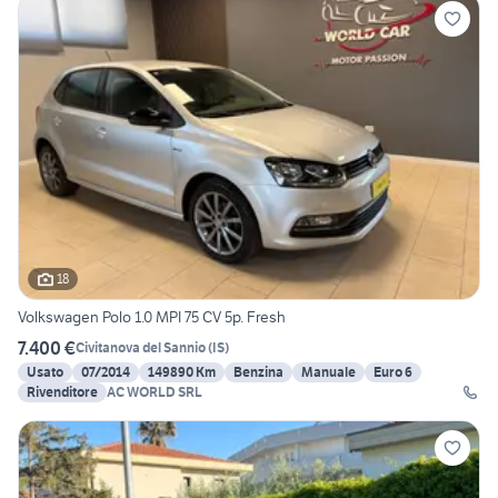
18
Volkswagen Polo 1.0 MPI 75 CV 5p. Fresh
7.400 €
Civitanova del Sannio
(
IS
)
Usato
07/2014
149890 Km
Benzina
Manuale
Euro 6
Rivenditore
AC WORLD SRL