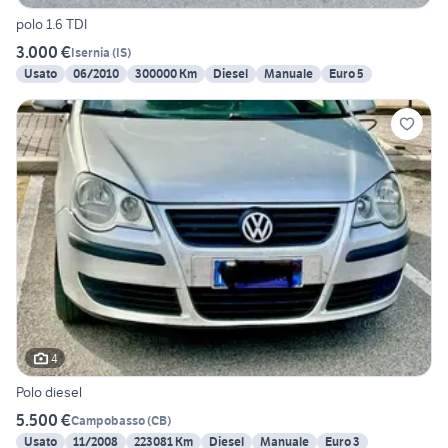
polo 1.6 TDI
3.000 €
Isernia
(
IS
)
Usato
06/2010
300000 Km
Diesel
Manuale
Euro 5
4
Polo diesel
5.500 €
Campobasso
(
CB
)
Usato
11/2008
223081 Km
Diesel
Manuale
Euro 3