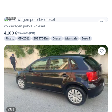
6
volkswagen polo 1.6 diesel
4.100 €
Trivento
(
CB
)
Usato
05/2011
203370 Km
Diesel
Manuale
Euro 5
5