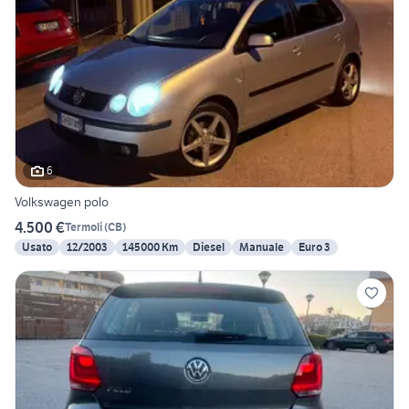
6
Volkswagen polo
4.500 €
Termoli
(
CB
)
Usato
12/2003
145000 Km
Diesel
Manuale
Euro 3