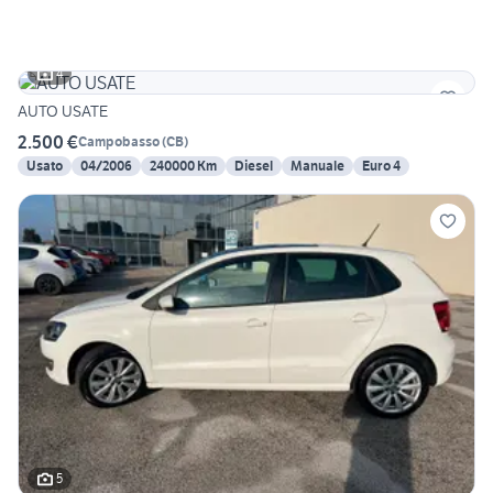
4
AUTO USATE
2.500 €
Campobasso
(
CB
)
Usato
04/2006
240000 Km
Diesel
Manuale
Euro 4
5