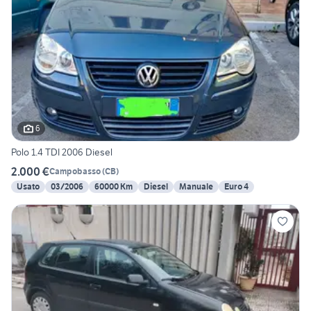
6
Polo 1.4 TDI 2006 Diesel
2.000 €
Campobasso
(
CB
)
Usato
03/2006
60000 Km
Diesel
Manuale
Euro 4