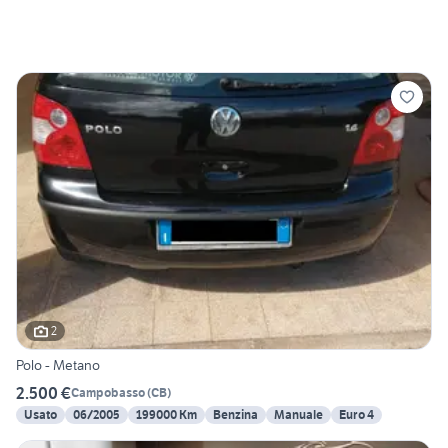
2
Polo - Metano
2.500 €
Campobasso
(
CB
)
Usato
06/2005
199000 Km
Benzina
Manuale
Euro 4