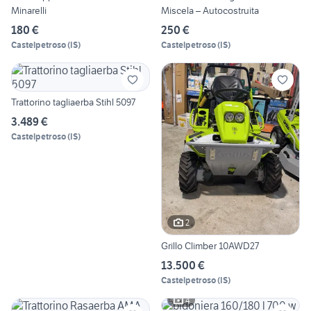
Minarelli
Miscela – Autocostruita
180 €
250 €
Castelpetroso
(
IS
)
Castelpetroso
(
IS
)
Trattorino tagliaerba Stihl 5097
3.489 €
Castelpetroso
(
IS
)
2
Grillo Climber 10AWD27
13.500 €
Castelpetroso
(
IS
)
4