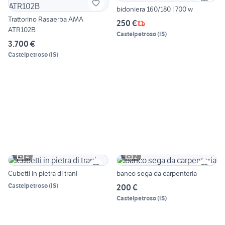
bidoniera 160/180 l 700 w
Trattorino Rasaerba AMA
250 €
ATR102B
Castelpetroso
(
IS
)
3.700 €
Castelpetroso
(
IS
)
4
2
Cubetti in pietra di trani
banco sega da carpenteria
Castelpetroso
(
IS
)
200 €
Castelpetroso
(
IS
)