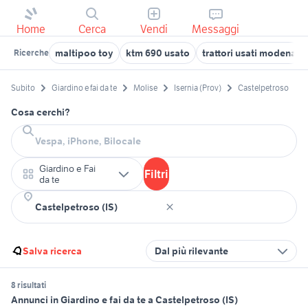
Home
Cerca
Vendi
Messaggi
maltipoo toy
ktm 690 usato
trattori usati modena
Ricerche
Subito
Giardino e fai da te
Molise
Isernia (Prov)
Castelpetroso
Cosa cerchi?
Giardino e Fai
Filtri
da te
Salva ricerca
Dal più rilevante
8 risultati
Annunci in Giardino e fai da te a Castelpetroso (IS)