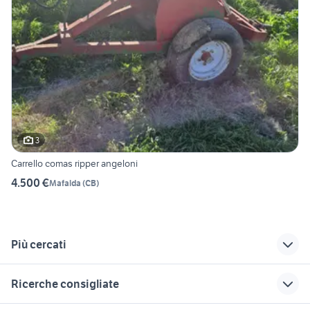
3
Carrello comas ripper angeloni
4.500 €
Mafalda
(
CB
)
Più cercati
Correlati
Richerche simili
Suggerimenti
Ricerche consigliate
veicoli commerciali
veicoli commerciali
landini mistral 50
Trivento
Isernia
usato