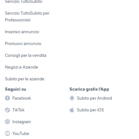
Servizio TuttoSubito
elettronica
per la casa e la
sports e hobby
Servizio TuttoSubito per
persona
Informatica
Animali
Professionisti
Arredamento e
Console e
Accessori per
Casalinghi
Inserisci annuncio
Videogiochi
animali
Elettrodomestici
Promuovi annuncio
Audio/Video
Musica e Film
Giardino e Fai da te
Consigli per la vendita
Fotografia
Libri e Riviste
Abbigliamento e
Negozi e Aziende
Telefonia
Strumenti Musicali
Accessori
Subito per le aziende
Sports
Tutto per i bambini
Seguici su
Scarica gratis l'App
Biciclette
Facebook
Subito per Android
Collezionismo
TikTok
Subito per iOS
Instagram
YouTube