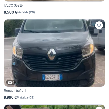
IVECO 35S15
8.500 €
Mafalda
(
CB
)
6
Renault trafic lll
9.990 €
Mafalda
(
CB
)