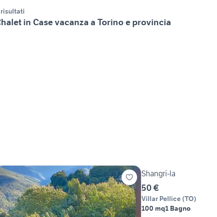
 risultati
halet in Case vacanza a Torino e provincia
Shangri-la
50 €
Villar Pellice
(
TO
)
100 mq
1 Bagno