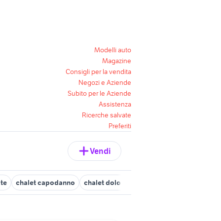
Modelli auto
Magazine
Consigli per la vendita
Negozi e Aziende
Subito per le Aziende
Assistenza
Ricerche salvate
Preferiti
Vendi
 te
chalet capodanno
chalet dolomiti
ristorante lo chalet
ch