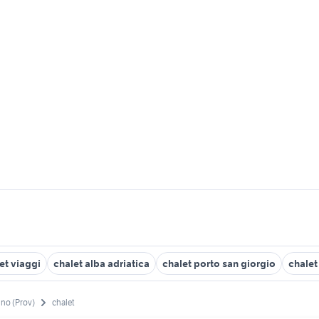
et viaggi
chalet alba adriatica
chalet porto san giorgio
chalet
ino (Prov)
chalet