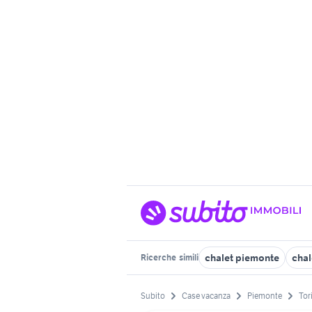
chalet piemonte
chal
Ricerche
simili
Subito
Case vacanza
Piemonte
Tor