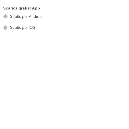
sports e hobby
Palermo provincia
a
Scarica gratis l'App
Animali
no la
casa vacanza colonnella
Subito per Android
ento e
Accessori per animali
hi
Subito per iOS
casa vacanza rhemes-notre-
orte
dame
Musica e Film
omestici
Libri e Riviste
e Fai da te
Strumenti Musicali
amento e
ri
Sports
 i bambini
Biciclette
Collezionismo