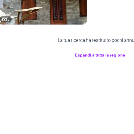
5
La tua ricerca ha restituito pochi ann
Espandi a tutta la regione
icherche simili
Suggerimenti
orre canne
casa vacanze monterosso
case vacanze manda
asa vacanza tortora marina
casa vacanza summonte
ravo
trattore om Lombardia
mare
asa vacanza roana
appartamenti montesilvano fronte
mare