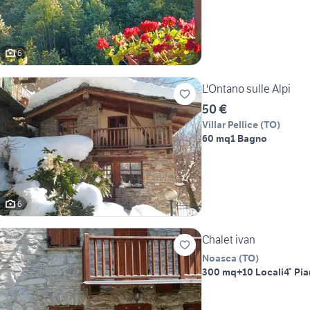
6
L'Ontano sulle Alpi
50 €
Villar Pellice
(
TO
)
60 mq
1 Bagno
6
Chalet ivan
Noasca
(
TO
)
300 mq
+10 Locali
4° Pi