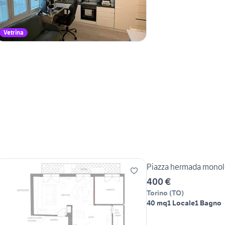
Vetrina
Piazza hermada monolo
400 €
Torino
(
TO
)
40 mq
1 Locale
1 Bagno