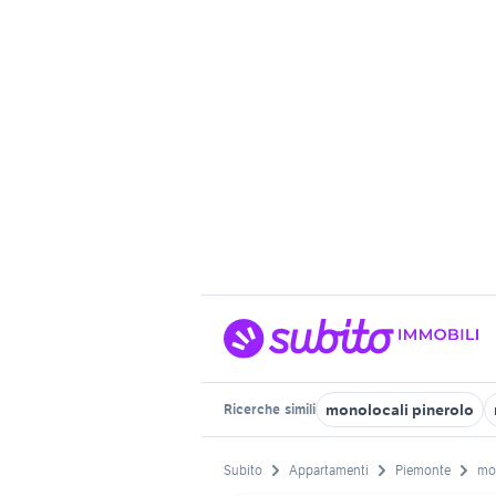
monolocali pinerolo
Ricerche
simili
Subito
Appartamenti
Piemonte
mo