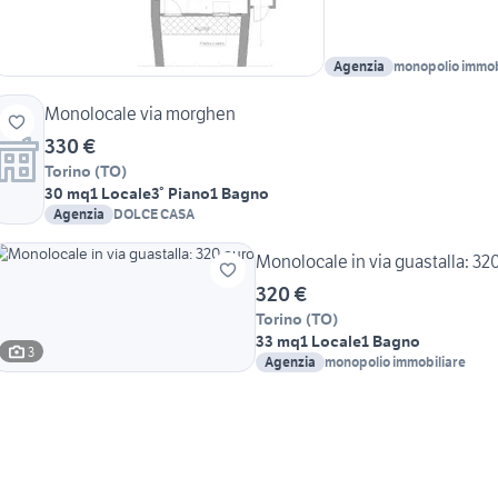
Agenzia
monopolio immob
Monolocale via morghen
330 €
Torino
(
TO
)
30 mq
1 Locale
3° Piano
1 Bagno
Agenzia
DOLCE CASA
Monolocale in via guastalla: 32
320 €
Torino
(
TO
)
33 mq
1 Locale
1 Bagno
3
Agenzia
monopolio immobiliare