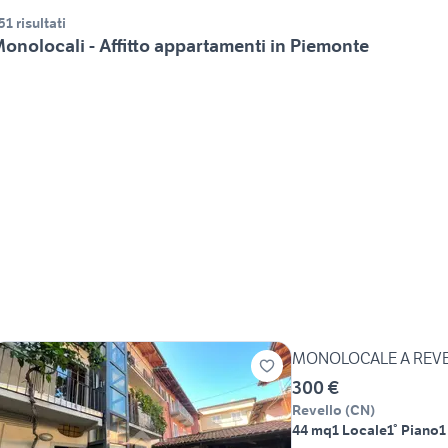
51 risultati
onolocali - Affitto appartamenti in Piemonte
MONOLOCALE A REV
300 €
Revello
(
CN
)
44 mq
1 Locale
1° Piano
1