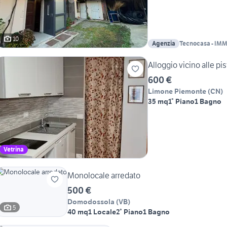
10
Agenzia
Tecnocasa - IM
sas
Alloggio vicino alle pis
600 €
Limone Piemonte
(
CN
)
35 mq
1° Piano
1 Bagno
Vetrina
Monolocale arredato
500 €
Domodossola
(
VB
)
5
40 mq
1 Locale
2° Piano
1 Bagno