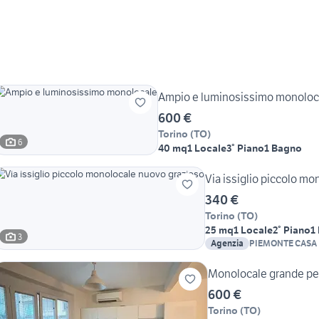
Ampio e luminosissimo monoloc
600 €
Torino
(
TO
)
6
40 mq
1 Locale
3° Piano
1 Bagno
Via issiglio piccolo m
340 €
Torino
(
TO
)
25 mq
1 Locale
2° Piano
1
3
Agenzia
PIEMONTE CASA
Monolocale grande per
600 €
Torino
(
TO
)