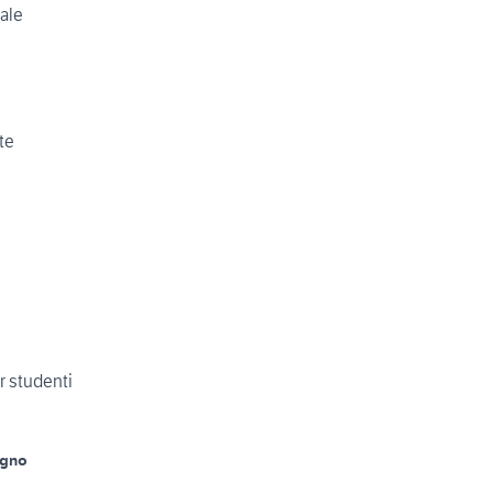
ale
te
 studenti
agno