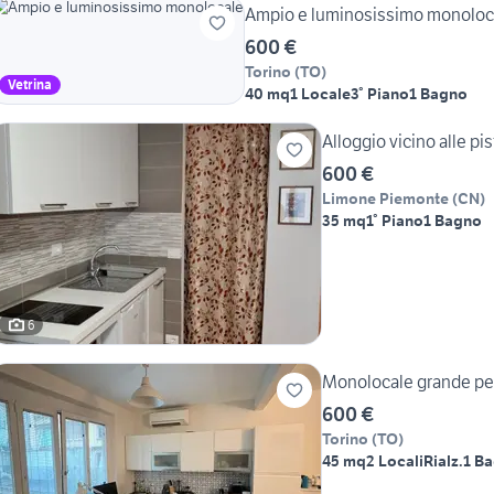
Ampio e luminosissimo monoloc
600 €
Torino
(
TO
)
Vetrina
40 mq
1 Locale
3° Piano
1 Bagno
Alloggio vicino alle pis
600 €
Limone Piemonte
(
CN
)
35 mq
1° Piano
1 Bagno
6
Monolocale grande per
600 €
Torino
(
TO
)
45 mq
2 Locali
Rialz.
1 B