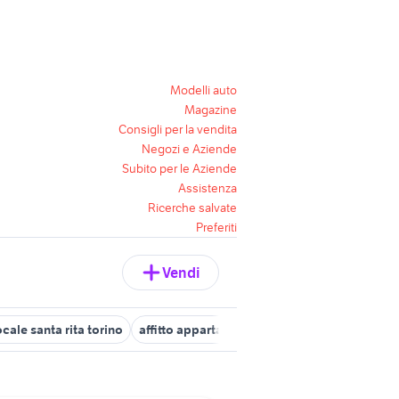
Modelli auto
Magazine
Consigli per la vendita
Negozi e Aziende
Subito per le Aziende
Assistenza
Ricerche salvate
Preferiti
Vendi
ocale santa rita torino
affitto appartamenti trilocale Torino
case i