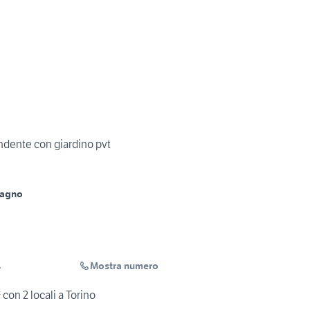
ndente con giardino pvt
Bagno
Mostra numero
A
con 2 locali a Torino