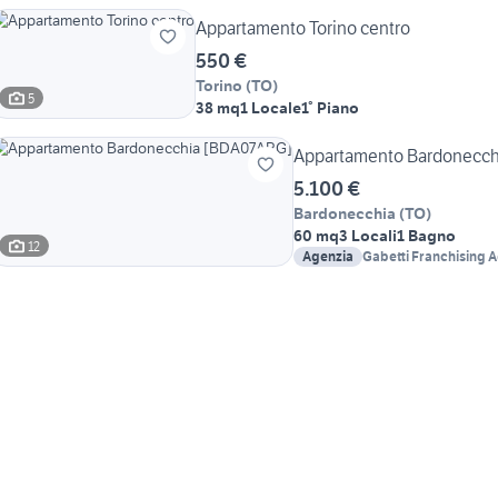
Appartamento Torino centro
550 €
Torino
(
TO
)
5
38 mq
1 Locale
1° Piano
Appartamento Bardonecc
5.100 €
Bardonecchia
(
TO
)
60 mq
3 Locali
1 Bagno
12
Agenzia
Gabetti Franchising 