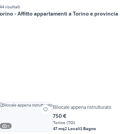
44 risultati
orino - Affitto appartamenti a Torino e provincia
Bilocale appena ristrutturato
750 €
Torino
(
TO
)
6
47 mq
2 Locali
1 Bagno