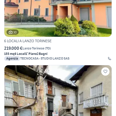
30
6 LOCALI A LANZO TORINESE
219.000 €
Lanzo Torinese
(
TO
)
155 mq
6 Locali
1° Piano
2 Bagni
Agenzia
TECNOCASA - STUDIO LANZO SAS