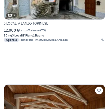
19
3 LOCALI A LANZO TORINESE
12.000 €
Lanzo Torinese
(
TO
)
50 mq
3 Locali
1° Piano
1 Bagno
Agenzia
Tecnorete - IMMOBILIARE LANS sas