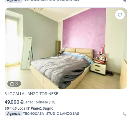
22
3 LOCALI A LANZO TORINESE
49.000 €
Lanzo Torinese
(
TO
)
50 mq
3 Locali
1° Piano
1 Bagno
Agenzia
TECNOCASA - STUDIO LANZO SAS