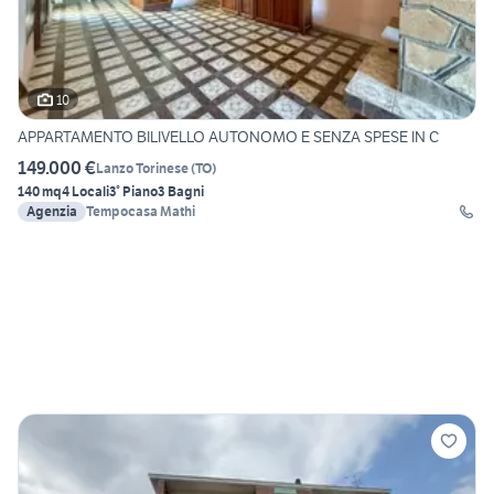
10
APPARTAMENTO BILIVELLO AUTONOMO E SENZA SPESE IN C
149.000 €
Lanzo Torinese
(
TO
)
140 mq
4 Locali
3° Piano
3 Bagni
Agenzia
Tempocasa Mathi