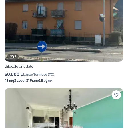
6
Bilocale arredato
60.000 €
Lanzo Torinese
(
TO
)
45 mq
2 Locali
2° Piano
1 Bagno