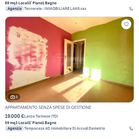
89 mq
3 Locali
3° Piano
1 Bagno
Agenzia
Tecnorete - IMMOBILIARE LANS sas
8
APPARTAMENTO SENZA SPESE DI GESTIONE
19.000 €
Lanzo Torinese
(
TO
)
59 mq
3 Locali
1° Piano
1 Bagno
Agenzia
Tempocasa AD Immobiliare Di Arcudi Demetrio