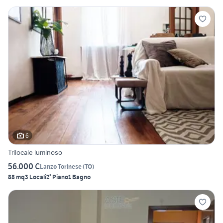
6
Trilocale luminoso
56.000 €
Lanzo Torinese
(
TO
)
88 mq
3 Locali
2° Piano
1 Bagno