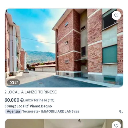
27
2 LOCALI A LANZO TORINESE
60.000 €
Lanzo Torinese
(
TO
)
50 mq
2 Locali
2° Piano
1 Bagno
Agenzia
Tecnorete - IMMOBILIARE LANS sas