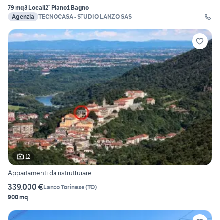
79 mq
3 Locali
2° Piano
1 Bagno
Agenzia
TECNOCASA - STUDIO LANZO SAS
12
Appartamenti da ristrutturare
339.000 €
Lanzo Torinese
(
TO
)
900 mq