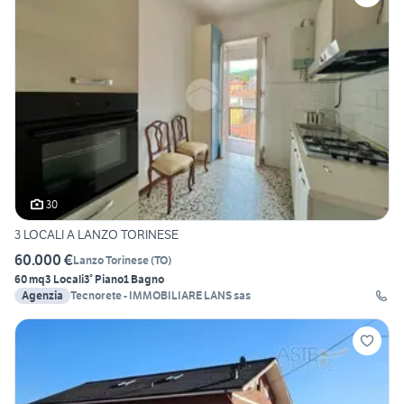
30
3 LOCALI A LANZO TORINESE
60.000 €
Lanzo Torinese
(
TO
)
60 mq
3 Locali
3° Piano
1 Bagno
Agenzia
Tecnorete - IMMOBILIARE LANS sas