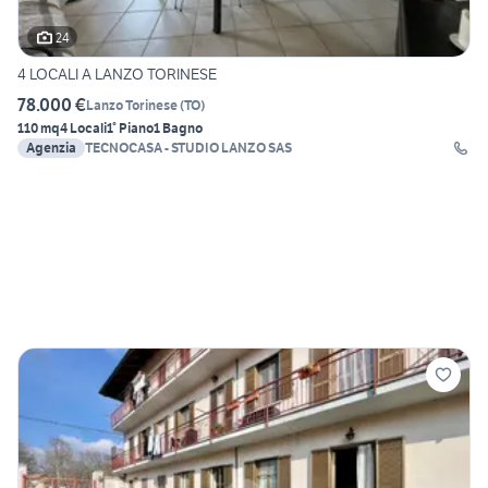
24
4 LOCALI A LANZO TORINESE
78.000 €
Lanzo Torinese
(
TO
)
110 mq
4 Locali
1° Piano
1 Bagno
Agenzia
TECNOCASA - STUDIO LANZO SAS