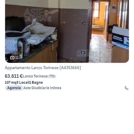
11
Appartamento Lanzo Torinese [A4353666]
63.611 €
Lanzo Torinese
(
TO
)
107 mq
5 Locali
1 Bagno
Agenzia
Aste Giudiziarie Inlinea