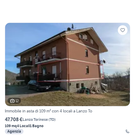
12
Immobile in asta di 109 m² con 4 locali a Lanzo To
47.708 €
Lanzo Torinese
(
TO
)
109 mq
4 Locali
1 Bagno
Agenzia