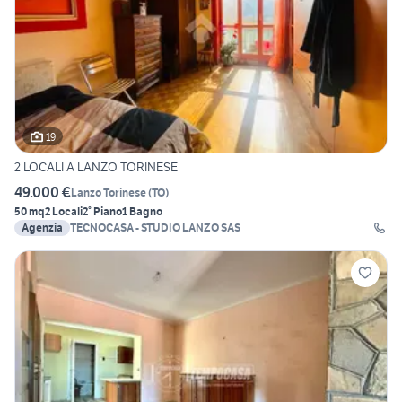
19
2 LOCALI A LANZO TORINESE
49.000 €
Lanzo Torinese
(
TO
)
50 mq
2 Locali
2° Piano
1 Bagno
Agenzia
TECNOCASA - STUDIO LANZO SAS