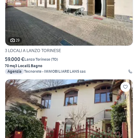
29
3 LOCALI A LANZO TORINESE
59.000 €
Lanzo Torinese
(
TO
)
70 mq
3 Locali
1 Bagno
Agenzia
Tecnorete - IMMOBILIARE LANS sas