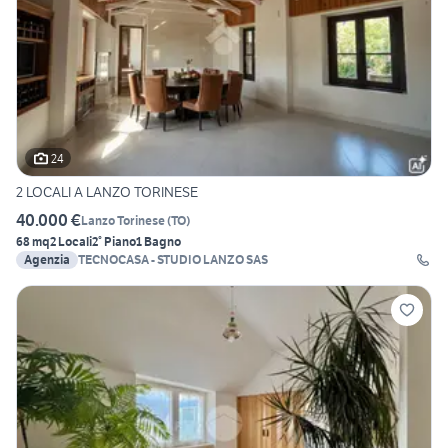
24
2 LOCALI A LANZO TORINESE
40.000 €
Lanzo Torinese
(
TO
)
68 mq
2 Locali
2° Piano
1 Bagno
Agenzia
TECNOCASA - STUDIO LANZO SAS