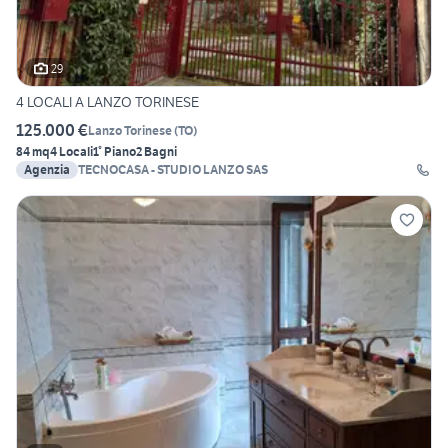
29
4 LOCALI A LANZO TORINESE
125.000 €
Lanzo Torinese
(
TO
)
84 mq
4 Locali
1° Piano
2 Bagni
Agenzia
TECNOCASA - STUDIO LANZO SAS