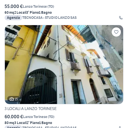
55.000 €
Lanzo Torinese
(
TO
)
60 mq
2 Locali
3° Piano
1 Bagno
Agenzia
TECNOCASA - STUDIO LANZO SAS
15
3 LOCALI A LANZO TORINESE
60.000 €
Lanzo Torinese
(
TO
)
80 mq
3 Locali
2° Piano
1 Bagno
Agenzia
TECNOCASA - STUDIO LANZO SAS