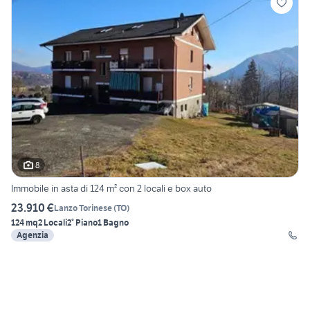
8
Immobile in asta di 124 m² con 2 locali e box auto
23.910 €
Lanzo Torinese
(
TO
)
124 mq
2 Locali
2° Piano
1 Bagno
Agenzia