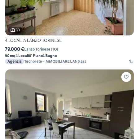
30
4 LOCALI A LANZO TORINESE
79.000 €
Lanzo Torinese
(
TO
)
90 mq
4 Locali
6° Piano
1 Bagno
Agenzia
Tecnorete - IMMOBILIARE LANS sas