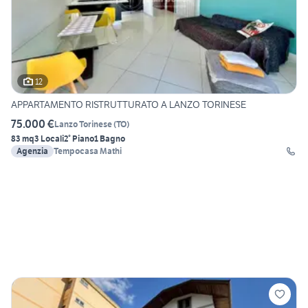
12
APPARTAMENTO RISTRUTTURATO A LANZO TORINESE
75.000 €
Lanzo Torinese
(
TO
)
83 mq
3 Locali
2° Piano
1 Bagno
Agenzia
Tempocasa Mathi