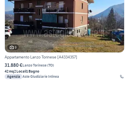
9
Appartamento Lanzo Torinese [A4334357]
31.880 €
Lanzo Torinese
(
TO
)
42 mq
2 Locali
1 Bagno
Agenzia
Aste Giudiziarie Inlinea