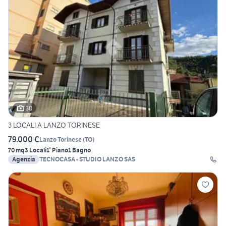
30
3 LOCALI A LANZO TORINESE
79.000 €
Lanzo Torinese
(
TO
)
70 mq
3 Locali
1° Piano
1 Bagno
Agenzia
TECNOCASA - STUDIO LANZO SAS