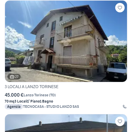
27
3 LOCALI A LANZO TORINESE
45.000 €
Lanzo Torinese
(
TO
)
70 mq
3 Locali
1° Piano
1 Bagno
Agenzia
TECNOCASA - STUDIO LANZO SAS