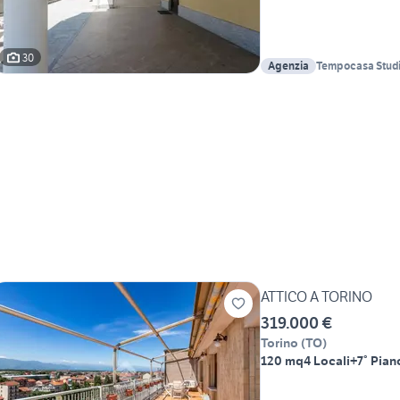
30
Agenzia
Tempocasa Studio
Giardino S.r.l
ATTICO A TORINO
319.000 €
Torino
(
TO
)
120 mq
4 Locali
+7° Pian