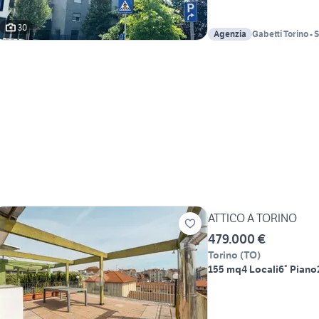
30
Agenzia
Gabetti Torino - 
ATTICO A TORINO
479.000 €
Torino
(
TO
)
155 mq
4 Locali
6° Piano