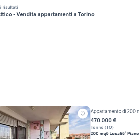
9 risultati
ttico - Vendita appartamenti a Torino
Appartamento di 200 m²
470.000 €
Torino
(
TO
)
200 mq
6 Locali
6° Piano