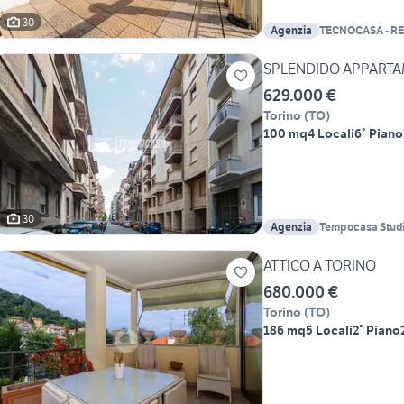
30
Agenzia
TECNOCASA - R
SPLENDIDO APPART
629.000 €
Torino
(
TO
)
100 mq
4 Locali
6° Piano
30
Agenzia
Tempocasa Studi
Rosselli sas
ATTICO A TORINO
680.000 €
Torino
(
TO
)
186 mq
5 Locali
2° Piano