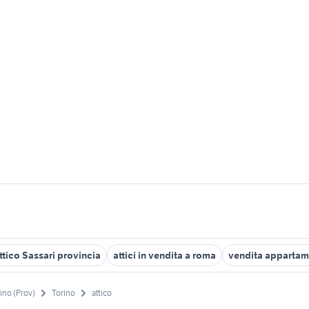
tico Sassari provincia
attici in vendita a roma
vendita appartame
ino (Prov)
Torino
attico