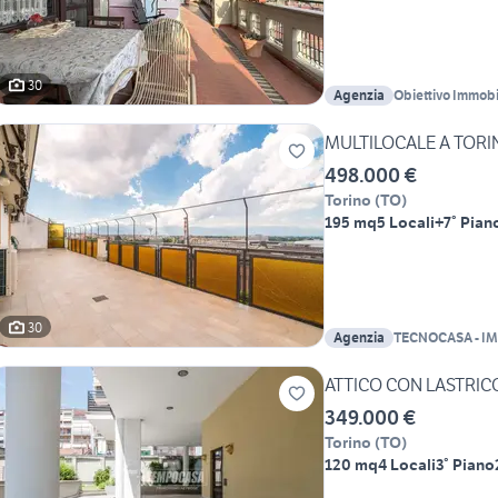
30
Agenzia
Obiettivo Immobi
MULTILOCALE A TORI
498.000 €
Torino
(
TO
)
195 mq
5 Locali
+7° Pian
30
Agenzia
TECNOCASA - I
AERONAUTICA 
ATTICO CON LASTRI
349.000 €
Torino
(
TO
)
120 mq
4 Locali
3° Piano