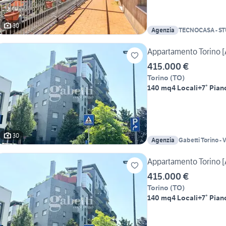
30
Agenzia
TECNOCASA - ST
Appartamento Torino 
415.000 €
Torino
(
TO
)
140 mq
4 Locali
+7° Pian
30
Agenzia
Gabetti Torino - 
Appartamento Torino 
415.000 €
Torino
(
TO
)
140 mq
4 Locali
+7° Pian