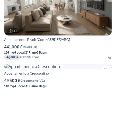
30
Appartamento Rivoli [Cod. rif 3251672VRG]
441.000 €
Rivoli
(
TO
)
126 mq
6 Locali
2° Piano
2 Bagni
Agenzia
Gabetti Rivoli
Appartamento a Crescentino
49.500 €
Crescentino
(
VC
)
110 mq
4 Locali
3° Piano
2 Bagni