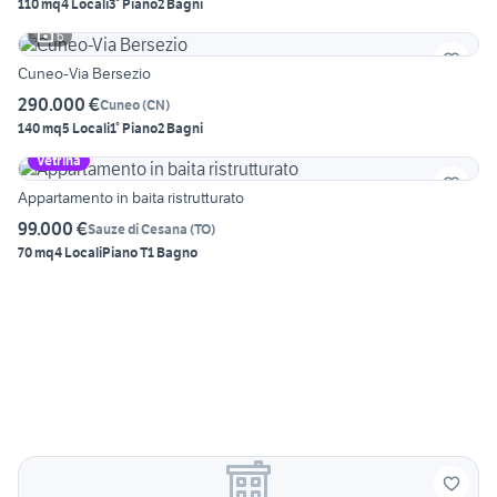
110 mq
4 Locali
3° Piano
2 Bagni
6
Cuneo-Via Bersezio
290.000 €
Cuneo
(
CN
)
140 mq
5 Locali
1° Piano
2 Bagni
Vetrina
Appartamento in baita ristrutturato
99.000 €
Sauze di Cesana
(
TO
)
70 mq
4 Locali
Piano T
1 Bagno