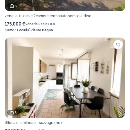
6
venaria: trilocale 2camere termoautonomi giardino
175.000 €
Venaria Reale
(
TO
)
80 mq
3 Locali
3° Piano
1 Bagno
5
Bilocale luminoso - sozzago (no)