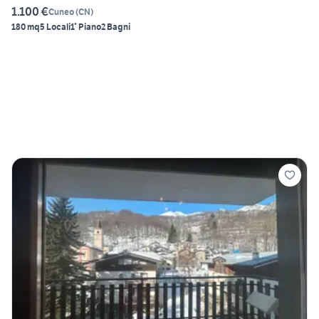
1.100 €
Cuneo
(
CN
)
180 mq
5 Locali
1° Piano
2 Bagni