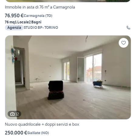
Immobile in asta di 76 m² a Carmagnola
76.950 €
Carmagnola
(
TO
)
76 mq
1 Locale
2 Bagni
Agenzia
STUDIO BP- TORINO
12
Nuovo quadrilocale + doppi servizi e box
250.000 €
Galliate
(
NO
)