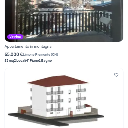
Vetrina
Appartamento in montagna
65.000 €
Limone Piemonte
(
CN
)
52 mq
2 Locali
4° Piano
1 Bagno