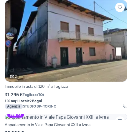
2
Immobile in asta di 120 m² a Foglizzo
31.296 €
Foglizzo
(
TO
)
120 mq
1 Locale
2 Bagni
Agenzia
STUDIO BP- TORINO
Vetrina
Appartamento in Viale Papa Giovanni XXIII a Ivrea