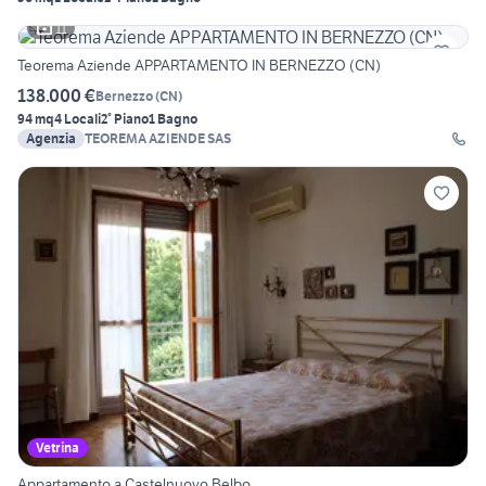
11
Teorema Aziende APPARTAMENTO IN BERNEZZO (CN)
138.000 €
Bernezzo
(
CN
)
94 mq
4 Locali
2° Piano
1 Bagno
Agenzia
TEOREMA AZIENDE SAS
Vetrina
Appartamento a Castelnuovo Belbo