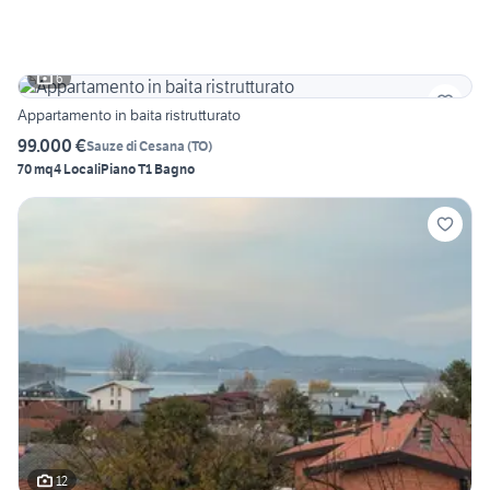
6
Appartamento in baita ristrutturato
99.000 €
Sauze di Cesana
(
TO
)
70 mq
4 Locali
Piano T
1 Bagno
12