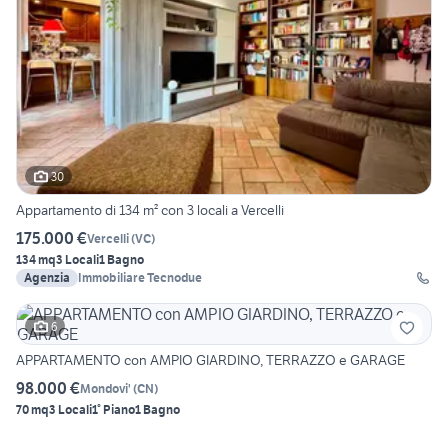
30
Appartamento di 134 m² con 3 locali a Vercelli
175.000 €
Vercelli
(
VC
)
134 mq
3 Locali
1 Bagno
Agenzia
Immobiliare Tecnodue
6
APPARTAMENTO con AMPIO GIARDINO, TERRAZZO e GARAGE
98.000 €
Mondovi'
(
CN
)
70 mq
3 Locali
1° Piano
1 Bagno