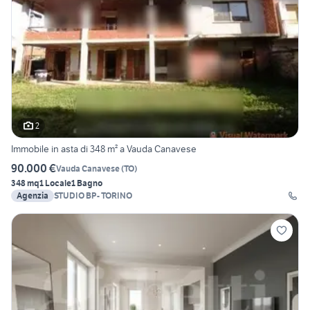
2
Immobile in asta di 348 m² a Vauda Canavese
90.000 €
Vauda Canavese
(
TO
)
348 mq
1 Locale
1 Bagno
Agenzia
STUDIO BP- TORINO