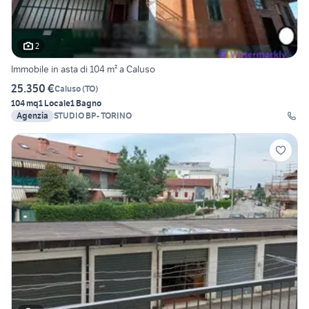
2
Immobile in asta di 104 m² a Caluso
25.350 €
Caluso
(
TO
)
104 mq
1 Locale
1 Bagno
Agenzia
STUDIO BP- TORINO