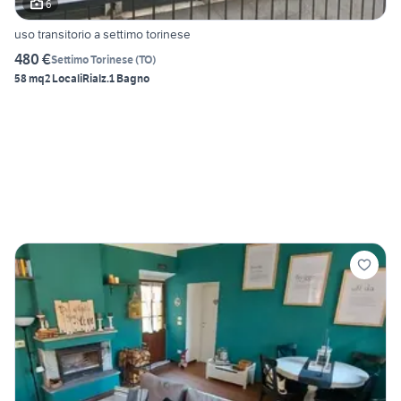
6
uso transitorio a settimo torinese
480 €
Settimo Torinese
(
TO
)
58 mq
2 Locali
Rialz.
1 Bagno