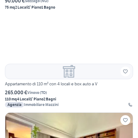
90.000 €
Sozzago
(
NO
)
75 mq
2 Locali
1° Piano
1 Bagno
Appartamento di 110 m² con 4 locali e box auto a V
265.000 €
Vinovo
(
TO
)
110 mq
4 Locali
1° Piano
2 Bagni
Agenzia
Immobiliare Mazzini