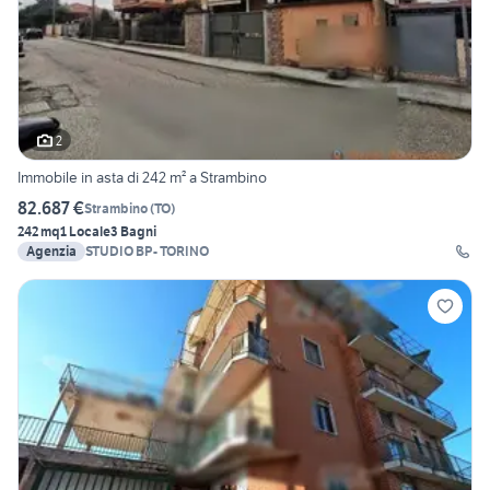
2
Immobile in asta di 242 m² a Strambino
82.687 €
Strambino
(
TO
)
242 mq
1 Locale
3 Bagni
Agenzia
STUDIO BP- TORINO