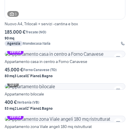
3
Nuovo A4, Trilocali + servizi -cantina e box
185.000 €
Trecate
(
NO
)
90 mq
Agenzia
Mondocasa Italia
Vetrina
Appartamento casa in centro a Forno Canavese
45.000 €
Forno Canavese
(
TO
)
80 mq
3 Locali
1° Piano
1 Bagno
6
Appartamento bilocale
400 €
Verbania
(
VB
)
53 mq
2 Locali
2° Piano
1 Bagno
Vetrina
Appartamento zona Viale angeli 180 mq ristrutturat