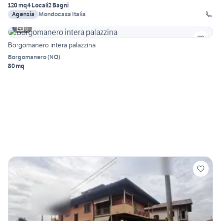
120 mq
4 Locali
2 Bagni
Agenzia
Mondocasa Italia
6
Borgomanero intera palazzina
Borgomanero
(
NO
)
80 mq