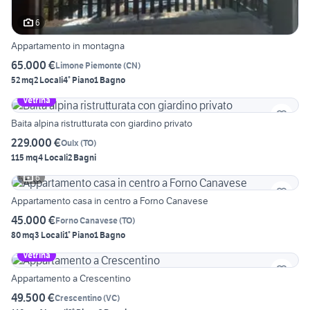
6
Appartamento in montagna
65.000 €
Limone Piemonte
(
CN
)
52 mq
2 Locali
4° Piano
1 Bagno
Vetrina
Baita alpina ristrutturata con giardino privato
229.000 €
Oulx
(
TO
)
115 mq
4 Locali
2 Bagni
6
Appartamento casa in centro a Forno Canavese
45.000 €
Forno Canavese
(
TO
)
80 mq
3 Locali
1° Piano
1 Bagno
Vetrina
Appartamento a Crescentino
49.500 €
Crescentino
(
VC
)