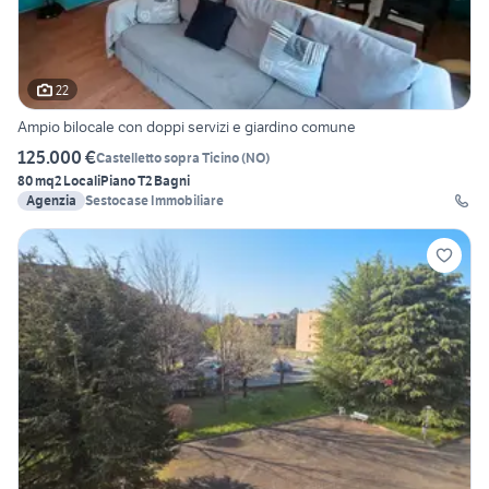
22
Ampio bilocale con doppi servizi e giardino comune
125.000 €
Castelletto sopra Ticino
(
NO
)
80 mq
2 Locali
Piano T
2 Bagni
Agenzia
Sestocase Immobiliare