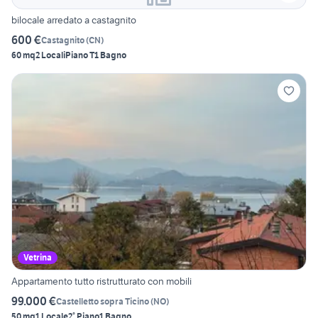
bilocale arredato a castagnito
600 €
Castagnito
(
CN
)
60 mq
2 Locali
Piano T
1 Bagno
Vetrina
Appartamento tutto ristrutturato con mobili
99.000 €
Castelletto sopra Ticino
(
NO
)
50 mq
1 Locale
2° Piano
1 Bagno