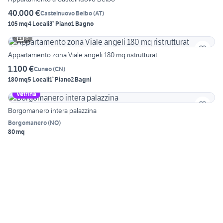
40.000 €
Castelnuovo Belbo
(
AT
)
105 mq
4 Locali
3° Piano
1 Bagno
6
Appartamento zona Viale angeli 180 mq ristrutturat
1.100 €
Cuneo
(
CN
)
180 mq
5 Locali
1° Piano
2 Bagni
Vetrina
Borgomanero intera palazzina
Borgomanero
(
NO
)
80 mq