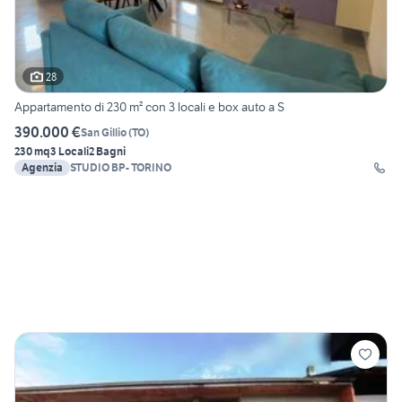
28
Appartamento di 230 m² con 3 locali e box auto a S
390.000 €
San Gillio
(
TO
)
230 mq
3 Locali
2 Bagni
Agenzia
STUDIO BP- TORINO