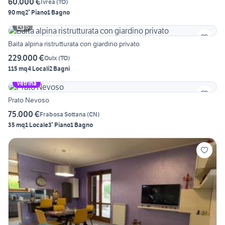
60.000 €
Ivrea
(
TO
)
90 mq
2° Piano
1 Bagno
6
Baita alpina ristrutturata con giardino privato
229.000 €
Oulx
(
TO
)
115 mq
4 Locali
2 Bagni
Vetrina
Prato Nevoso
75.000 €
Frabosa Sottana
(
CN
)
35 mq
1 Locale
3° Piano
1 Bagno