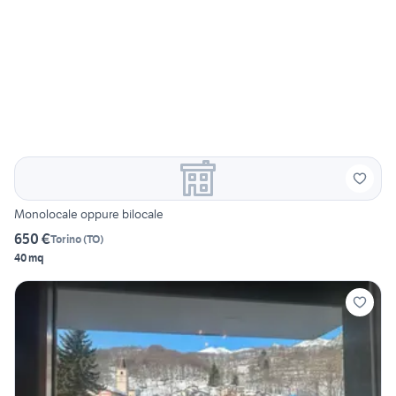
Monolocale oppure bilocale
650 €
Torino
(
TO
)
40 mq