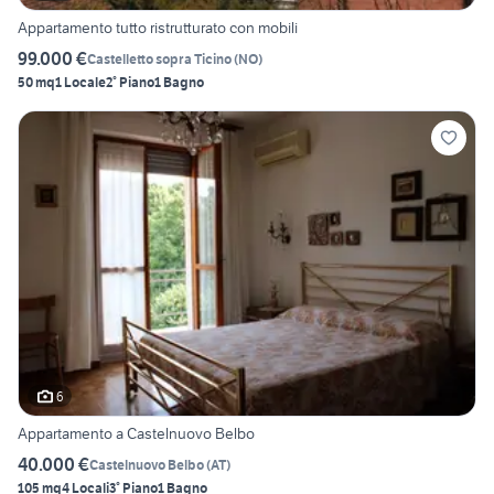
Appartamento tutto ristrutturato con mobili
99.000 €
Castelletto sopra Ticino
(
NO
)
50 mq
1 Locale
2° Piano
1 Bagno
6
Appartamento a Castelnuovo Belbo
40.000 €
Castelnuovo Belbo
(
AT
)
105 mq
4 Locali
3° Piano
1 Bagno