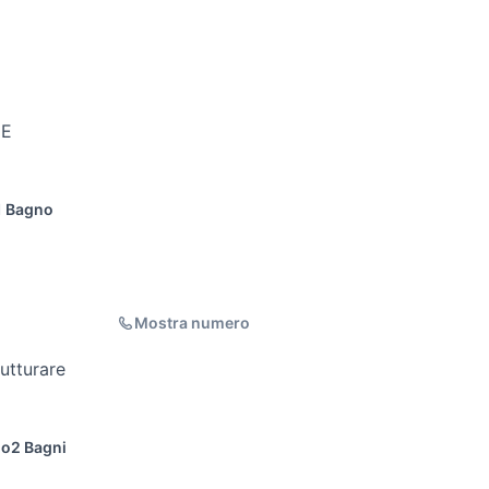
NE
1 Bagno
Mostra numero
rutturare
no
2 Bagni