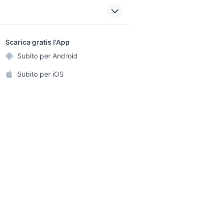
vendita appartamenti
a
conversano Puglia
scar
case in vendita ornavasso
sports e hobby
a
Scarica gratis l'App
Animali
Subito per Android
affitti imola
ento e
Accessori per animali
ghi
Subito per iOS
ti
case in affitto altopascio
Musica e Film
omestici
Libri e Riviste
 e Fai da te
Strumenti Musicali
amento e
ri
Sports
r i bambini
Biciclette
Collezionismo