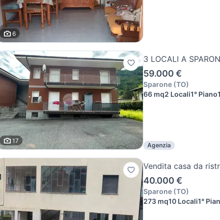
6
3 LOCALI A SPARO
59.000 €
Sparone
(
TO
)
66 mq
2 Locali
1° Piano
17
Agenzia
Vendita casa da rist
40.000 €
Sparone
(
TO
)
273 mq
10 Locali
1° Pia