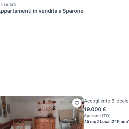
 risultati
ppartamenti in vendita a Sparone
Accogliente Bilocale
19.000 €
Sparone
(
TO
)
45 mq
2 Locali
2° Piano