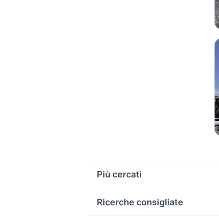
Più cercati
Correlati
R
Ricerche consigliate
vendita appartamenti Valperga
v