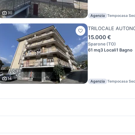
30
Agenzia
Tempocasa Sec
Canavese Sas
TRILOCALE AUTONO
15.000 €
Sparone
(
TO
)
61 mq
3 Locali
1 Bagno
14
Agenzia
Tempocasa Sec
Canavese Sas
icherche simili
Suggerimenti
endita appartamenti Asti
case in affitto pompei