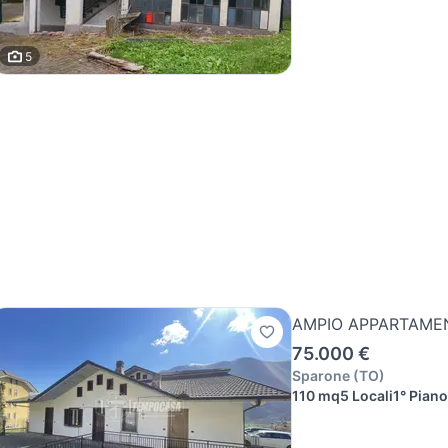
5
AMPIO APPARTAMEN
75.000 €
Sparone
(
TO
)
110 mq
5 Locali
1° Piano