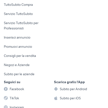
Uffici e Locali
TuttoSubito Compra
commerciali
Servizio TuttoSubito
elettronica
per la casa e la
sports e hobby
Servizio TuttoSubito per
persona
Informatica
Animali
Professionisti
Arredamento e
Console e
Accessori per
Casalinghi
Inserisci annuncio
Videogiochi
animali
Elettrodomestici
Promuovi annuncio
Audio/Video
Musica e Film
Giardino e Fai da te
Consigli per la vendita
Fotografia
Libri e Riviste
Abbigliamento e
Negozi e Aziende
Telefonia
Strumenti Musicali
Accessori
Subito per le aziende
Sports
Tutto per i bambini
Seguici su
Scarica gratis l'App
Biciclette
Facebook
Subito per Android
Collezionismo
TikTok
Subito per iOS
Instagram