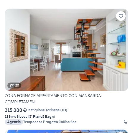
30
ZONA FORNACE APPARTAMENTO CON MANSARDA
COMPLETAMEN
215.000 €
Castiglione Torinese
(
TO
)
139 mq
6 Locali
2° Piano
2 Bagni
Agenzia
Tempocasa Progetto Collina Snc