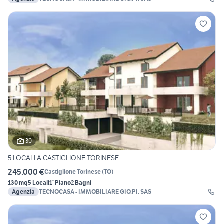
30
5 LOCALI A CASTIGLIONE TORINESE
245.000 €
Castiglione Torinese
(
TO
)
130 mq
5 Locali
1° Piano
2 Bagni
Agenzia
TECNOCASA - IMMOBILIARE GIO.PI. SAS