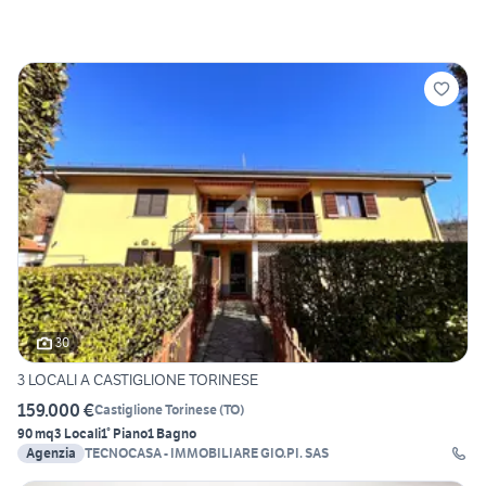
30
3 LOCALI A CASTIGLIONE TORINESE
159.000 €
Castiglione Torinese
(
TO
)
90 mq
3 Locali
1° Piano
1 Bagno
Agenzia
TECNOCASA - IMMOBILIARE GIO.PI. SAS