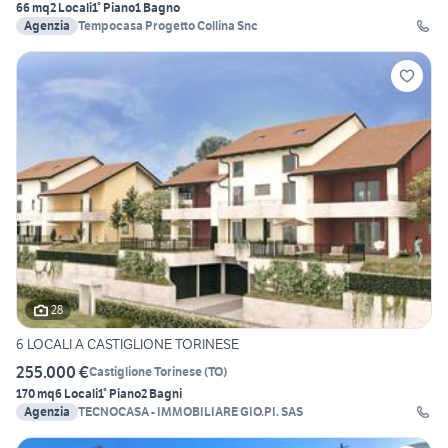
66 mq
2 Locali
1° Piano
1 Bagno
Agenzia
Tempocasa Progetto Collina Snc
28
6 LOCALI A CASTIGLIONE TORINESE
255.000 €
Castiglione Torinese
(
TO
)
170 mq
6 Locali
1° Piano
2 Bagni
Agenzia
TECNOCASA - IMMOBILIARE GIO.PI. SAS