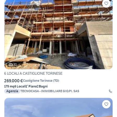
30
6 LOCALI A CASTIGLIONE TORINESE
269.000 €
Castiglione Torinese
(
TO
)
175 mq
6 Locali
1° Piano
2 Bagni
Agenzia
TECNOCASA - IMMOBILIARE GIO.PI. SAS