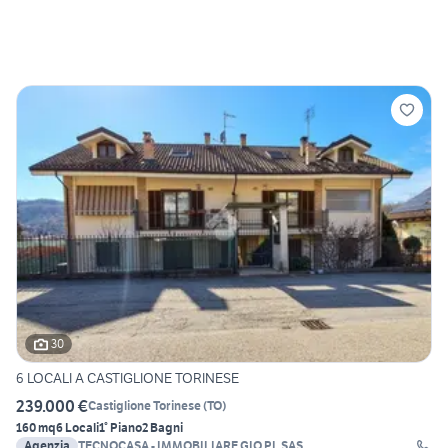
30
6 LOCALI A CASTIGLIONE TORINESE
239.000 €
Castiglione Torinese
(
TO
)
160 mq
6 Locali
1° Piano
2 Bagni
Agenzia
TECNOCASA - IMMOBILIARE GIO.PI. SAS