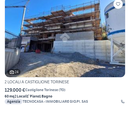
24
2 LOCALI A CASTIGLIONE TORINESE
129.000 €
Castiglione Torinese
(
TO
)
60 mq
2 Locali
1° Piano
1 Bagno
Agenzia
TECNOCASA - IMMOBILIARE GIO.PI. SAS