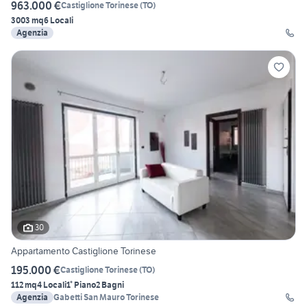
963.000 €
Castiglione Torinese
(
TO
)
3003 mq
6 Locali
Agenzia
30
Appartamento Castiglione Torinese
195.000 €
Castiglione Torinese
(
TO
)
112 mq
4 Locali
1° Piano
2 Bagni
Agenzia
Gabetti San Mauro Torinese