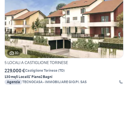
30
5 LOCALI A CASTIGLIONE TORINESE
229.000 €
Castiglione Torinese
(
TO
)
130 mq
5 Locali
1° Piano
2 Bagni
Agenzia
TECNOCASA - IMMOBILIARE GIO.PI. SAS