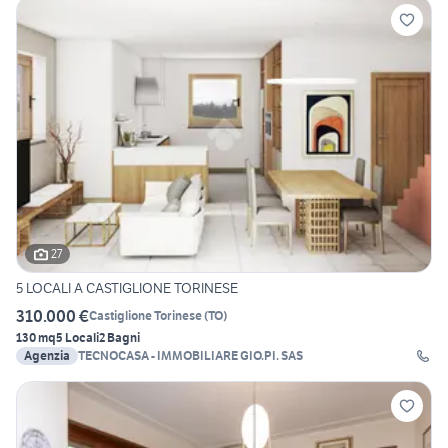
27
5 LOCALI A CASTIGLIONE TORINESE
310.000 €
Castiglione Torinese
(
TO
)
130 mq
5 Locali
2 Bagni
Agenzia
TECNOCASA - IMMOBILIARE GIO.PI. SAS