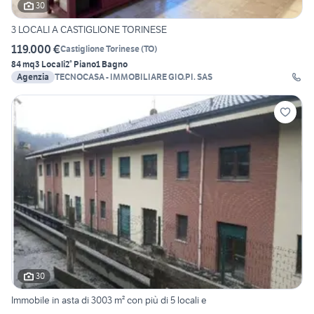
30
3 LOCALI A CASTIGLIONE TORINESE
119.000 €
Castiglione Torinese
(
TO
)
84 mq
3 Locali
2° Piano
1 Bagno
Agenzia
TECNOCASA - IMMOBILIARE GIO.PI. SAS
30
Immobile in asta di 3003 m² con più di 5 locali e