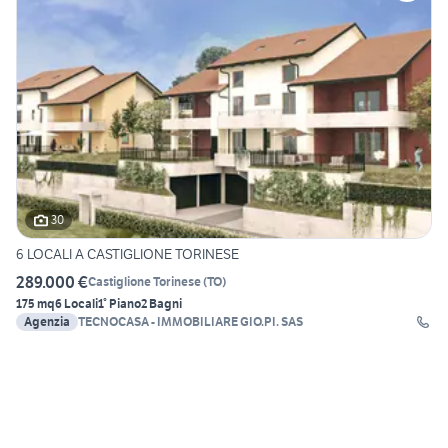
30
6 LOCALI A CASTIGLIONE TORINESE
289.000 €
Castiglione Torinese
(
TO
)
175 mq
6 Locali
1° Piano
2 Bagni
Agenzia
TECNOCASA - IMMOBILIARE GIO.PI. SAS