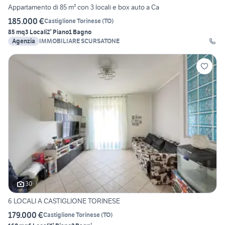
Appartamento di 85 m² con 3 locali e box auto a Ca
185.000 €
Castiglione Torinese
(
TO
)
85 mq
3 Locali
2° Piano
1 Bagno
Agenzia
IMMOBILIARE SCURSATONE
30
6 LOCALI A CASTIGLIONE TORINESE
179.000 €
Castiglione Torinese
(
TO
)