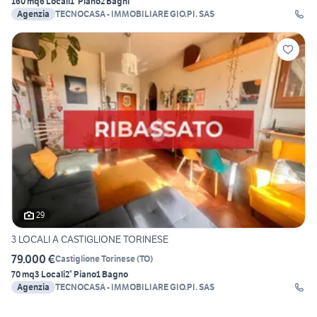
160 mq
6 Locali
1° Piano
2 Bagni
Agenzia
TECNOCASA - IMMOBILIARE GIO.PI. SAS
29
3 LOCALI A CASTIGLIONE TORINESE
79.000 €
Castiglione Torinese
(
TO
)
70 mq
3 Locali
2° Piano
1 Bagno
Agenzia
TECNOCASA - IMMOBILIARE GIO.PI. SAS