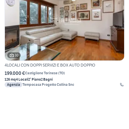
30
4LOCALI CON DOPPI SERVIZI E BOX AUTO DOPPIO
199.000 €
Castiglione Torinese
(
TO
)
126 mq
4 Locali
2° Piano
2 Bagni
Agenzia
Tempocasa Progetto Collina Snc