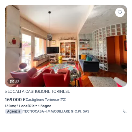
30
5 LOCALI A CASTIGLIONE TORINESE
169.000 €
Castiglione Torinese
(
TO
)
130 mq
5 Locali
Rialz.
1 Bagno
Agenzia
TECNOCASA - IMMOBILIARE GIO.PI. SAS