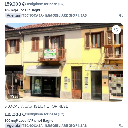
159.000 €
Castiglione Torinese
(
TO
)
106 mq
4 Locali
2 Bagni
Agenzia
TECNOCASA - IMMOBILIARE GIO.PI. SAS
26
5 LOCALI A CASTIGLIONE TORINESE
115.000 €
Castiglione Torinese
(
TO
)
100 mq
5 Locali
1° Piano
1 Bagno
Agenzia
TECNOCASA - IMMOBILIARE GIO.PI. SAS