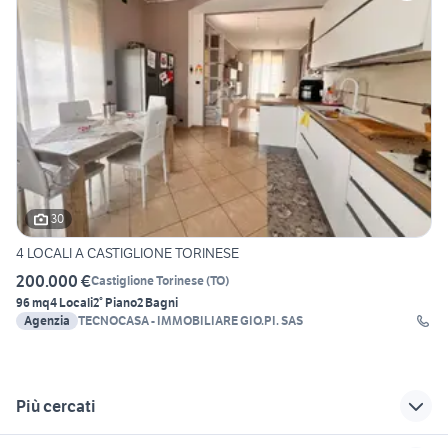
30
4 LOCALI A CASTIGLIONE TORINESE
200.000 €
Castiglione Torinese
(
TO
)
96 mq
4 Locali
2° Piano
2 Bagni
Agenzia
TECNOCASA - IMMOBILIARE GIO.PI. SAS
Più cercati