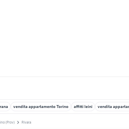
rana
vendita appartamento Torino
affitti leini
vendita apparta
ino (Prov)
Rivara