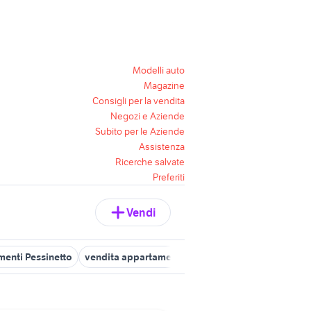
Modelli auto
Magazine
Consigli per la vendita
Negozi e Aziende
Subito per le Aziende
Assistenza
Ricerche salvate
Preferiti
Vendi
menti Pessinetto
vendita appartamenti attico Torino
case in ven