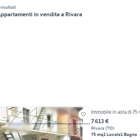
 risultati
ppartamenti in vendita a Rivara
Immobile in asta di 75 
7.613 €
Rivara
(
TO
)
75 mq
1 Locale
1 Bagno