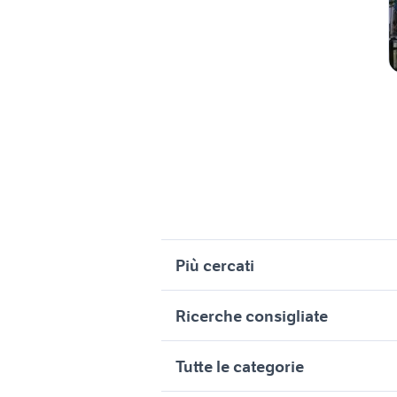
Più cercati
Correlati
R
Ricerche consigliate
appartamenti viu
v
appartame
case in vendita pozzo strada torino
v
case in vendita campobasso
Tutte le categorie
tagliame
affitto appartamenti Pessinetto
c
vendita appartamenti da