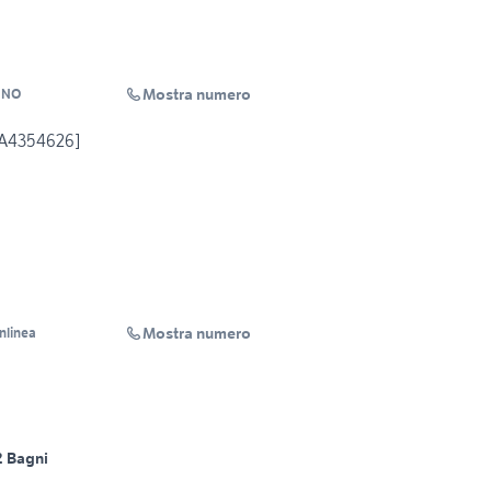
Mostra numero
INO
[A4354626]
Mostra numero
Inlinea
2 Bagni