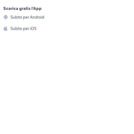
iacca
affitto appartamento Olbia
sports e hobby
a
Scarica gratis l'App
Animali
ea
vendita terreni terracina Lazio
Subito per Android
ento e
Accessori per animali
hi
Subito per iOS
animali Fara in Sabina
Musica e Film
omestici
Libri e Riviste
e Fai da te
Strumenti Musicali
amento e
ri
Sports
 i bambini
Biciclette
Collezionismo