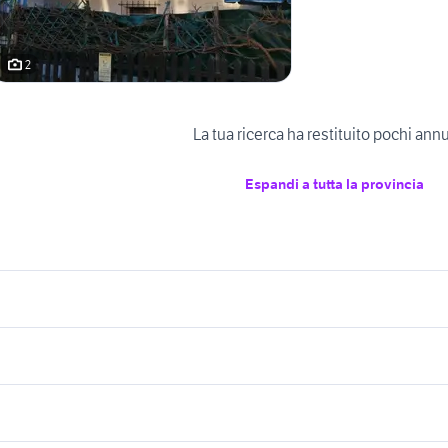
2
La tua ricerca ha restituito pochi ann
Espandi a tutta la provincia
icherche simili
Suggerimenti
endita appartamenti Trino
vendita appartamenti Bobbio Pellic
nti san vito al
case in vendita a s
endita appartamenti Felizzano
affitto appartamenti nichelino
affitti adria
nto
camerina
Piemonte
ase in vendita verzuolo
appartamenti privato
case in vendita san donato torino