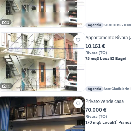
2
Agenzia
STUDIO BP- TOR
Appartamento Rivara 
10.151 €
Rivara
(
TO
)
75 mq
3 Locali
2 Bagni
21
Agenzia
Aste Giudiziarie 
Privato vende casa
70.000 €
Rivara
(
TO
)
170 mq
5 Locali
1° Piano