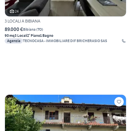
24
3 LOCALI A BIBIANA
89.000 €
Bibiana
(
TO
)
90 mq
3 Locali
2° Piano
1 Bagno
Agenzia
TECNOCASA - IMMOBILIARE DIF BRICHERASIO SAS