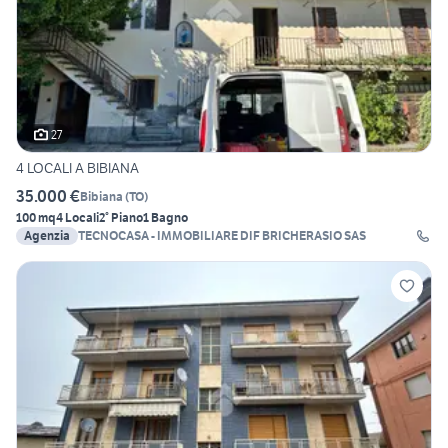
27
4 LOCALI A BIBIANA
35.000 €
Bibiana
(
TO
)
100 mq
4 Locali
2° Piano
1 Bagno
Agenzia
TECNOCASA - IMMOBILIARE DIF BRICHERASIO SAS