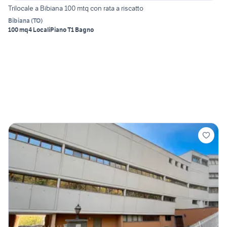
Trilocale a Bibiana 100 mtq con rata a riscatto
Bibiana
(
TO
)
100 mq
4 Locali
Piano T
1 Bagno