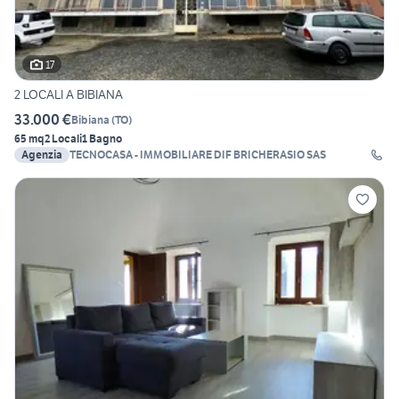
17
2 LOCALI A BIBIANA
33.000 €
Bibiana
(
TO
)
65 mq
2 Locali
1 Bagno
Agenzia
TECNOCASA - IMMOBILIARE DIF BRICHERASIO SAS