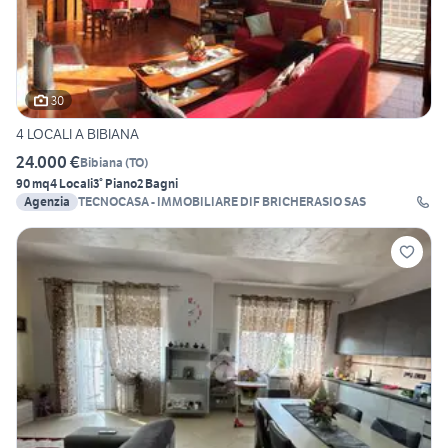
30
4 LOCALI A BIBIANA
24.000 €
Bibiana
(
TO
)
90 mq
4 Locali
3° Piano
2 Bagni
Agenzia
TECNOCASA - IMMOBILIARE DIF BRICHERASIO SAS