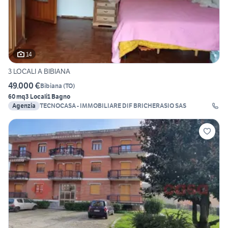
14
3 LOCALI A BIBIANA
49.000 €
Bibiana
(
TO
)
60 mq
3 Locali
1 Bagno
Agenzia
TECNOCASA - IMMOBILIARE DIF BRICHERASIO SAS