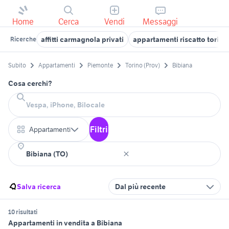
Home
Cerca
Vendi
Messaggi
affitti carmagnola privati
appartamenti riscatto torino
Ricerche
Subito
Appartamenti
Piemonte
Torino (Prov)
Bibiana
Cosa cerchi?
Filtri
Appartamenti
Salva ricerca
Dal più recente
10 risultati
Appartamenti in vendita a Bibiana