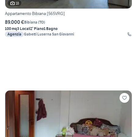
18
Appartamento Bibiana [565VRG]
89.000 €
Bibiana
(
TO
)
100 mq
3 Locali
2° Piano
1 Bagno
Agenzia
Gabetti Luserna San Giovanni