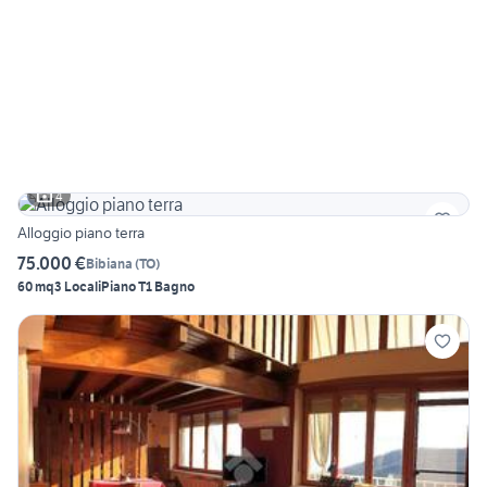
4
Alloggio piano terra
75.000 €
Bibiana
(
TO
)
60 mq
3 Locali
Piano T
1 Bagno