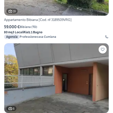
19
Appartamento Bibiana [Cod. rif 3189509VRG]
59.000 €
Bibiana
(
TO
)
80 mq
3 Locali
Rialz.
1 Bagno
Agenzia
Professionecasa Cumiana
6