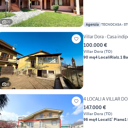
21
Agenzia
TECNOCASA - S
Villar Dora - Casa indi
100.000 €
Villar Dora
(
TO
)
90 mq
4 Locali
Rialz.
1 B
6
4 LOCALI A VILLAR D
147.000 €
Villar Dora
(
TO
)
96 mq
4 Locali
1° Piano
1