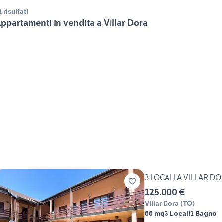
1 risultati
ppartamenti in vendita a Villar Dora
3 LOCALI A VILLAR D
125.000 €
Villar Dora
(
TO
)
66 mq
3 Locali
1 Bagno