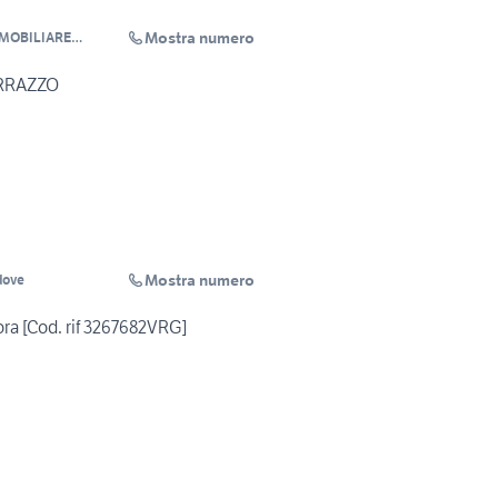
Mostra numero
MMOBILIARE
RRAZZO
Mostra numero
dove
ra [Cod. rif 3267682VRG]