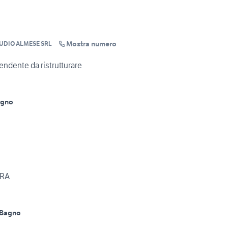
Mostra numero
TUDIO ALMESE SRL
pendente da ristrutturare
agno
ORA
 Bagno