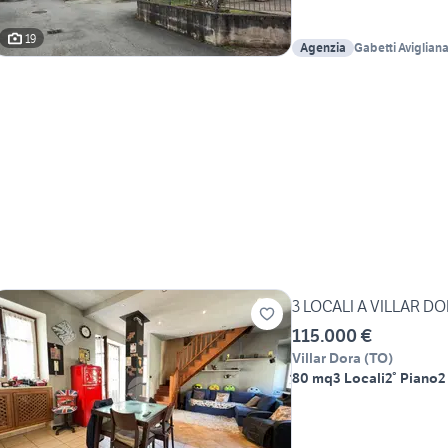
19
Agenzia
Gabetti Aviglian
3 LOCALI A VILLAR D
115.000 €
Villar Dora
(
TO
)
80 mq
3 Locali
2° Piano
2