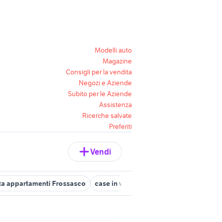
Modelli auto
Magazine
Consigli per la vendita
Negozi e Aziende
Subito per le Aziende
Assistenza
Ricerche salvate
Preferiti
Vendi
ta appartamenti Frossasco
case in vendita a brandizzo
vendita 