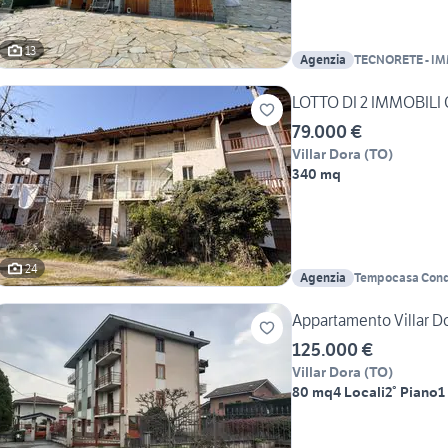
13
Agenzia
TECNORETE - I
SVILUPPO SAS
LOTTO DI 2 IMMOBIL
79.000 €
Villar Dora
(
TO
)
340 mq
24
Agenzia
Tempocasa Con
Appartamento Villar D
125.000 €
Villar Dora
(
TO
)
80 mq
4 Locali
2° Piano
1