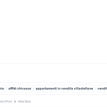
rio
affitti chivasso
appartamenti in vendita villastellone
vendi
ino (Prov)
Villar Dora