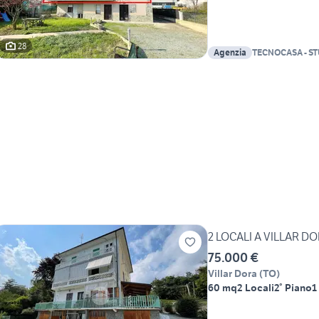
28
Agenzia
TECNOCASA - S
2 LOCALI A VILLAR D
75.000 €
Villar Dora
(
TO
)
60 mq
2 Locali
2° Piano
1