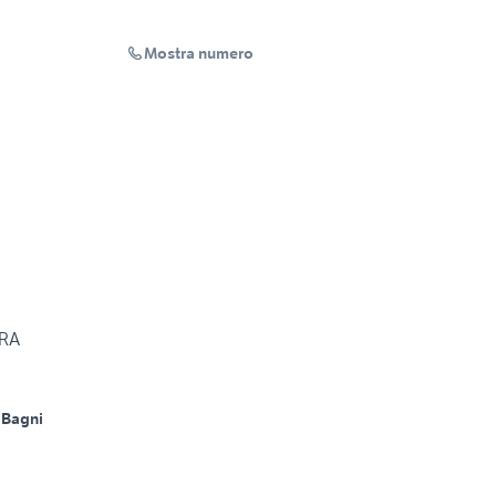
Mostra numero
a
ORA
 Bagni