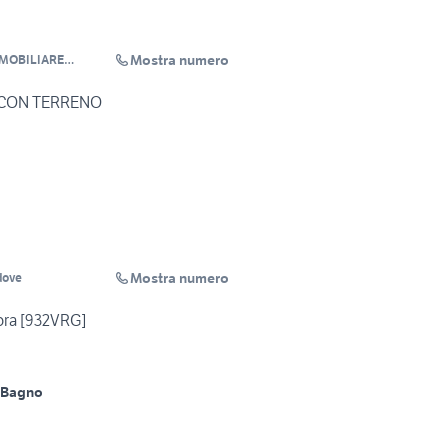
Mostra numero
MMOBILIARE
I CON TERRENO
Mostra numero
dove
ora [932VRG]
 Bagno