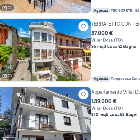
22
Agenzia
TECNORETE - I
SVILUPPO SAS
TERRATETTO CON TE
87.000 €
Villar Dora
(
TO
)
95 mq
3 Locali
1 Bagno
30
Agenzia
Tempocasa Con
Appartamento Villar Do
189.000 €
Villar Dora
(
TO
)
170 mq
5 Locali
2 Bagni