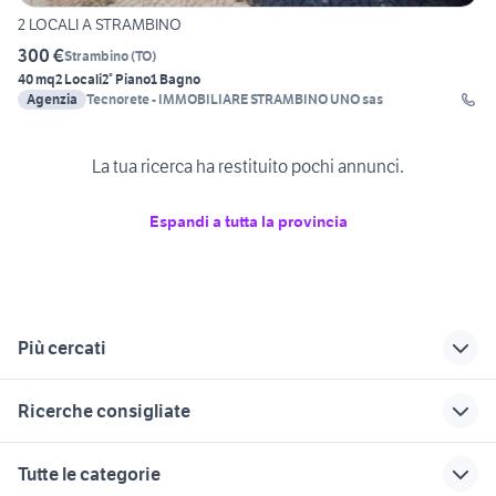
2 LOCALI A STRAMBINO
300 €
Strambino
(
TO
)
40 mq
2 Locali
2° Piano
1 Bagno
Agenzia
Tecnorete - IMMOBILIARE STRAMBINO UNO sas
La tua ricerca ha restituito pochi annunci.
Espandi a tutta la provincia
Più cercati
Correlati
Richerche simili
Suggerimenti
Ricerche consigliate
vendita
quadrilocali
vendita
appartamenti
moncalieri
appartamenti
case in vendita sulmona
appartamenti in affitto camaiore
Tutte le categorie
SantAmbrogio di
Roccaforte Mondovi
vendita
case in vendita belvedere