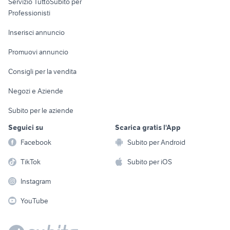
Servizio TuttoSubito per
persona
Informatica
Animali
Professionisti
Arredamento e
Console e
Accessori per
Casalinghi
Inserisci annuncio
Videogiochi
animali
Elettrodomestici
Promuovi annuncio
Audio/Video
Musica e Film
Giardino e Fai da te
Consigli per la vendita
Fotografia
Libri e Riviste
Abbigliamento e
Negozi e Aziende
Telefonia
Strumenti Musicali
Accessori
Subito per le aziende
Sports
Tutto per i bambini
Seguici su
Scarica gratis l'App
Biciclette
Facebook
Subito per Android
Collezionismo
TikTok
Subito per iOS
Instagram
YouTube